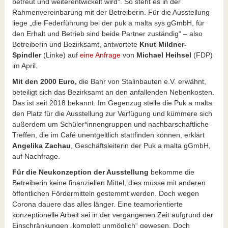
betreut und weiterentwickelt wird“. So steht es in der
Rahmenvereinbarung mit der Betreiberin. Für die Ausstellung
liege „die Federführung bei der puk a malta sys gGmbH, für
den Erhalt und Betrieb sind beide Partner zuständig“ – also
Betreiberin und Bezirksamt, antwortete
Knut Mildner-
Spindler
(Linke) auf
eine Anfrage
von
Michael Heihsel
(FDP)
im April.
Mit den 2000 Euro,
die Bahr von Stalinbauten e.V. erwähnt,
beteiligt sich das Bezirksamt an den anfallenden Nebenkosten.
Das ist seit 2018 bekannt. Im Gegenzug stelle die Puk a malta
den Platz für die Ausstellung zur Verfügung und kümmere sich
außerdem um Schüler*innengruppen und nachbarschaftliche
Treffen, die im Café unentgeltlich stattfinden können, erklärt
Angelika Zachau
, Geschäftsleiterin der Puk a malta gGmbH,
auf Nachfrage.
Für die Neukonzeption der Ausstellung
bekomme die
Betreiberin keine finanziellen Mittel, dies müsse mit anderen
öffentlichen Fördermitteln gestemmt werden. Doch wegen
Corona dauere das alles länger. Eine teamorientierte
konzeptionelle Arbeit sei in der vergangenen Zeit aufgrund der
Einschränkungen „komplett unmöglich“ gewesen. Doch