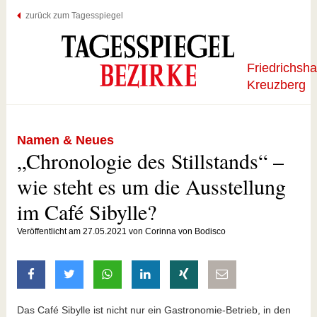
zurück zum Tagesspiegel
Friedrichsha
Kreuzberg
Namen & Neues
„Chronologie des Stillstands“ –
wie steht es um die Ausstellung
im Café Sibylle?
Veröffentlicht am 27.05.2021 von Corinna von Bodisco
auf Facebook teilen
auf Twitter teilen
mit Whatsapp teilen
auf LinkedIn teilen
auf Xing teilen
per E-Mail teilen
Das Café Sibylle ist nicht nur ein Gastronomie-Betrieb, in den