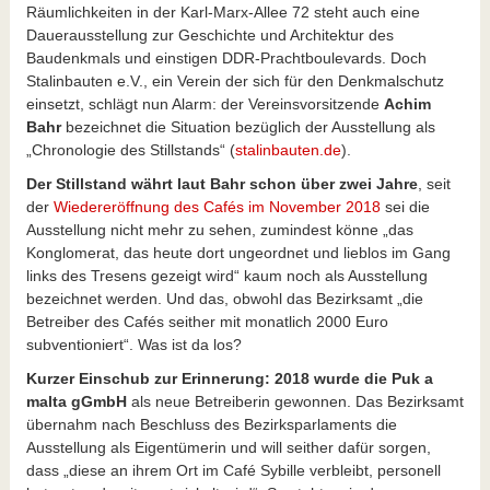
Räumlichkeiten in der Karl-Marx-Allee 72 steht auch eine
Dauerausstellung zur Geschichte und Architektur des
Baudenkmals und einstigen DDR-Prachtboulevards. Doch
Stalinbauten e.V., ein Verein der sich für den Denkmalschutz
einsetzt, schlägt nun Alarm: der Vereinsvorsitzende
Achim
Bahr
bezeichnet die Situation bezüglich der Ausstellung als
„Chronologie des Stillstands“ (
stalinbauten.de
).
Der Stillstand währt laut Bahr schon über zwei Jahre
, seit
der
Wiedereröffnung des Cafés im November 2018
sei die
Ausstellung nicht mehr zu sehen, zumindest könne „das
Konglomerat, das heute dort ungeordnet und lieblos im Gang
links des Tresens gezeigt wird“ kaum noch als Ausstellung
bezeichnet werden. Und das, obwohl das Bezirksamt „die
Betreiber des Cafés seither mit monatlich 2000 Euro
subventioniert“. Was ist da los?
Kurzer Einschub zur Erinnerung:
2018 wurde die Puk a
malta gGmbH
als neue Betreiberin gewonnen. Das Bezirksamt
übernahm nach Beschluss des Bezirksparlaments die
Ausstellung als Eigentümerin und will seither dafür sorgen,
dass „diese an ihrem Ort im Café Sybille verbleibt, personell