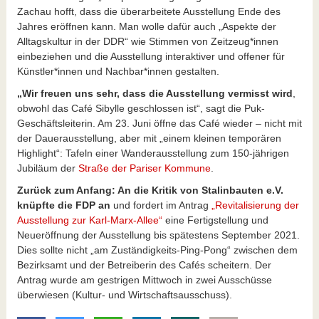
Zachau hofft, dass die überarbeitete Ausstellung Ende des
Jahres eröffnen kann. Man wolle dafür auch „Aspekte der
Alltagskultur in der DDR“ wie Stimmen von Zeitzeug*innen
einbeziehen und die Ausstellung interaktiver und offener für
Künstler*innen und Nachbar*innen gestalten.
„Wir freuen uns sehr, dass die Ausstellung vermisst wird
,
obwohl das Café Sibylle geschlossen ist“, sagt die Puk-
Geschäftsleiterin. Am 23. Juni öffne das Café wieder – nicht mit
der Dauerausstellung, aber mit „einem kleinen temporären
Highlight“: Tafeln einer Wanderausstellung zum 150-jährigen
Jubiläum der
Straße der Pariser Kommune
.
Zurück zum Anfang: An die Kritik von Stalinbauten e.V.
knüpfte die FDP an
und fordert im Antrag
„Revitalisierung der
Ausstellung zur Karl-Marx-Allee“
eine Fertigstellung und
Neueröffnung der Ausstellung bis spätestens September 2021.
Dies sollte nicht „am Zuständigkeits-Ping-Pong“ zwischen dem
Bezirksamt und der Betreiberin des Cafés scheitern. Der
Antrag wurde am gestrigen Mittwoch in zwei Ausschüsse
überwiesen (Kultur- und Wirtschaftsausschuss).