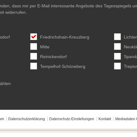
anden, dass mir per E-Mail interessante Angebote des Tagesspiegels un
eit widerrufen.
sdorf
Friedrichshain-Kreuzberg
Lichte
Mitte
Neuköl
Reinickendorf
Spand
Tempelhof-Schöneberg
Trept
wählen
um
Datenschutzerklärung
Datenschutz-Einstellungen
Kontakt
Mediadaten 