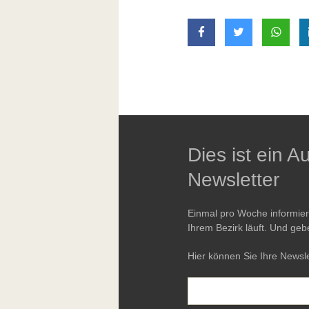
auf Facebook teilen
auf Twitter t
mit W
Dies ist ein 
Newsletter
Einmal pro Woche informie
Ihrem Bezirk läuft. Und geb
Hier können Sie Ihre Newsle