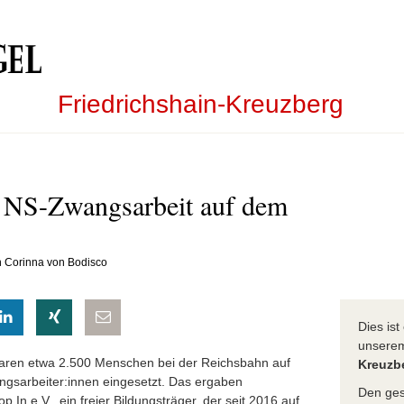
Friedrichshain-Kreuzberg
 NS-Zwangsarbeit auf dem
n Corinna von Bodisco
eilen
hatsapp teilen
auf LinkedIn teilen
auf Xing teilen
per E-Mail teilen
Dies is
unser
ren etwa 2.500 Menschen bei der Reichsbahn auf
Kreuzb
sarbeiter:innen eingesetzt. Das ergaben
Den ges
In e.V., ein freier Bildungsträger, der seit 2016 auf