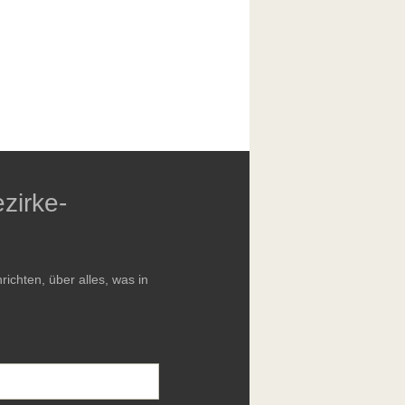
zirke-
chten, über alles, was in