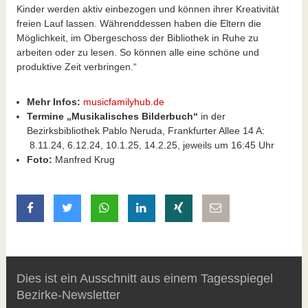
Kinder werden aktiv einbezogen und können ihrer Kreativität
freien Lauf lassen. Währenddessen haben die Eltern die
Möglichkeit, im Obergeschoss der Bibliothek in Ruhe zu
arbeiten oder zu lesen. So können alle eine schöne und
produktive Zeit verbringen.“
Mehr Infos:
musicfamilyhub.de
Termine „Musikalisches Bilderbuch“
in der
Bezirksbibliothek Pablo Neruda, Frankfurter Allee 14 A:
8.11.24, 6.12.24, 10.1.25, 14.2.25, jeweils um 16:45 Uhr
Foto:
Manfred Krug
auf Facebook teilen
auf Twitter teilen
mit Whatsapp teilen
auf LinkedIn teilen
auf Xing teilen
per E-Mail teilen
Dies ist ein Ausschnitt aus einem Tagesspiegel
Bezirke-Newsletter