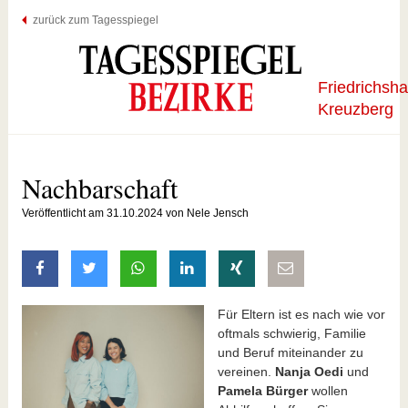
zurück zum Tagesspiegel
Friedrichsha
Kreuzberg
Nachbarschaft
Veröffentlicht am 31.10.2024 von Nele Jensch
auf Facebook teilen
auf Twitter teilen
mit Whatsapp teilen
auf LinkedIn teilen
auf Xing teilen
per E-Mail teilen
Für Eltern ist es nach wie vor
oftmals schwierig, Familie
und Beruf miteinander zu
vereinen.
Nanja Oedi
und
Pamela Bürger
wollen