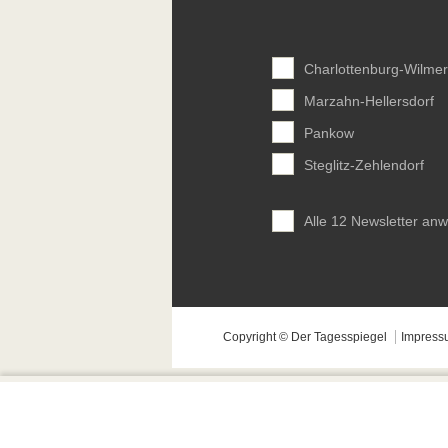
Charlottenburg-Wilmer
Marzahn-Hellersdorf
Pankow
Steglitz-Zehlendorf
Alle 12 Newsletter an
Copyright © Der Tagesspiegel
Impress