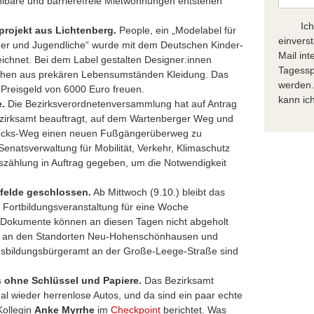
hlbare und barrierefreie Mietwohnungen entstehen
Ic
projekt aus Lichtenberg.
People, ein „Modelabel für
einvers
nder und Jugendliche“ wurde mit dem Deutschen Kinder-
Mail in
ichnet. Bei dem Label gestalten Designer:innen
Tagessp
chen aus prekären Lebensumständen Kleidung. Das
werden.
n Preisgeld von 6000 Euro freuen.
kann ich
e.
Die Bezirksverordnetenversammlung hat auf Antrag
zirksamt beauftragt, auf dem Wartenberger Weg und
ocks-Weg einen neuen Fußgängerüberweg zu
 Senatsverwaltung für Mobilität, Verkehr, Klimaschutz
szählung in Auftrag gegeben, um die Notwendigkeit
sfelde geschlossen.
Ab Mittwoch (9.10.) bleibt das
 Fortbildungsveranstaltung für eine Woche
 Dokumente können an diesen Tagen nicht abgeholt
r an den Standorten Neu-Hohenschönhausen und
usbildungsbürgeramt an der Große-Leege-Straße sind
s ohne Schlüssel und Papiere.
Das Bezirksamt
al wieder herrenlose Autos, und da sind ein paar echte
Kollegin
Anke Myrrhe
im
Checkpoint
berichtet. Was