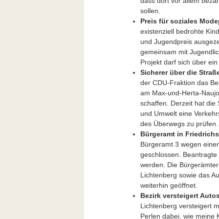
dass dort vor allem beza
sollen.
Preis für soziales Mode
existenziell bedrohte Ki
und Jugendpreis ausgeze
gemeinsam mit Jugendli
Projekt darf sich über ei
Sicherer über die Straß
der CDU-Fraktion das Be
am Max-und-Herta-Nauj
schaffen. Derzeit hat die
und Umwelt eine Verkehr
des Überwegs zu prüfen.
Bürgeramt in Friedrich
Bürgeramt 3 wegen einer
geschlossen. Beantragte
werden. Die Bürgerämte
Lichtenberg sowie das A
weiterhin geöffnet.
Bezirk versteigert Auto
Lichtenberg versteigert m
Perlen dabei, wie meine 