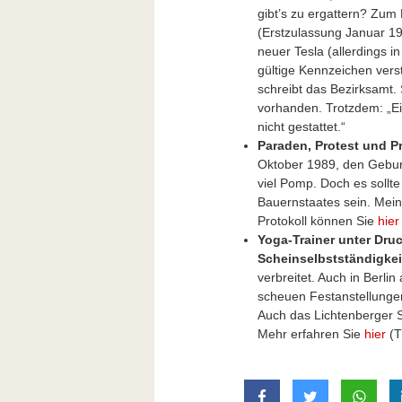
gibt’s zu ergattern? Zum
(Erstzulassung Januar 197
neuer Tesla (allerdings i
gültige Kennzeichen verst
schreibt das Bezirksamt. 
vorhanden. Trotzdem: „E
nicht gestattet.“
Paraden, Protest und Pr
Oktober 1989, den Gebur
viel Pomp. Doch es sollte
Bauernstaates sein. Mei
Protokoll können Sie
hier
Yoga-Trainer unter Dru
Scheinselbstständigkei
verbreitet. Auch in Berlin
scheuen Festanstellungen
Auch das Lichtenberger 
Mehr erfahren Sie
hier
(T
auf Facebook teilen
auf Twitter t
mit W