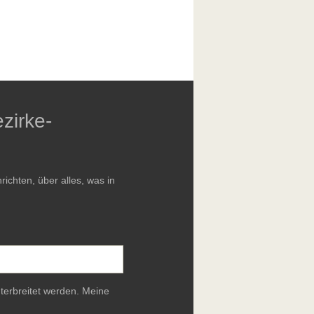
zirke-
chten, über alles, was in
terbreitet werden. Meine