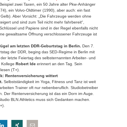
 Beispiel zwei Taxen, ein 50 Jahre alter Pkw-Anhänger
4), ein Volvo-Oldtimer (1990), aber auch: ein fast
n Gelb). Aber Vorsicht: „Die Fahrzeuge werden ohne
eigert und sind zum Teil nicht mehr fahrbereit“,
Schlüssel und Papiere sind in der Regel ebenfalls nicht
ine gewaltsame Öffnung verschlossener Fahrzeuge ist
ügel am letzten DDR-Geburtstag in Berlin.
Den 7.
tstag der DDR, beging das SED-Regime in Berlin mit
 der letzte Feiertag des selbsternannten Arbeiter- und
n Kollege
Robert Ide
erinnert an den Tag. Sein
lesen (T+).
ck: Rentenversicherung wittert
t.
Selbstständigkeit im Yoga, Fitness und Tanz ist weit
 arbeiten Trainer oft nur nebenberuflich. Studiobetreiber
. Der Rentenversicherung ist das ein Dorn im Auge.
Studio BLN.Athletics muss sich Gedanken machen.
+).
eilen
hatsapp teilen
auf LinkedIn teilen
auf Xing teilen
per E-Mail teilen