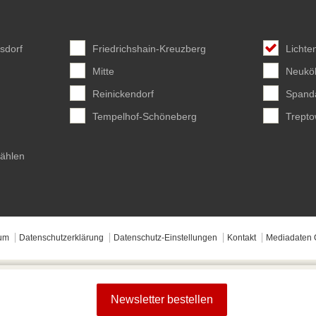
sdorf
Friedrichshain-Kreuzberg
Lichte
Mitte
Neuköl
Reinickendorf
Spand
Tempelhof-Schöneberg
Trept
wählen
um
Datenschutzerklärung
Datenschutz-Einstellungen
Kontakt
Mediadaten 
Newsletter bestellen