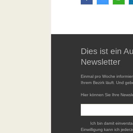
Dies ist ein 
Newsletter
Einmal pro Woche informie
Ihrem Bezirk läuft. Und geb
Hier können Sie Ihre Newsle
Ich bin damit einverst
Einwilligung kann ich jederz