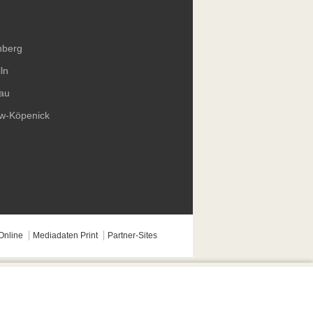
nberg
ln
au
ow-Köpenick
Online
Mediadaten Print
Partner-Sites