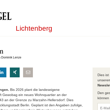
Lichtenberg
n
on Dominik Lenze
eilen
hatsapp teilen
auf LinkedIn teilen
auf Xing teilen
per E-Mail teilen
Dies is
unser
Newslet
ngen.
Bis 2026 plant die landeseigene
Den ges
t Gewobag ein neues Wohnquartier an der
können S
43 an der Grenze zu Marzahn-Hellersdorf. Dies
icklungsstadt Berlin. Geplant ist den Angaben zufolge,