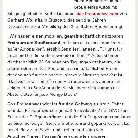
einen Handkarren in der
Größe eines Autos mit
Sitzgelegenheiten. Vorbild ist dabei
das Parkraumwunder
von
Gerhard Wollnitz
in Stuttgart, das seit drei Jahren
Diskussionen zur Verteilung des öffentlichen Raums anregt.
„Wir bauen einen mobilen, gemeinschaftlich nutzbaren
Freiraum am Straßenrand
, auf dem alles passieren kann –
außer Autoparken“, erzählt
Jennifer Hansen
. „Für uns, für
Euch und für die Verkehrswende in Berlin!“ Autos stünden
durchschnittlich 23 Stunden pro Tag ungenutzt herum, die
allermeisten am Straßenrand, also im öffentlichen Raum,
der dadurch für eine andere, sinnvolle Nutzung blockiert ist.
„Das wollen wir mit Hilfe des Freiraumwunders ändern und
zeigen, dass Straßenränder so viel mehr sein können als
Abstellplätze für jede Menge Blech.“
Das Freiraumwunder ist für den Gehweg zu breit.
Daher
wird das Freiraumwunder gemäß § 25 Absatz 2 der StVO zum
Schutz der Fußgänger*innen auf die Straße gezogen und kann
an einer beliebigen Stelle am Straßenrand geparkt werden. Es
bietet Platz zum Sitzen und Treffen und kann von
Anwohner*innen, Passant*innen und allen anderen