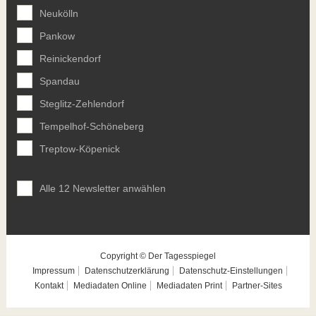
Neukölln
Pankow
Reinickendorf
Spandau
Steglitz-Zehlendorf
Tempelhof-Schöneberg
Treptow-Köpenick
Alle 12 Newsletter anwählen
Copyright © Der Tagesspiegel
Impressum
Datenschutzerklärung
Datenschutz-Einstellungen
Kontakt
Mediadaten Online
Mediadaten Print
Partner-Sites