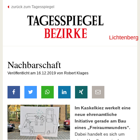
zurück zum Tagesspiegel
Lichtenberg
Nachbarschaft
Veröffentlicht am 16.12.2019 von Robert Klages
auf Facebook teilen
auf Twitter teilen
mit Whatsapp teilen
auf LinkedIn teilen
auf Xing teilen
per E-Mail teilen
Im Kaskelkiez werkelt eine
neue ehrenamtliche
Initiative gerade am Bau
eines „Freiraumwunders“.
Dabei handelt es sich um