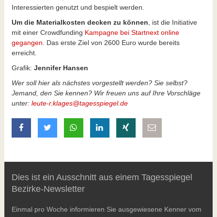
Interessierten genutzt und bespielt werden.
Um die Materialkosten decken zu können
, ist die Initiative
mit einer Crowdfunding
Kampagne bei Startnext online
gegangen
. Das erste Ziel von 2600 Euro wurde bereits
erreicht.
Grafik:
Jennifer Hansen
Wer soll hier als nächstes vorgestellt werden? Sie selbst?
Jemand, den Sie kennen? Wir freuen uns auf Ihre Vorschläge
unter:
leute-r.klages@tagesspiegel.de
auf Facebook teilen
auf Twitter teilen
mit Whatsapp teilen
auf LinkedIn teilen
auf Xing teilen
per E-Mail teilen
Dies ist ein Ausschnitt aus einem Tagesspiegel
Bezirke-Newsletter
Einmal pro Woche informieren Sie ausgewiesene Kenner vom