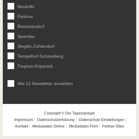
Neukölln
Pankow
Reinickendorf
Spandau
Steglitz-Zehlendorf
Tempelhof-Schöneberg
Treptow-Köpenick
Alle 12 Newsletter anwählen
Copyright © Der Tagesspiegel
Impressum
Datenschutzerklärung
Datenschutz-Einstellungen
Kontakt
Mediadaten Online
Mediadaten Print
Partner-Sites