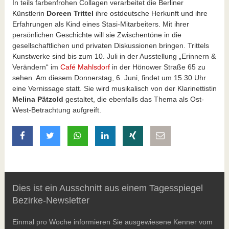
In teils farbenfrohen Collagen verarbeitet die Berliner
Künstlerin
Doreen Trittel
ihre ostdeutsche Herkunft und ihre
Erfahrungen als Kind eines Stasi-Mitarbeiters. Mit ihrer
persönlichen Geschichte will sie Zwischentöne in die
gesellschaftlichen und privaten Diskussionen bringen. Trittels
Kunstwerke sind bis zum 10. Juli in der Ausstellung „Erinnern &
Verändern“ im
Café Mahlsdorf
in der Hönower Straße 65 zu
sehen. Am diesem Donnerstag, 6. Juni, findet um 15.30 Uhr
eine Vernissage statt. Sie wird musikalisch von der Klarinettistin
Melina Pätzold
gestaltet, die ebenfalls das Thema als Ost-
West-Betrachtung aufgreift.
auf Facebook teilen
auf Twitter teilen
mit Whatsapp teilen
auf LinkedIn teilen
auf Xing teilen
per E-Mail teilen
Dies ist ein Ausschnitt aus einem Tagesspiegel
Bezirke-Newsletter
Einmal pro Woche informieren Sie ausgewiesene Kenner vom