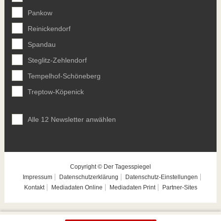
Pankow
Reinickendorf
Spandau
Steglitz-Zehlendorf
Tempelhof-Schöneberg
Treptow-Köpenick
Alle 12 Newsletter anwählen
Copyright © Der Tagesspiegel
Impressum
Datenschutzerklärung
Datenschutz-Einstellungen
Kontakt
Mediadaten Online
Mediadaten Print
Partner-Sites