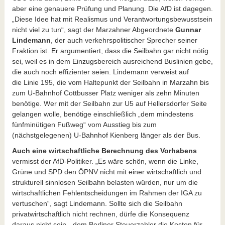
aber eine genauere Prüfung und Planung. Die AfD ist dagegen.
„Diese Idee hat mit Realismus und Verantwortungsbewusstsein
nicht viel zu tun“, sagt der Marzahner Abgeordnete
Gunnar
Lindemann
, der auch verkehrspolitischer Sprecher seiner
Fraktion ist. Er argumentiert, dass die Seilbahn gar nicht nötig
sei, weil es in dem Einzugsbereich ausreichend Buslinien gebe,
die auch noch effizienter seien. Lindemann verweist auf
die Linie 195, die vom Haltepunkt der Seilbahn in Marzahn bis
zum U-Bahnhof Cottbusser Platz weniger als zehn Minuten
benötige. Wer mit der Seilbahn zur U5 auf Hellersdorfer Seite
gelangen wolle, benötige einschließlich „dem mindestens
fünfminütigen Fußweg“ vom Ausstieg bis zum
(nächstgelegenen) U-Bahnhof Kienberg länger als der Bus.
Auch eine wirtschaftliche Berechnung des Vorhabens
vermisst der AfD-Politiker. „Es wäre schön, wenn die Linke,
Grüne und SPD den ÖPNV nicht mit einer wirtschaftlich und
strukturell sinnlosen Seilbahn belasten würden, nur um die
wirtschaftlichen Fehlentscheidungen im Rahmen der IGA zu
vertuschen“, sagt Lindemann. Sollte sich die Seilbahn
privatwirtschaftlich nicht rechnen, dürfe die Konsequenz
daraus nicht sein, „dem Berliner Steuerzahler die Kosten für