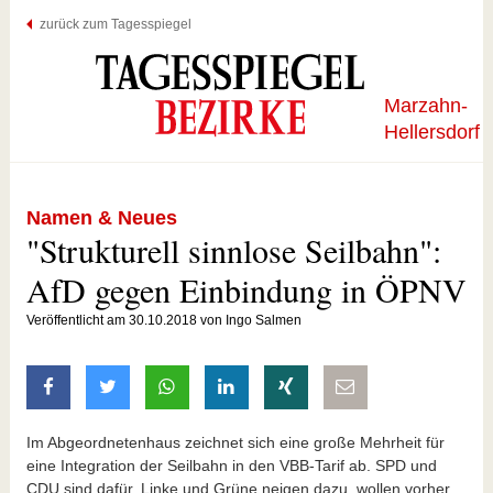
zurück zum Tagesspiegel
Marzahn-
Hellersdorf
Namen & Neues
"Strukturell sinnlose Seilbahn":
AfD gegen Einbindung in ÖPNV
Veröffentlicht am 30.10.2018 von Ingo Salmen
auf Facebook teilen
auf Twitter teilen
mit Whatsapp teilen
auf LinkedIn teilen
auf Xing teilen
per E-Mail teilen
Im Abgeordnetenhaus zeichnet sich eine große Mehrheit für
eine Integration der Seilbahn in den VBB-Tarif ab. SPD und
CDU sind dafür, Linke und Grüne neigen dazu, wollen vorher