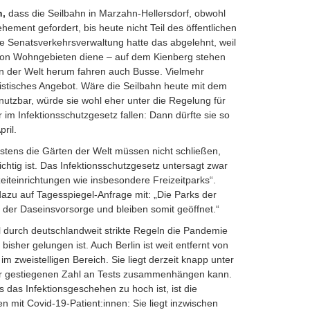
n,
dass die Seilbahn in Marzahn-Hellersdorf, obwohl
ement gefordert, bis heute nicht Teil des öffentlichen
Die Senatsverkehrsverwaltung hatte das abgelehnt, weil
 von Wohngebieten diene – auf dem Kienberg stehen
n der Welt herum fahren auch Busse. Vielmehr
ristisches Angebot. Wäre die Seilbahn heute mit dem
utzbar, würde sie wohl eher unter die Regelung für
 im Infektionsschutzgesetz fallen: Dann dürfte sie so
pril.
tens die Gärten der Welt müssen nicht schließen,
lichtig ist. Das Infektionsschutzgesetz untersagt zwar
eiteinrichtungen wie insbesondere Freizeitparks“.
 dazu auf Tagesspiegel-Anfrage mit: „Die Parks der
l der Daseinsvorsorge und bleiben somit geöffnet.“
l durch deutschlandweit strikte Regeln die Pandemie
isher gelungen ist. Auch Berlin ist weit entfernt von
m zweistelligen Bereich. Sie liegt derzeit knapp unter
er gestiegenen Zahl an Tests zusammenhängen kann.
ss das Infektionsgeschehen zu hoch ist, ist die
en mit Covid-19-Patient:innen: Sie liegt inzwischen