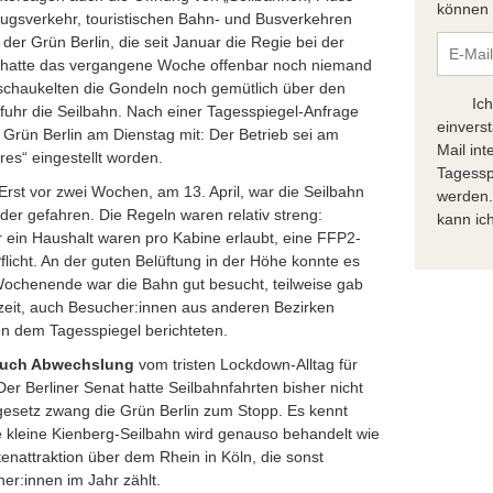
können S
flugsverkehr, touristischen Bahn- und Busverkehren
der Grün Berlin, die seit Januar die Regie bei der
 hatte das vergangene Woche offenbar noch niemand
haukelten die Gondeln noch gemütlich über den
Ic
uhr die Seilbahn. Nach einer Tagesspiegel-Anfrage
einvers
 Grün Berlin am Dienstag mit: Der Betrieb sei am
Mail in
es“ eingestellt worden.
Tagessp
Erst vor zwei Wochen, am 13. April, war die Seilbahn
werden.
der gefahren. Die Regeln waren relativ streng:
kann ich
 ein Haushalt waren pro Kabine erlaubt, eine FFP2-
licht. An der guten Belüftung in der Höhe konnte es
ochenende war die Bahn gut besucht, teilweise gab
zeit, auch Besucher:innen aus anderen Bezirken
n dem Tagesspiegel berichteten.
 auch Abwechslung
vom tristen Lockdown-Alltag für
Der Berliner Senat hatte Seilbahnfahrten bisher nicht
gesetz zwang die Grün Berlin zum Stopp. Es kennt
e kleine Kienberg-Seilbahn wird genauso behandelt wie
tenattraktion über dem Rhein in Köln, die sonst
r:innen im Jahr zählt.