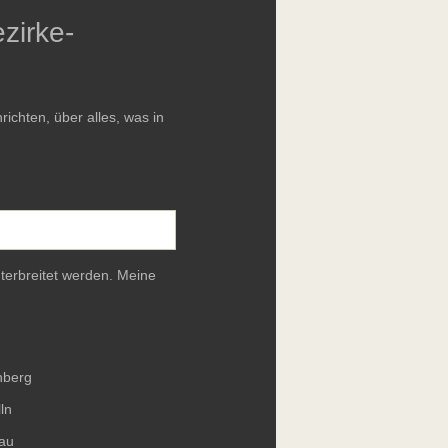
zirke-
chten, über alles, was in
terbreitet werden. Meine
nberg
ln
au