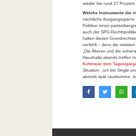
wieder bei rund 27 Prozent.
Welche Instrumente die ric
nächtliche Ausgangssperre
Politiker:innen parteiüberg
auch der SPD-Rechtspoliti
halten diesen Grundrechtsei
verfehlt – denn die meisten
„Die Älteren und die vulner
Haushalte abends treffen mö
Kohlmeier dem Tagesspiege
Situation. „Ich bin Single 
abends spät rauskomme, dar
auf Facebook teilen
auf Twitter t
mit W