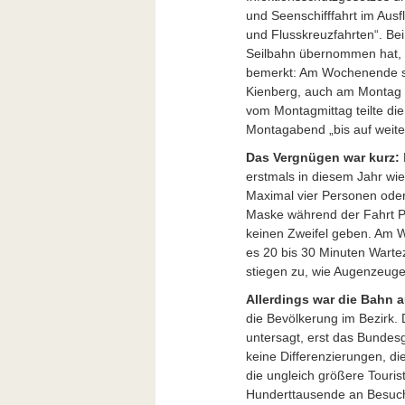
und Seenschifffahrt im Aus
und Flusskreuzfahrten“. Bei 
Seilbahn übernommen hat,
bemerkt: Am Wochenende sc
Kienberg, auch am Montag f
vom Montagmittag teilte die
Montagabend „bis auf weiter
Das Vergnügen war kurz:
erstmals in diesem Jahr wie
Maximal vier Personen oder
Maske während der Fahrt Pf
keinen Zweifel geben. Am W
es 20 bis 30 Minuten Warte
stiegen zu, wie Augenzeuge
Allerdings war die Bahn
die Bevölkerung im Bezirk. 
untersagt, erst das Bundes
keine Differenzierungen, di
die ungleich größere Touris
Hunderttausende an Besuche