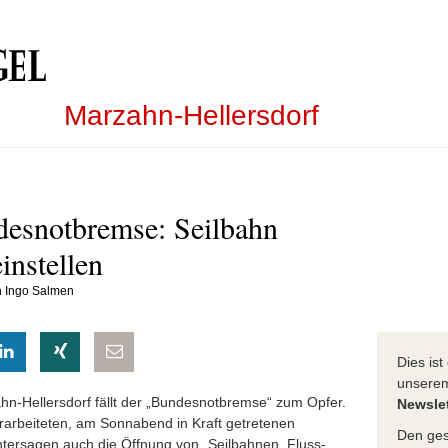
Marzahn-Hellersdorf
desnotbremse: Seilbahn
instellen
on Ingo Salmen
eilen
hatsapp teilen
auf LinkedIn teilen
auf Xing teilen
per E-Mail teilen
Dies is
unser
n-Hellersdorf fällt der „Bundesnotbremse“ zum Opfer.
Newslet
erarbeiteten, am Sonnabend in Kraft getretenen
Den ges
ntersagen auch die Öffnung von „Seilbahnen, Fluss-