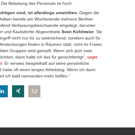
 Die Belastung des Personals ist hoch.
htigen sind, ist allerdings umstritten.
Gegen die
 haben bereits am Wochenende mehrere Berliner
reifend Verfassungsbeschwerde eingelegt, darunter
ker und Kaulsdorfer Abgeordnete
Sven Kohlmeier
. Sie
ngriff nicht nur für zu weitreichend, sondern auch für
 Ansteckungen finden in Räumen statt, nicht im Freien.
ablen Gruppen sind geimpft. Wenn sich jetzt zwei
chten, dann halte ich das für gerechtfertigt“,
sagte
l
. Er verwies beispielhaft auf seine persönliche
und habe oft einen langen Arbeitstag. Wenn ich dann
f ich bald niemanden mehr treffen.“
eilen
hatsapp teilen
auf LinkedIn teilen
auf Xing teilen
per E-Mail teilen