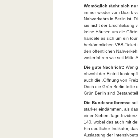
Womöglich rächt sich nu
immer wieder vom Bezirk veh
Nahverkehrs in Berlin ist. 
sie nicht der Erschließung
keine Häuser, um die Gärte
handele es sich um ein tou
herkömmlichen VBB-Ticket n
den öffentlichen Nahverkehr
weiterfahren wie seit Mitte A
Die gute Nachricht:
Wenigs
obwohl der Eintritt kostenpf
auch die „Öffnung von Freiz
Doch die Grün Berlin teilte
Grün Berlin sind Bestandtei
Die Bundesnotbremse
sol
stärker eindämmen, als das b
einer Sieben-Tage-Inzidenz i
140, wobei das auch mit d
Ein deutlicher Indikator, da
Auslastung der Intensivbett