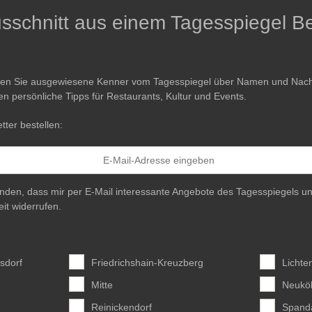
Ausschnitt aus einem Tagesspiegel Be
ren Sie ausgewiesene Kenner vom Tagesspiegel über Namen und Nachri
en persönliche Tipps für Restaurants, Kultur und Events.
tter bestellen:
anden, dass mir per E-Mail interessante Angebote des Tagesspiegels un
eit widerrufen.
sdorf
Friedrichshain-Kreuzberg
Lichte
Mitte
Neuköl
Reinickendorf
Spand