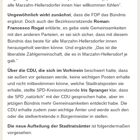
alle Marzahn-Hellersdorfer:innen hier willkommen fühlen“.
Ungewöhnlich wirkt zunächst
, dass die FDP das Bündnis
ergänzt. Doch auch der Bezirksvorsitzende
Roman-
Francesco Rogat
erklärte, es gebe viele Gemeinsamkeiten
mit den anderen Parteien, er sei sich sicher, dass mit diesem
Bündnis das beste für alle Marzahn-Hellersdorfer:innen
herausgeholt werden könne. Und ergänzte: „Das ist die
liberalste Zählgemeinschaft, die es in Marzahn-Hellersdorf je
gab.“
Über die CDU, die sich im Vorhinein
beschwert hatte, dass
sie außen vor gelassen werde, keine wichtigen Posten erhalte
und nicht mitbestimmen könne, welche Stadtratsposten sie
erhalte, stellte SPD-Kreisvorsitzende
Iris Spranger
klar, dass
die SPD „natürlich“ mit der CDU gesprochen habe, aber im
jetzigen Bündnis mehr Gemeinsamkeiten entdeckt habe. Die
CDU erhalte zudem zwei wichtige Ämter und werde auch den
oder die stellvertretende:n Bürgermeister:in stellen.
Die neue Aufteilung der Stadtratsämter
ist folgendermaßen
vorgesehen: