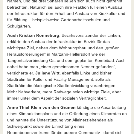
Namen, und die drei Sphären ließen sich auch nicht getrennt
betrachten. Natürlich sei auch ihre Fraktion für einen Ausbau
der Infrastruktur, für den Erhalt und Ausbau von Kiezkultur und
für Bildung – beispielsweise Gartenarbeitsschulen und
Schulgärten.
Auch Kristian Ronneburg
, Bezirksvorsitzender der Linken,
erklärte den Ausbau der Infrastruktur im Bezirk für das
wichtigste Ziel, neben dem Wohnungsbau und den „großen
Herausforderungen“ in Marzahn-Hellersdorf wie der
Tangentialverbindung Ost und dem geplanten Kombibad. Auch
dabei habe man „einen gemeinsamen Nenner gefunden“,
versicherte er.
Juliane Witt
, ebenfalls Linke und bisher
Stadträtin für Kultur und Facility Management, solle als
Stadträtin die ökologische Stadtentwicklung voranbringen:
Mehr Nahverkehr, mehr Radwege seien wichtige Ziele, aber
immer unter dem Aspekt der sozialen Verträglichkeit.
Anne Thiel-Klein von den Grünen
kündigte die Ausarbeitung
eines Klimaaktionsplans und die Gründung eines Klimarates an
und nannte die Unterstützung von Alleinerziehenden als
Schwerpunkt sowie die Einrichtung eines
Regenbogenzentrums für die queere Community, „damit sich