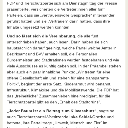
FDP und Tierschutzpartei sich am Dienstagmittag der Presse
präsentierte, versicherten die Vertreter:innen aller fünf
Parteien, dass sie „vertrauensvolle Gespräche“ miteinander
geführt hätten und sie „Vertrauen“ darin hätten, dass ihre
Inhalte umgesetzt werden könnten.
Und so lässt sich die Vereinbarung
, die alle fünf
unterschrieben haben, auch lesen. Darin haben sie sich
hauptsächlich darauf geeinigt, welche Partei welche Ämter in
Bezirksamt und BVV erhalten soll, die Personalien
Bürgermeister und Stadträtinnen wurden festgehalten und wie
viele Ausschüsse es künftig geben soll. In der Präambel stehen
aber auch ein paar inhaltliche Punkte: „Wir treten für eine
offene Gesellschaft ein und stehen für eine transparente
Politik“, beginnt der erste Satz. Kinderarmut wird benannt,
Infrastruktur, Klimakrise und die Mobilitätswende. Die FDP hat
das „freiheitliche“ Zusammenleben hineinredigiert, für die
Tierschutzpartei gibt es den „Erhalt des Stadtgrüns“.
„Jeder Baum ist ein Beitrag zum Klimaschutz“
, sagte so
auch Tierschutzpartei-Vorsitzende
Inka Seidel-Grothe
und
betonte, ihre Partei trage „Umwelt, Mensch und Tier“ im