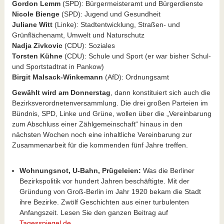
Gordon Lemm
(SPD): Bürgermeisteramt und Bürgerdienste
Nicole Bienge
(SPD): Jugend und Gesundheit
Juliane Witt
(Linke): Stadtentwicklung, Straßen- und
Grünflächenamt, Umwelt und Naturschutz
Nadja Zivkovic
(CDU): Soziales
Torsten Kühne
(CDU): Schule und Sport (er war bisher Schul-
und Sportstadtrat in Pankow)
Birgit Malsack-Winkemann
(AfD): Ordnungsamt
Gewählt wird am Donnerstag
, dann konstituiert sich auch die
Bezirksverordnetenversammlung. Die drei großen Parteien im
Bündnis, SPD, Linke und Grüne, wollen über die „Vereinbarung
zum Abschluss einer Zählgemeinschaft“ hinaus in den
nächsten Wochen noch eine inhaltliche Vereinbarung zur
Zusammenarbeit für die kommenden fünf Jahre treffen.
Wohnungsnot, U-Bahn, Prügeleien:
Was die Berliner
Bezirkspolitik vor hundert Jahren beschäftigte. Mit der
Gründung von Groß-Berlin im Jahr 1920 bekam die Stadt
ihre Bezirke. Zwölf Geschichten aus einer turbulenten
Anfangszeit. Lesen Sie den ganzen Beitrag auf
Tagesspiegel.de