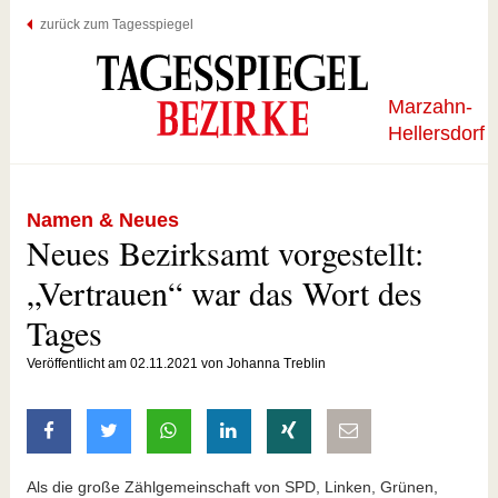
zurück zum Tagesspiegel
Marzahn-
Hellersdorf
Namen & Neues
Neues Bezirksamt vorgestellt:
„Vertrauen“ war das Wort des
Tages
Veröffentlicht am 02.11.2021 von Johanna Treblin
auf Facebook teilen
auf Twitter teilen
mit Whatsapp teilen
auf LinkedIn teilen
auf Xing teilen
per E-Mail teilen
Als die große Zählgemeinschaft von SPD, Linken, Grünen,