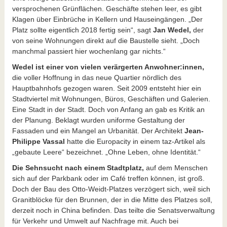
versprochenen Grünflächen. Geschäfte stehen leer, es gibt
Klagen über Einbrüche in Kellern und Hauseingängen. „Der
Platz sollte eigentlich 2018 fertig sein“, sagt
Jan Wedel,
der
von seine Wohnungen direkt auf die Baustelle sieht. „Doch
manchmal passiert hier wochenlang gar nichts.“
Wedel ist einer von vielen verärgerten Anwohner:innen,
die voller Hoffnung in das neue Quartier nördlich des
Hauptbahnhofs gezogen waren. Seit 2009 entsteht hier ein
Stadtviertel mit Wohnungen, Büros, Geschäften und Galerien.
Eine Stadt in der Stadt. Doch von Anfang an gab es Kritik an
der Planung. Beklagt wurden uniforme Gestaltung der
Fassaden und ein Mangel an Urbanität. Der Architekt
Jean-
Philippe Vassal
hatte die Europacity in einem taz-Artikel als
„gebaute Leere“ bezeichnet. „Ohne Leben, ohne Identität.“
Die Sehnsucht nach einem Stadtplatz,
auf dem Menschen
sich auf der Parkbank oder im Café treffen können, ist groß.
Doch der Bau des Otto-Weidt-Platzes verzögert sich, weil sich
Granitblöcke für den Brunnen, der in die Mitte des Platzes soll,
derzeit noch in China befinden. Das teilte die Senatsverwaltung
für Verkehr und Umwelt auf Nachfrage mit. Auch bei