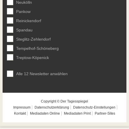
Neukölln
Pankow
Reinickendorf
Spandau
Steglitz-Zehlendorf
Tempelhof-Schöneberg
Treptow-Köpenick
Alle 12 Newsletter anwählen
Copyright © Der Tagesspiegel
Impressum
Datenschutzerklärung
Datenschutz-Einstellungen
Kontakt
Mediadaten Online
Mediadaten Print
Partner-Sites