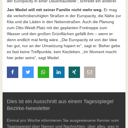
der Europacity in einer Dauerbaustelle“, schreibt ein anderer.
Jan Wedel will mit seiner Familie nicht mehr weg.
Er mag
die verkehrsberuhigten Straßen in der Europacity, die Nähe zur
Kita und die Läden in den Nebenstraßen. Auch die Planung
zum Otto-Weidt-Platz mit der geplanten Freitreppe zum
Wasser und den großen Grünflächen gefällt ihm – wenn er
denn endlich mal fertig wäre. „Die Europacity ist von der Idee
her gut, nur an der Umsetzung hapert er“, sagt er. Bisher gebe
es fast keine Treffpunkte, kein Kiezleben. „Im Moment macht
hier jeder seins“, sagt Wedel.
auf Facebook teilen
auf Twitter teilen
mit Whatsapp teilen
auf LinkedIn teilen
auf Xing teilen
per E-Mail teilen
Dies ist ein Ausschnitt aus einem Tagesspiegel
Bezirke-Newsletter
Einmal pro Woche informieren Sie ausgewiesene Kenner vom
Tagesspiegel über Namen und Nachrichten, über alles, was in