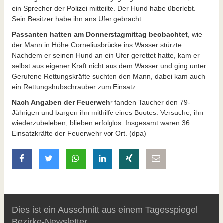
ein Sprecher der Polizei mitteilte. Der Hund habe überlebt.
Sein Besitzer habe ihn ans Ufer gebracht.
Passanten hatten am Donnerstagmittag beobachtet
, wie
der Mann in Höhe Corneliusbrücke ins Wasser stürzte.
Nachdem er seinen Hund an ein Ufer gerettet hatte, kam er
selbst aus eigener Kraft nicht aus dem Wasser und ging unter.
Gerufene Rettungskräfte suchten den Mann, dabei kam auch
ein Rettungshubschrauber zum Einsatz.
Nach Angaben der Feuerwehr
fanden Taucher den 79-
Jährigen und bargen ihn mithilfe eines Bootes. Versuche, ihn
wiederzubeleben, blieben erfolglos. Insgesamt waren 36
Einsatzkräfte der Feuerwehr vor Ort. (dpa)
auf Facebook teilen
auf Twitter teilen
mit Whatsapp teilen
auf LinkedIn teilen
auf Xing teilen
per E-Mail teilen
Dies ist ein Ausschnitt aus einem Tagesspiegel
Bezirke-Newsletter