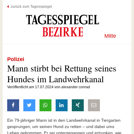
zurück zum Tagesspiegel
Mitte
Polizei
Mann stirbt bei Rettung seines
Hundes im Landwehrkanal
Veröffentlicht am 17.07.2024 von alexander conrad
auf Facebook teilen
auf Twitter teilen
mit Whatsapp teilen
auf LinkedIn teilen
auf Xing teilen
per E-Mail teilen
Ein 79-jähriger Mann ist in den Landwehrkanal in
Tiergarten
gesprungen, um seinen Hund zu retten – und dabei ums
Leben gekommen. Er sei untergegangen und ertrunken, wie