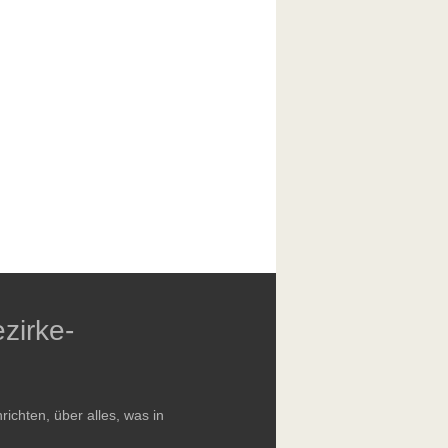
zirke-
chten, über alles, was in