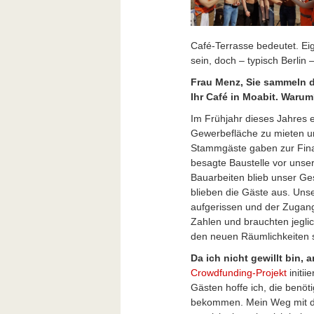
Café-Terrasse bedeutet. Ei
sein, doch – typisch Berlin
Frau Menz, Sie sammeln d
Ihr Café in Moabit. Waru
Im Frühjahr dieses Jahres e
Gewerbefläche zu mieten un
Stammgäste gaben zur Finanz
besagte Baustelle vor unse
Bauarbeiten blieb unser Ge
blieben die Gäste aus. Uns
aufgerissen und der Zugang
Zahlen und brauchten jegli
den neuen Räumlichkeiten s
Da ich nicht gewillt bin,
Crowdfunding-Projekt
initii
Gästen hoffe ich, die ben
bekommen. Mein Weg mit de