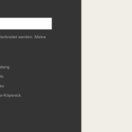
terbreitet werden. Meine
nberg
ln
au
ow-Köpenick