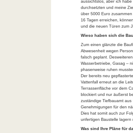
aussichtslos, aber ich hab
durchsetzten und meine Ziel
über 5000 Euro zusammen h
16 Tagen erreichen, könne
und die neuen Türen zum J
Wieso haben sich die Baua
Zum einen glänzte die Bauf
Abwesenheit wegen Persona
falsch geplant. Desweiteren
Wasserbetriebe, Gasag – ni
phasenweise ruhen mussten,
Der bereits neu gepflaster
Vattenfall erneut an die L
Terrassenfläche vor dem C
blockiert und nur äußerst 
zuständige Tiefbauamt aus
Genehmigungen für den näch
Dies hat somit auch zur Fo
unfertigen Baustelle lagern
Was sind Ihre Pläne für d