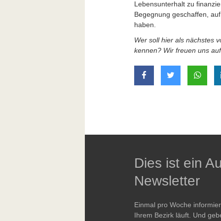
Lebensunterhalt zu finanzi
Begegnung geschaffen, auf d
haben.
Wer soll hier als nächstes 
kennen? Wir freuen uns auf
auf Facebook teilen
auf Twitter t
mit W
Dies ist ein 
Newsletter
Einmal pro Woche informie
Ihrem Bezirk läuft. Und geb