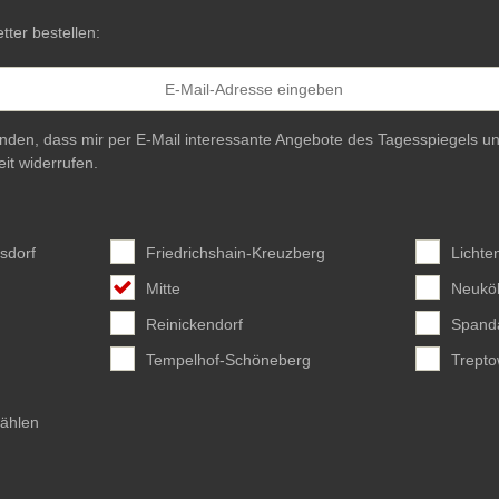
tter bestellen:
anden, dass mir per E-Mail interessante Angebote des Tagesspiegels un
eit widerrufen.
sdorf
Friedrichshain-Kreuzberg
Lichte
Mitte
Neuköl
Reinickendorf
Spand
Tempelhof-Schöneberg
Trept
wählen