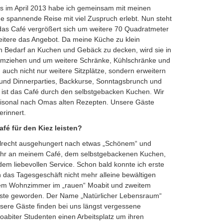
és im April 2013 habe ich gemeinsam mit meinen
e spannende Reise mit viel Zuspruch erlebt. Nun steht
 das Café vergrößert sich um weitere 70 Quadratmeter
itere das Angebot. Da meine Küche zu klein
 Bedarf an Kuchen und Gebäck zu decken, wird sie in
umziehen und um weitere Schränke, Kühlschränke und
 auch nicht nur weitere Sitzplätze, sondern erweitern
 und Dinnerparties, Backkurse, Sonntagsbrunch und
 ist das Café durch den selbstgebacken Kuchen. Wir
saisonal nach Omas alten Rezepten. Unsere Gäste
erinnert.
afé für den Kiez leisten?
elrecht ausgehungert nach etwas „Schönem“ und
 sehr an meinem Café, dem selbstgebackenen Kuchen,
em liebevollen Service. Schon bald konnte ich erste
ch das Tagesgeschäft nicht mehr alleine bewältigen
inem Wohnzimmer im „rauen“ Moabit und zweitem
ste geworden. Der Name „Natürlicher Lebensraum“
nsere Gäste finden bei uns längst vergessene
oabiter Studenten einen Arbeitsplatz um ihren