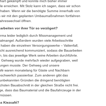
e hart gekämpft und konnte mich bisher immer
e erreichen. Mit Stolz kann ich sagen, dass wir schon
aben. Wenn wir die benötigte Summe innerhalb von
n wir mit den geplanten Umbaumaßnahmen fortfahren
ahreswechsel öffnen.
rbeiten vor ihrer Tür so verzögert?
irma leider lediglich durch Missmanagement und
lmangel. Außerdem wurden viele Arbeitsschritte
 haben die einzelnen Versorgungswerke – Vattenfall,
cht ausreichend kommuniziert, sodass die Bauarbeiten
 bis das jeweilige Werk seine Arbeiten durchführte.
te Gehweg wurde mehrfach wieder aufgegraben, weil
eitungen musste. Der Gehweg und unsere
afé waren monatelang für Gäste und Nachbarn
beschwerlich passierbar. Zum anderen gibt das
 unbekannten Gründen die dringend benötigten
sten Bauabschnitt in der gleichen Straße nicht frei.
lge, dass das Baumaterial und die Baufahrzeuge in der
 müssen.
as Kiezcafé?