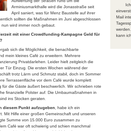
Aufwertung der Straßen rund um die
Ic
Arminiusmarkthalle wird die Jonasstraße seit
einvers
April saniert, was für Menz Baustelle auf ihrer
Mail in
gentlich sollten die Maßnahmen im Juni abgeschlossen
Tagessp
 – nun wird immer noch gebaut.
werden.
erzeit mit einer Crowdfunding-Kampagne Geld für
kann ich
m?
rgab sich die Möglichkeit, die benachbarte
d mein kleines Café zu erweitern. Mehrere
ierung Privatdarlehen. Leider hielt zeitgleich die
rer Tür Einzug. Die ersten Wochen während der
schäft trotz Lärm und Schmutz stabil, doch im Sommer
ere Terrassenfläche vor dem Café wurde komplett
 für die Gäste äußert beschwerlich. Wir schrieben rote
che finanzielle Polster auf. Die Umbaumaßnahmen in
ind ins Stocken geraten.
 an diesem Punkt aufzugeben
, habe ich ein
ert. Mit Hilfe einer großen Gemeinschaft und unseren
ötigte Summe von 15.000 Euro zusammen zu
m Café war oft schwierig und schien manchmal