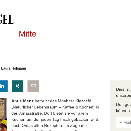
Mitte
on Laura Hofmann
eilen
hatsapp teilen
auf LinkedIn teilen
auf Xing teilen
per E-Mail teilen
Dies is
unser
Antje Menz
betreibt das Moabiter Kiezcafé
Den ges
„Natürlicher Lebensraum – Kaffee & Kuchen“ in
können S
der Jonasstraße. Dort bietet sie vor allem
Kuchen an, der jeden Tag frisch gebacken wird,
nach Omas alten Rezepten. Im Zuge der