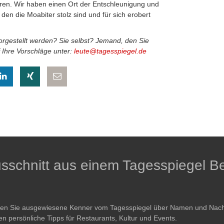
eren. Wir haben einen Ort der Entschleunigung und
en die Moabiter stolz sind und für sich erobert
vorgestellt werden? Sie selbst? Jemand, den Sie
 Ihre Vorschläge unter:
leute@tagesspiegel.de
eilen
hatsapp teilen
auf LinkedIn teilen
auf Xing teilen
per E-Mail teilen
Ausschnitt aus einem Tagesspiegel Be
ren Sie ausgewiesene Kenner vom Tagesspiegel über Namen und Nachri
en persönliche Tipps für Restaurants, Kultur und Events.