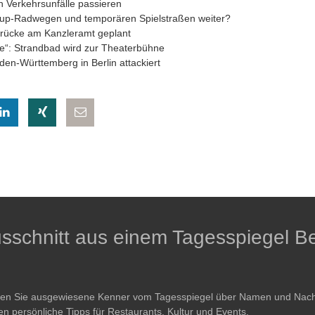
n Verkehrsunfälle passieren
-up-Radwegen und temporären Spielstraßen weiter?
ücke am Kanzleramt geplant
e“: Strandbad wird zur Theaterbühne
en-Württemberg in Berlin attackiert
eilen
hatsapp teilen
auf LinkedIn teilen
auf Xing teilen
per E-Mail teilen
Ausschnitt aus einem Tagesspiegel Be
ren Sie ausgewiesene Kenner vom Tagesspiegel über Namen und Nachri
en persönliche Tipps für Restaurants, Kultur und Events.