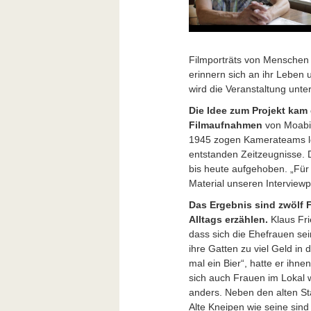
Filmporträts von Menschen a
erinnern sich an ihr Leben 
wird die Veranstaltung unt
Die Idee zum Projekt kam 
Filmaufnahmen
von Moabit
1945 zogen Kamerateams los
entstanden Zeitzeugnisse. 
bis heute aufgehoben. „Für 
Material unseren Interview
Das Ergebnis sind zwölf 
Alltags erzählen.
Klaus Frie
dass sich die Ehefrauen se
ihre Gatten zu viel Geld in
mal ein Bier“, hatte er ihn
sich auch Frauen im Lokal wi
anders. Neben den alten 
Alte Kneipen wie seine sind