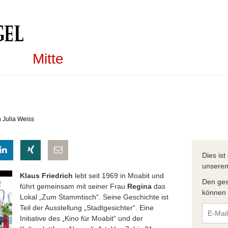
Mitte
n Julia Weiss
eilen
hatsapp teilen
auf LinkedIn teilen
auf Xing teilen
per E-Mail teilen
Dies is
unser
Klaus Friedrich
lebt seit 1969 in Moabit und
Den ges
führt gemeinsam mit seiner Frau
Regina
das
können S
Lokal „Zum Stammtisch“. Seine Geschichte ist
Teil der Ausstellung „Stadtgesichter“. Eine
Initiative des „Kino für Moabit“ und der