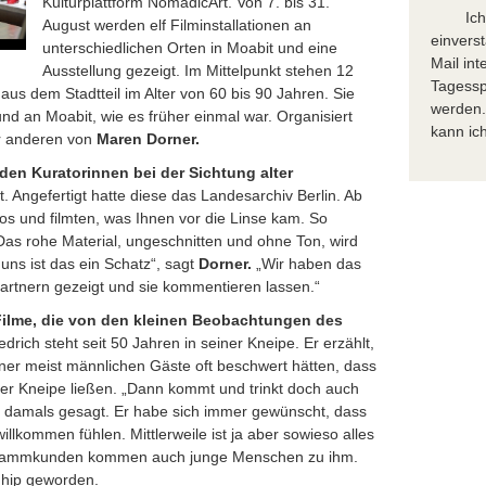
Kulturplattform NomadicArt. Von 7. bis 31.
Ic
August werden elf Filminstallationen an
einvers
unterschiedlichen Orten in Moabit und eine
Mail in
Ausstellung gezeigt. Im Mittelpunkt stehen 12
Tagessp
us dem Stadtteil im Alter von 60 bis 90 Jahren. Sie
werden.
und an Moabit, wie es früher einmal war. Organisiert
kann ich
er anderen von
Maren Dorner.
den Kuratorinnen bei der Sichtung alter
. Angefertigt hatte diese das Landesarchiv Berlin. Ab
 und filmten, was Ihnen vor die Linse kam. So
Das rohe Material, ungeschnitten und ohne Ton, wird
uns ist das ein Schatz“, sagt
Dorner.
„Wir haben das
partnern gezeigt und sie kommentieren lassen.“
Filme, die von den kleinen Beobachtungen des
drich steht seit 50 Jahren in seiner Kneipe. Er erzählt,
iner meist männlichen Gäste oft beschwert hätten, dass
 der Kneipe ließen. „Dann kommt und trinkt doch auch
en damals gesagt. Er habe sich immer gewünscht, dass
llkommen fühlen. Mittlerweile ist ja aber sowieso alles
Stammkunden kommen auch junge Menschen zu ihm.
 hip geworden.