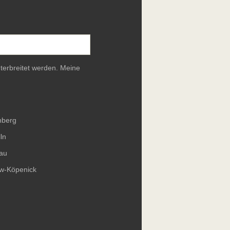
terbreitet werden. Meine
nberg
ln
au
ow-Köpenick