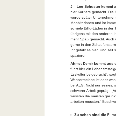
Jill Lee-Schuster kommt a
hier Karriere gemacht. Die 
wurde später Unternehmens
Moabiterinnen und ist immer
so viele Billig-Läden in der T
übrigens mit den anderen in
mehr Spaß gemacht. Auch w
gerne in den Schaufenstern 
Ihr gefällt es hier. Und seit
spazieren.
Ahmet Demir kommt aus de
führt hier ein Lebensmittel
Esskultur beigebracht“, sag
Wassermelone ist oder was 
bei AEG. Nicht nur seines, 
schwerer Arbeit geprägt. „V
wussten die meisten gar nic
arbeiten mussten.“ Beschwer
Zu sehen sind die Filmp