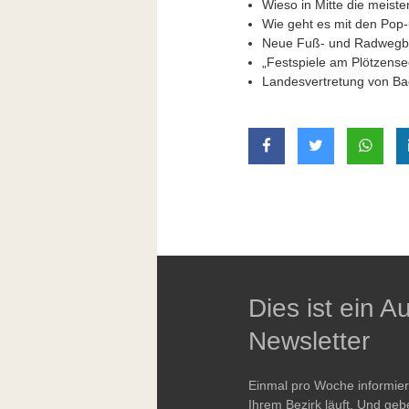
Wieso in Mitte die meiste
Wie geht es mit den Pop
Neue Fuß- und Radwegbr
„Festspiele am Plötzense
Landesvertretung von Bad
auf Facebook teilen
auf Twitter t
mit W
Dies ist ein 
Newsletter
Einmal pro Woche informie
Ihrem Bezirk läuft. Und geb