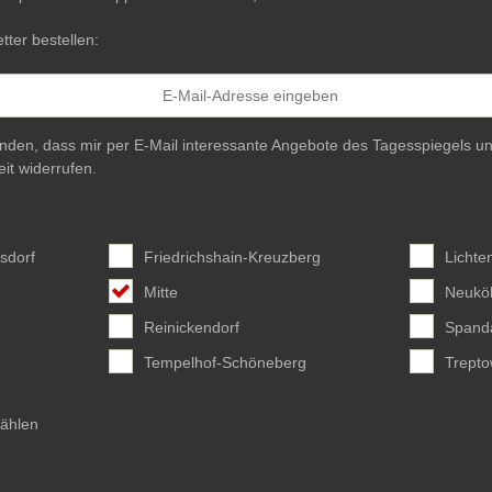
tter bestellen:
anden, dass mir per E-Mail interessante Angebote des Tagesspiegels un
eit widerrufen.
sdorf
Friedrichshain-Kreuzberg
Lichte
Mitte
Neuköl
Reinickendorf
Spand
Tempelhof-Schöneberg
Trept
wählen