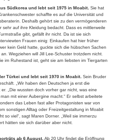
us Südkorea und lebt seit 1975 in Moabit.
Sie hat
Krankenschwester schaffte es auf die Universität und
beraterin. Deshalb gehört sie zu den vermögenderen
 sehr auf ihre Kleidung bedacht. Dass es mittlerweile
urmstraße gibt, gefällt ihr nicht. Da ist sie sich
terviewten Frauen einig: Einkaufen hat hier früher
er kein Geld hatte, guckte sich die hübschen Sachen
an. Wegziehen will Jill Lee-Schuster trotzdem nicht.
 sie im Ruhestand ist, geht sie am liebsten im Tiergarten
r Türkei und lebt seit 1970 in Moabit.
Sein Bruder
geschäft. „Wir haben den Deutschen ja erst die
t er. „Die wussten doch vorher gar nicht, was eine
man mit einer Aubergine macht.“ Er selbst arbeitete
sondern das Leben fast aller Protagonisten war von
om sonstigen Alltag oder Freizeitgestaltung in Moabit
ht so viel“, sagt Maren Dorner. „Weil sie immerzu
t hätten sie sich darüber aber nicht.
orträts ab 6 August.
Ab 20 Uhr findet die Eröffnung