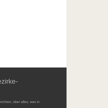
zirke-
chten, über alles, was in