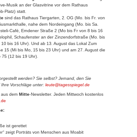
ive-Musik an der Glasvitrine vor dem Rathaus
-Platz) statt.
te
sind das Rathaus Tiergarten, 2. OG (Mo. bis Fr. von
iniusmarkthalle, nahe dem Nordeingang (Mo. bis Sa.
osteli-Café, Emdener Straße 2 (Mo bis Fr von 8 bis 16
elophil, Schaufenster an der Zinzendorfstraße (Mo. bis
a. 10 bis 16 Uhr). Und ab 13. August das Lokal Zum
 15 (Mi bis Mo, 15 bis 23 Uhr) und am 27. August die
 75 (12 bis 19 Uhr).
vorgestellt werden? Sie selbst? Jemand, den Sie
 Ihre Vorschläge unter:
leute@tagesspiegel.de
 aus dem
Mitte
-Newsletter. Jeden Mittwoch kostenlos
.de
e:
ße ist gerettet
ter“ zeigt Porträts von Menschen aus Moabit