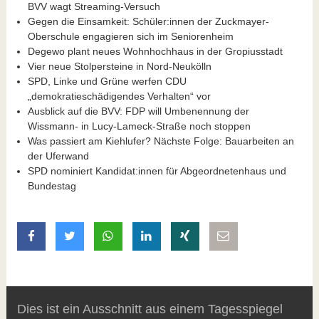
BVV wagt Streaming-Versuch
Gegen die Einsamkeit: Schüler:innen der Zuckmayer-
Oberschule engagieren sich im Seniorenheim
Degewo plant neues Wohnhochhaus in der Gropiusstadt
Vier neue Stolpersteine in Nord-Neukölln
SPD, Linke und Grüne werfen CDU
„demokratieschädigendes Verhalten“ vor
Ausblick auf die BVV: FDP will Umbenennung der
Wissmann- in Lucy-Lameck-Straße noch stoppen
Was passiert am Kiehlufer? Nächste Folge: Bauarbeiten an
der Uferwand
SPD nominiert Kandidat:innen für Abgeordnetenhaus und
Bundestag
auf Facebook teilen
auf Twitter teilen
mit Whatsapp teilen
auf LinkedIn teilen
auf Xing teilen
per E-Mail teilen
Dies ist ein Ausschnitt aus einem Tagesspiegel