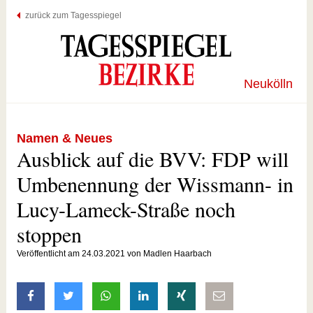
zurück zum Tagesspiegel
Neukölln
Namen & Neues
Ausblick auf die BVV: FDP will
Umbenennung der Wissmann- in
Lucy-Lameck-Straße noch
stoppen
Veröffentlicht am 24.03.2021 von Madlen Haarbach
auf Facebook teilen
auf Twitter teilen
mit Whatsapp teilen
auf LinkedIn teilen
auf Xing teilen
per E-Mail teilen