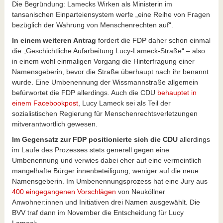
Die Begründung: Lamecks Wirken als Ministerin im
tansanischen Einparteiensystem werfe „eine Reihe von Fragen
bezüglich der Wahrung von Menschenrechten auf“.
In einem weiteren Antrag
fordert die FDP daher schon einmal
die „Geschichtliche Aufarbeitung Lucy-Lameck-Straße“ – also
in einem wohl einmaligen Vorgang die Hinterfragung einer
Namensgeberin, bevor die Straße überhaupt nach ihr benannt
wurde. Eine Umbenennung der Wissmannstraße allgemein
befürwortet die FDP allerdings. Auch die CDU
behauptet in
einem Facebookpost
, Lucy Lameck sei als Teil der
sozialistischen Regierung für Menschenrechtsverletzungen
mitverantwortlich gewesen.
Im Gegensatz zur FDP positionierte sich die CDU
allerdings
im Laufe des Prozesses stets generell gegen eine
Umbenennung und verwies dabei eher auf eine vermeintlich
mangelhafte Bürger:innenbeteiligung, weniger auf die neue
Namensgeberin. Im Umbenennungsprozess hat eine Jury aus
400 eingegangenen Vorschlägen
von Neuköllner
Anwohner:innen und Initiativen drei Namen ausgewählt. Die
BVV traf dann im November die Entscheidung für Lucy
Lameck.