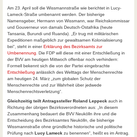
Am 23. April soll die Wissmannstraße wie berichtet in Lucy-
Lameck-Straße umbenannt werden. Der bisherige
Namensgeber, Hermann von Wissmann, war Reichskommissar
und Gouverneur von damals Deutsch-Ostafrika (heute
Tansania, Burundi und Ruanda). „Er trug mit militärischen
Expeditionen maßgeblich zur gewaltsamen Kolonialisierung
bei“, steht in einer
Erklärung des Bezirksamts zur
Umbenennung
. Die FDP will diese mit einer Entschließung in
der BVV am heutigen Mittwoch offenbar noch verhindern:
Formell bekennt sich die von der Partei eingebrachte
Entschließung
anlässlich des Welttags der Menschenrechte
am heutigen 24. März „zum globalen Schutz der
Menschenrechte und zur Wahrheit über jedwede
Menschenrechtsverletzung“.
Gleichzeitig teilt Antragssteller Roland Leppeck
auch in
Richtung der übrigen Bezirksverordneten aus: „In diesem
Zusammenhang bedauert die BVV Neukölln ihre und die
Entscheidung des Bezirksamtes Neukölln, die bisherige
Wissmannstraße ohne gründliche historische und politische
Prüfung nach
Lucy Lameck
zu benennen“, heißt es im Antrag.