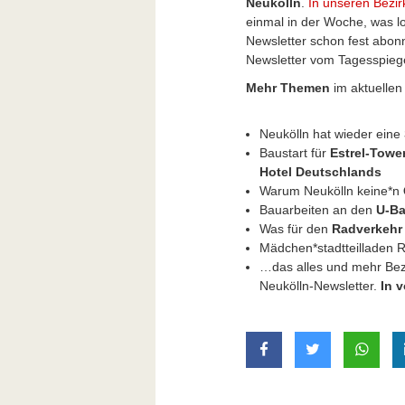
Neukölln
.
In unseren Bezir
einmal in der Woche, was lo
Newsletter schon fest abon
Newsletter vom Tagesspiege
Mehr Themen
im aktuellen
Neukölln hat wieder eine
Baustart für
Estrel-Towe
Hotel Deutschlands
Warum Neukölln keine*n
Bauarbeiten an den
U-B
Was für den
Radverkehr
Mädchen*stadtteilladen 
…das alles und mehr Bezi
Neukölln-Newsletter.
In 
auf Facebook teilen
auf Twitter t
mit W