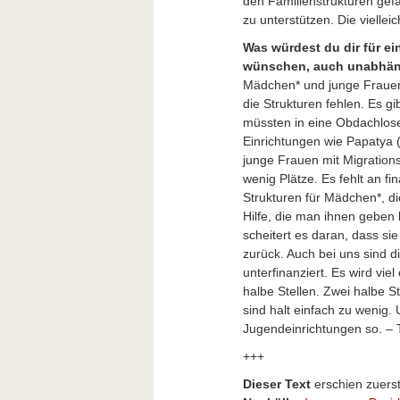
den Familienstrukturen gef
zu unterstützen. Die vielle
Was würdest du dir für e
wünschen, auch unabhäng
Mädchen* und junge Frauen
die Strukturen fehlen. Es gi
müssten in eine Obdachlosen
Einrichtungen wie Papatya 
junge Frauen mit Migration
wenig Plätze. Es fehlt an f
Strukturen für Mädchen*, di
Hilfe, die man ihnen geben
scheitert es daran, dass s
zurück. Auch bei uns sind d
unterfinanziert. Es wird vie
halbe Stellen. Zwei halbe S
sind halt einfach zu wenig.
Jugendeinrichtungen so. – 
+++
Dieser Text
erschien zuerst