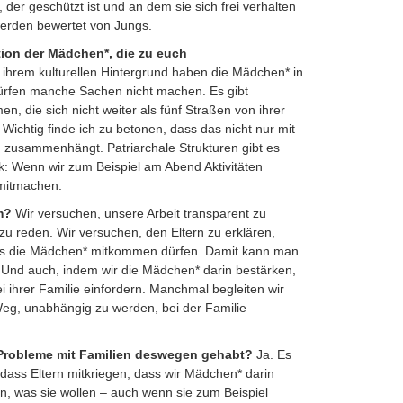
 der geschützt ist und an dem sie sich frei verhalten
werden bewertet von Jungs.
ation der Mädchen*, die zu euch
ihrem kulturellen Hintergrund haben die Mädchen* in
dürfen manche Sachen nicht machen. Es gibt
, die sich nicht weiter als fünf Straßen von ihrer
ichtig finde ich zu betonen, dass das nicht nur mit
 zusammenhängt. Patriarchale Strukturen gibt es
k: Wenn wir zum Beispiel am Abend Aktivitäten
 mitmachen.
um?
Wir versuchen, unsere Arbeit transparent zu
u reden. Wir versuchen, den Eltern zu erklären,
ss die Mädchen* mitkommen dürfen. Damit kann man
n. Und auch, indem wir die Mädchen* darin bestärken,
ei ihrer Familie einfordern. Manchmal begleiten wir
eg, unabhängig zu werden, bei der Familie
 Probleme mit Familien deswegen gehabt?
Ja. Es
, dass Eltern mitkriegen, dass wir Mädchen* darin
n, was sie wollen – auch wenn sie zum Beispiel