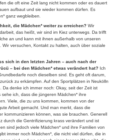
en die oft eine Zeit lang nicht kommen oder es dauert
rauen aufbaut und sie wieder kommen dürfen. Es
en* ganz wegbleiben.
hkeit, die Mädchen* weiter zu erreichen?
Wir
beit, das heißt, wir sind im Kiez unterwegs. Da trifft
che an und kann mit ihnen außerhalb von unseren
ir versuchen, Kontakt zu halten, auch über soziale
s sich in den letzten Jahren – auch nach der
ücü – bei den Mädchen* etwas verändert hat?
Ich
Grundbedarfe noch dieselben sind. Es geht oft darum,
 zurück zu erkämpfen. Auf den Sportplätzen in Neukölln
. Da denke ich immer noch: Okay, seit der Zeit ist
ts sehe ich, dass die jüngeren Mädchen* ihre
ern. Viele, die zu uns kommen, kommen von der
g gute Arbeit gemacht. Und man merkt, dass die
er kommunizieren können, was sie brauchen. Generell
iez durch die Gentrifizierung krass verändert und ist
n sind jedoch viele Mädchen* und ihre Familien von
ibt immer noch Mädchen*, die nicht viel dürfen, die in