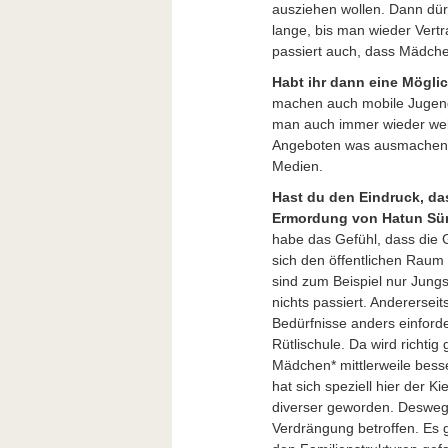
ausziehen wollen. Dann dürf
lange, bis man wieder Vert
passiert auch, dass Mädch
Habt ihr dann eine Möglic
machen auch mobile Jugendar
man auch immer wieder wel
Angeboten was ausmachen. W
Medien.
Hast du den Eindruck, das
Ermordung von Hatun Sür
habe das Gefühl, dass die 
sich den öffentlichen Raum
sind zum Beispiel nur Jungs
nichts passiert. Anderersei
Bedürfnisse anders einford
Rütlischule. Da wird richti
Mädchen* mittlerweile bess
hat sich speziell hier der K
diverser geworden. Deswege
Verdrängung betroffen. Es g