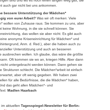
angen sind und wo es noch einen langen Weg gibt, die
icht auch gar nicht bei uns ankommen.
ine bessere Unterstützung der Mädchen*
ig von eurer Arbeit?
Was wir oft merken: Viele
* wollen von Zuhause raus. Sie kommen zu uns, aber
bt keine Wohnung, in die sie schnell können. Sie
einrichtung, das wollen sie aber nicht. Es gibt auch
(eine anonyme Kriseneinrichtung für Mädchen* und
shintergrund, Anm. d. Red.), aber die haben auch zu
inanzieller Unterstützung und auch an besseren
e ausbrechen wollen. Ich glaube, das wäre die größte
 kann. Oft kommen sie wo an, kriegen Hilfe. Aber dann
ie nicht untergebracht werden können. Dann gehen sie
ie Strukturen schlecht. Die Mädchen*arbeit ist einfach
l erwartet, aber oft wenig gegeben. Wir haben zwei
tellen für alle Bedürfnisse, die die Mädchen* haben,
 Und das geht allen Mädchen*- und
Text:
Madlen Haarbach
 im aktuellen
Tagesspiegel-Newsletter für Berlin-