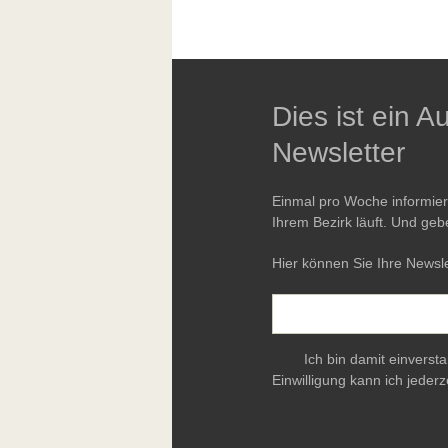
Dies ist ein 
Newsletter
Einmal pro Woche informie
Ihrem Bezirk läuft. Und geb
Hier können Sie Ihre Newsle
Ich bin damit einverst
Einwilligung kann ich jederz