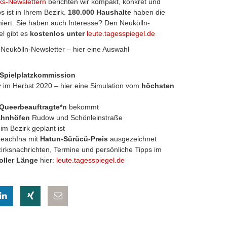
ks-Newslettern
berichten wir kompakt, konkret und
s ist in Ihrem Bezirk.
180.000 Haushalte
haben die
niert. Sie haben auch Interesse? Den Neukölln-
l gibt es
kostenlos unter
leute.tagesspiegel.de
 Neukölln-Newsletter – hier eine Auswahl
Spielplatzkommission
r
im Herbst 2020 – hier eine Simulation vom
höchsten
Queerbeauftragte*n
bekommt
ahnhöfen
Rudow und Schönleinstraße
im Bezirk geplant ist
ReachIna mit
Hatun-Sürücü-Preis
ausgezeichnet
rksnachrichten, Termine und persönliche Tipps im
voller Länge
hier:
leute.tagesspiegel.de
eilen
hatsapp teilen
auf LinkedIn teilen
auf Xing teilen
per E-Mail teilen