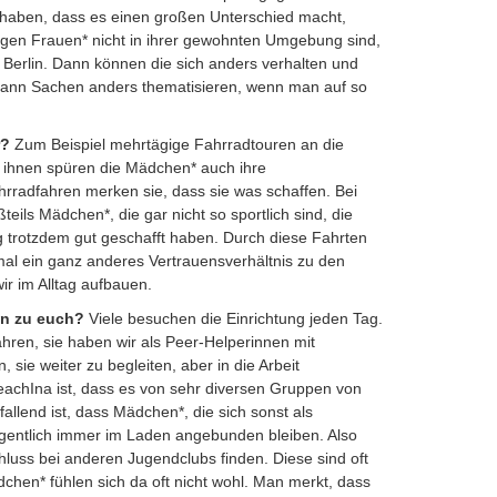
 haben, dass es einen großen Unterschied macht,
gen Frauen* nicht in ihrer gewohnten Umgebung sind,
Berlin. Dann können die sich anders verhalten und
n kann Sachen anders thematisieren, wenn man auf so
r?
Zum Beispiel mehrtägige Fahrradtouren an die
 ihnen spüren die Mädchen* auch ihre
hrradfahren merken sie, dass sie was schaffen. Bei
eils Mädchen*, die gar nicht so sportlich sind, die
 trotzdem gut geschafft haben. Durch diese Fahrten
mal ein ganz anderes Vertrauensverhältnis zu den
r im Alltag aufbauen.
n zu euch?
Viele besuchen die Einrichtung jeden Tag.
hren, sie haben wir als Peer-Helperinnen mit
sie weiter zu begleiten, aber in die Arbeit
eachIna ist, dass es von sehr diversen Gruppen von
allend ist, dass Mädchen*, die sich sonst als
igentlich immer im Laden angebunden bleiben. Also
luss bei anderen Jugendclubs finden. Diese sind oft
chen* fühlen sich da oft nicht wohl. Man merkt, dass