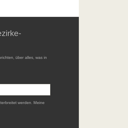
zirke-
chten, über alles, was in
terbreitet werden. Meine