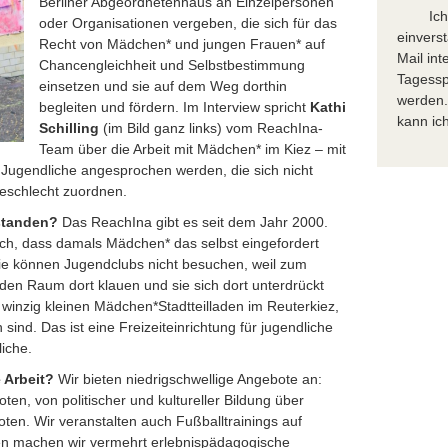
Berliner Abgeordnetenhaus an Einzelpersonen
Ic
oder Organisationen vergeben, die sich für das
einvers
Recht von Mädchen* und jungen Frauen* auf
Mail in
Chancengleichheit und Selbstbestimmung
Tagessp
einsetzen und sie auf dem Weg dorthin
werden.
begleiten und fördern. Im Interview spricht
Kathi
kann ich
Schilling
(im Bild ganz links) vom ReachIna-
Team über die Arbeit mit Mädchen* im Kiez – mit
Jugendliche angesprochen werden, die sich nicht
eschlecht zuordnen.
tstanden?
Das ReachIna gibt es seit dem Jahr 2000.
lich, dass damals Mädchen* das selbst eingefordert
ie können Jugendclubs nicht besuchen, weil zum
 den Raum dort klauen und sie sich dort unterdrückt
 winzig kleinen Mädchen*Stadtteilladen im Reuterkiez,
ind. Das ist eine Freizeiteinrichtung für jugendliche
iche.
 Arbeit?
Wir bieten niedrigschwellige Angebote an:
ten, von politischer und kultureller Bildung über
oten. Wir veranstalten auch Fußballtrainings auf
ren machen wir vermehrt erlebnispädagogische