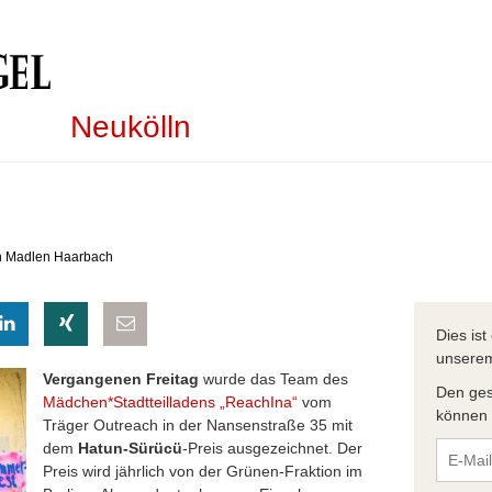
Neukölln
on Madlen Haarbach
eilen
hatsapp teilen
auf LinkedIn teilen
auf Xing teilen
per E-Mail teilen
Dies is
unser
Vergangenen Freitag
wurde das Team des
Den ges
Mädchen*Stadtteilladens „ReachIna“
vom
können S
Träger Outreach in der Nansenstraße 35 mit
dem
Hatun-Sürücü
-Preis ausgezeichnet. Der
Preis wird jährlich von der Grünen-Fraktion im