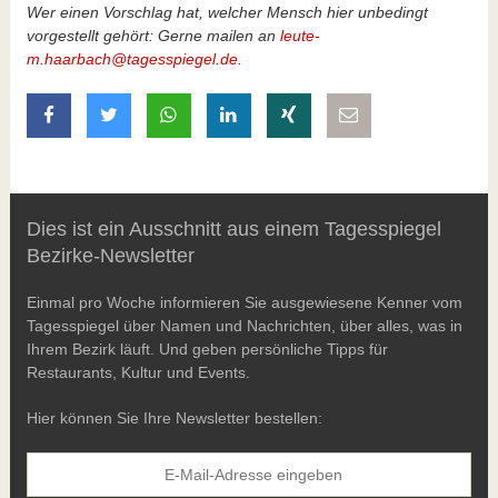
Wer einen Vorschlag hat, welcher Mensch hier unbedingt
vorgestellt gehört: Gerne mailen an
leute-
m.haarbach@tagesspiegel.de
.
auf Facebook teilen
auf Twitter teilen
mit Whatsapp teilen
auf LinkedIn teilen
auf Xing teilen
per E-Mail teilen
Dies ist ein Ausschnitt aus einem Tagesspiegel
Bezirke-Newsletter
Einmal pro Woche informieren Sie ausgewiesene Kenner vom
Tagesspiegel über Namen und Nachrichten, über alles, was in
Ihrem Bezirk läuft. Und geben persönliche Tipps für
Restaurants, Kultur und Events.
Hier können Sie Ihre Newsletter bestellen: