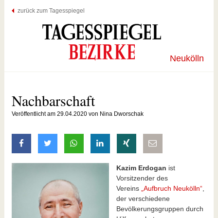
zurück zum Tagesspiegel
Neukölln
Nachbarschaft
Veröffentlicht am 29.04.2020 von Nina Dworschak
auf Facebook teilen
auf Twitter teilen
mit Whatsapp teilen
auf LinkedIn teilen
auf Xing teilen
per E-Mail teilen
Kazim Erdogan
ist
Vorsitzender des
Vereins
„Aufbruch Neukölln“
,
der verschiedene
Bevölkerungsgruppen durch