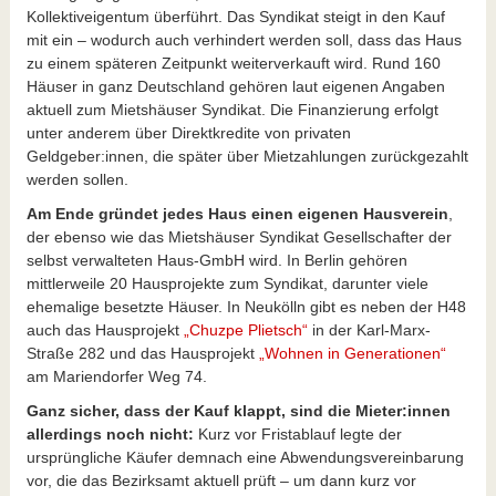
Kollektiveigentum überführt. Das Syndikat steigt in den Kauf
mit ein – wodurch auch verhindert werden soll, dass das Haus
zu einem späteren Zeitpunkt weiterverkauft wird. Rund 160
Häuser in ganz Deutschland gehören laut eigenen Angaben
aktuell zum Mietshäuser Syndikat. Die Finanzierung erfolgt
unter anderem über Direktkredite von privaten
Geldgeber:innen, die später über Mietzahlungen zurückgezahlt
werden sollen.
Am Ende gründet jedes Haus einen eigenen Hausverein
,
der ebenso wie das Mietshäuser Syndikat Gesellschafter der
selbst verwalteten Haus-GmbH wird. In Berlin gehören
mittlerweile 20 Hausprojekte zum Syndikat, darunter viele
ehemalige besetzte Häuser. In Neukölln gibt es neben der H48
auch das Hausprojekt
„Chuzpe Plietsch“
in der Karl-Marx-
Straße 282 und das Hausprojekt
„Wohnen in Generationen“
am Mariendorfer Weg 74.
Ganz sicher, dass der Kauf klappt, sind die Mieter:innen
allerdings noch nicht:
Kurz vor Fristablauf legte der
ursprüngliche Käufer demnach eine Abwendungsvereinbarung
vor, die das Bezirksamt aktuell prüft – um dann kurz vor