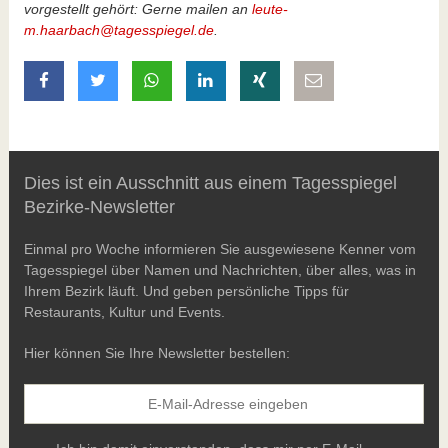
vorgestellt gehört: Gerne mailen an
leute-
m.haarbach@tagesspiegel.de
.
auf Facebook teilen
auf Twitter teilen
mit Whatsapp teilen
auf LinkedIn teilen
auf Xing teilen
per E-Mail teilen
Dies ist ein Ausschnitt aus einem Tagesspiegel
Bezirke-Newsletter
Einmal pro Woche informieren Sie ausgewiesene Kenner vom
Tagesspiegel über Namen und Nachrichten, über alles, was in
Ihrem Bezirk läuft. Und geben persönliche Tipps für
Restaurants, Kultur und Events.
Hier können Sie Ihre Newsletter bestellen: