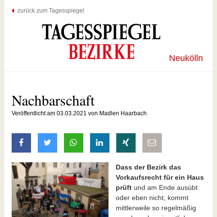
zurück zum Tagesspiegel
Neukölln
Nachbarschaft
Veröffentlicht am 03.03.2021 von Madlen Haarbach
auf Facebook teilen
auf Twitter teilen
mit Whatsapp teilen
auf LinkedIn teilen
auf Xing teilen
per E-Mail teilen
Dass der Bezirk das
Vorkaufsrecht für ein Haus
prüft
und am Ende ausübt
oder eben nicht, kommt
mittlerweile so regelmäßig