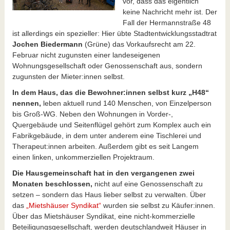
vor, dass das eigentlich
keine Nachricht mehr ist. Der
Fall der Hermannstraße 48
ist allerdings ein spezieller: Hier übte Stadtentwicklungsstadtrat
Jochen Biedermann
(Grüne) das Vorkaufsrecht am 22.
Februar nicht zugunsten einer landeseigenen
Wohnungsgesellschaft oder Genossenschaft aus, sondern
zugunsten der Mieter:innen selbst.
In dem Haus, das die Bewohner:innen selbst kurz „H48“
nennen,
leben aktuell rund 140 Menschen, von Einzelperson
bis Groß-WG. Neben den Wohnungen in Vorder-,
Quergebäude und Seitenflügel gehört zum Komplex auch ein
Fabrikgebäude, in dem unter anderem eine Tischlerei und
Therapeut:innen arbeiten. Außerdem gibt es seit Langem
einen linken, unkommerziellen Projektraum.
Die Hausgemeinschaft hat in den vergangenen zwei
Monaten beschlossen,
nicht auf eine Genossenschaft zu
setzen – sondern das Haus lieber selbst zu verwalten. Über
das
„Mietshäuser Syndikat“
wurden sie selbst zu Käufer:innen.
Über das Mietshäuser Syndikat, eine nicht-kommerzielle
Beteiligungsgesellschaft, werden deutschlandweit Häuser in