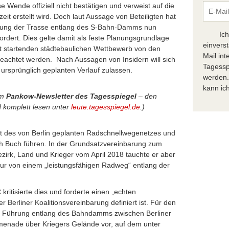
e Wende offiziell nicht bestätigen und verweist auf die
eit erstellt wird. Doch laut Aussage von Beteiligten hat
ierung der Trasse entlang des S-Bahn-Damms nun
Ic
efordert. Dies gelte damit als feste Planungsgrundlage
einvers
startenden städtebaulichen Wettbewerb von den
Mail in
beachtet werden. Nach Aussagen von Insidern will sich
Tagessp
ursprünglich geplanten Verlauf zulassen.
werden.
kann ich
em
Pankow-Newsletter des Tagesspiegel
– den
 komplett lesen unter
leute.tagesspiegel.de
.)
st des von Berlin geplanten Radschnellwegenetzes und
h Buch führen. In der Grundsatzvereinbarung zum
zirk, Land und Krieger vom April 2018 tauchte er aber
nur von einem „leistungsfähigen Radweg“ entlang der
C
kritisierte dies und forderte einen „echten
r Berliner Koalitionsvereinbarung definiert ist. Für den
ine Führung entlang des Bahndamms zwischen Berliner
menade über Kriegers Gelände vor, auf dem unter