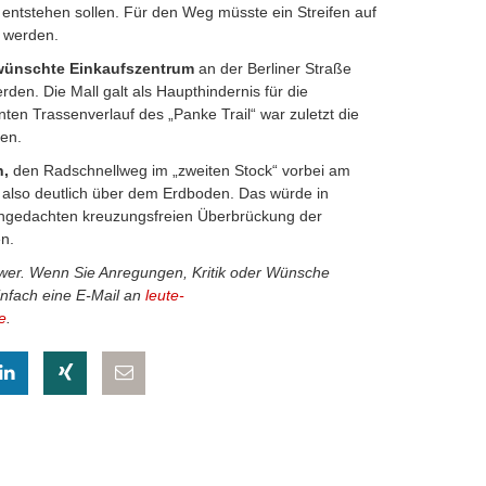
tstehen sollen. Für den Weg müsste ein Streifen auf
 werden.
wünschte Einkaufszentrum
an der Berliner Straße
en. Die Mall galt als Haupthindernis für die
ten Trassenverlauf des „Panke Trail“ war zuletzt die
en.
n,
den Radschnellweg im „zweiten Stock“ vorbei am
 also deutlich über dem Erdboden. Das würde in
angedachten kreuzungsfreien Überbrückung der
n.
ower. Wenn Sie Anregungen, Kritik oder Wünsche
infach eine E-Mail an
leute-
e
.
eilen
hatsapp teilen
auf LinkedIn teilen
auf Xing teilen
per E-Mail teilen