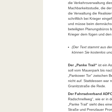
die Verkehrsverwaltung dies
Machbarkeitsstudie, die derz
die Verwaltung die Realis
schriftlich bei Krieger eing
und müsse beim demnächst 
beteiligten Planungsbüros 
Krieger dem fügen und den 
(Der Text stammt aus d
können Sie kostenlos und
Der „Panke Trail“
ist ein A
soll vom Mauerpark bis nac
„Pankower Tor“ zwischen Be
nicht auf. Stattdessen war 
Granitzstraße die Rede.
Der Fahrradverband ADF
Radschnellweg“, wie er in de
„Panke Trail“ sieht dies e
Straße und Prenzlauer Pro