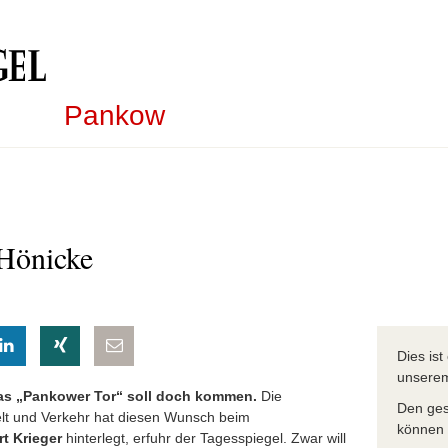
Pankow
 Hönicke
eilen
hatsapp teilen
auf LinkedIn teilen
auf Xing teilen
per E-Mail teilen
Dies is
unser
das „Pankower Tor“ soll doch kommen.
Die
Den ges
lt und Verkehr hat diesen Wunsch beim
können S
rt Krieger
hinterlegt, erfuhr der Tagesspiegel. Zwar will