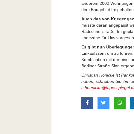
anderem 2000 Wohnungen en
dem Baugebiet freigehalten
Auch das von Krieger ge
müsste daran angepasst werd
Radschnellstraße. Im geplan
Ladezone für Lkw vorgeseh
Es gibt nun Überlegunge
Einkaufszentrum zu führen,
Kombination mit der einst 
Berliner Straße Sinn ergebe
Christian Hönicke ist Pank
haben, schreiben Sie ihm e
c.hoenicke@tagesspiegel.d
auf Facebook teilen
auf Twitter t
mit W