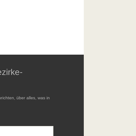
zirke-
chten, über alles, was in