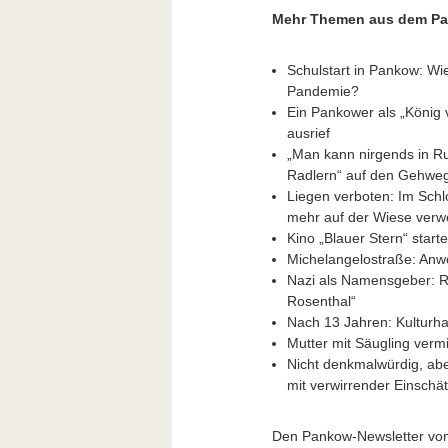
Mehr Themen aus dem Pa
Schulstart in Pankow: Wi
Pandemie?
Ein Pankower als „König 
ausrief
„Man kann nirgends in R
Radlern“ auf den Gehwe
Liegen verboten: Im Schl
mehr auf der Wiese verw
Kino „Blauer Stern“ star
Michelangelostraße: Anwo
Nazi als Namensgeber: R
Rosenthal“
Nach 13 Jahren: Kulturha
Mutter mit Säugling vermi
Nicht denkmalwürdig, ab
mit verwirrender Einsch
Den Pankow-Newsletter vom