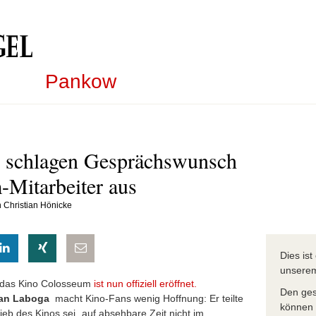
Pankow
 schlagen Gesprächswunsch
-Mitarbeiter aus
n Christian Hönicke
eilen
hatsapp teilen
auf LinkedIn teilen
auf Xing teilen
per E-Mail teilen
Dies is
unser
r das Kino Colosseum
ist nun offiziell eröffnet.
Den ges
an Laboga
macht Kino-Fans wenig Hoffnung: Er teilte
können S
ieb des Kinos sei „auf absehbare Zeit nicht im