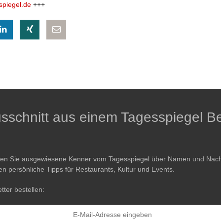
spiegel.de
+++
eilen
hatsapp teilen
auf LinkedIn teilen
auf Xing teilen
per E-Mail teilen
Ausschnitt aus einem Tagesspiegel Be
ren Sie ausgewiesene Kenner vom Tagesspiegel über Namen und Nachri
en persönliche Tipps für Restaurants, Kultur und Events.
tter bestellen: