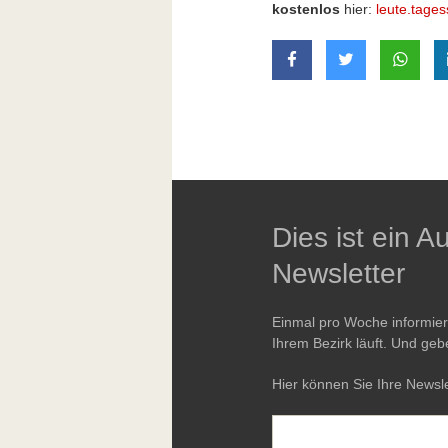
kostenlos
hier:
leute.tages
auf Facebook teilen
auf Twitter t
mit W
Dies ist ein 
Newsletter
Einmal pro Woche informie
Ihrem Bezirk läuft. Und geb
Hier können Sie Ihre Newsle