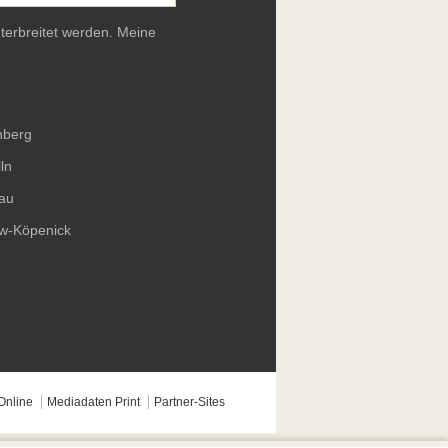
terbreitet werden. Meine
nberg
ln
au
ow-Köpenick
Online
Mediadaten Print
Partner-Sites