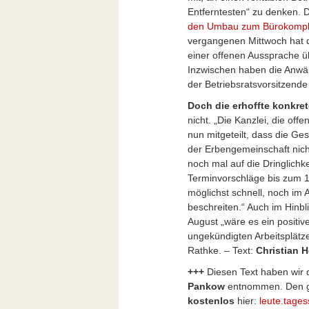
Entferntesten“ zu denken. 
den Umbau zum Bürokomp
vergangenen Mittwoch hat d
einer offenen Aussprache ü
Inzwischen haben die Anwäl
der Betriebsratsvorsitzende
Doch die erhoffte konkr
nicht. „Die Kanzlei, die offe
nun mitgeteilt, dass die Ge
der Erbengemeinschaft nich
noch mal auf die Dringlich
Terminvorschläge bis zum 1
möglichst schnell, noch im
beschreiten.“ Auch im Hinb
August „wäre es ein positive
ungekündigten Arbeitsplätz
Rathke. – Text:
Christian 
+++
Diesen Text haben wi
Pankow
entnommen. Den g
kostenlos
hier:
leute.tages