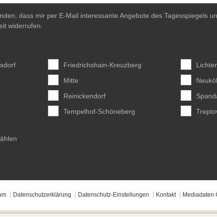
anden, dass mir per E-Mail interessante Angebote des Tagesspiegels un
eit widerrufen.
sdorf
Friedrichshain-Kreuzberg
Lichte
Mitte
Neuköl
Reinickendorf
Spand
Tempelhof-Schöneberg
Trept
wählen
um
Datenschutzerklärung
Datenschutz-Einstellungen
Kontakt
Mediadaten 