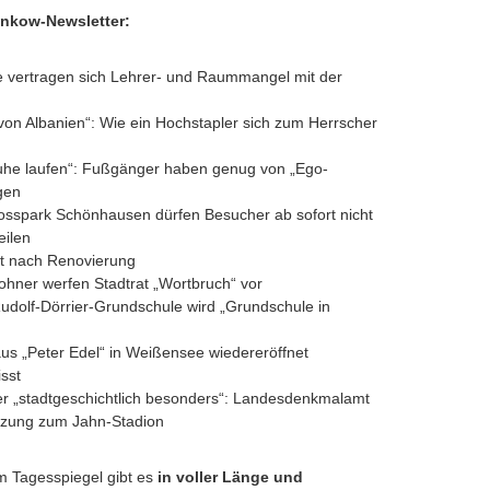
nkow-Newsletter:
e vertragen sich Lehrer- und Raummangel mit der
von Albanien“: Wie ein Hochstapler sich zum Herrscher
uhe laufen“: Fußgänger haben genug von „Ego-
gen
osspark Schönhausen dürfen Besucher ab sofort nicht
eilen
tet nach Renovierung
hner werfen Stadtrat „Wortbruch“ vor
udolf-Dörrier-Grundschule wird „Grundschule in
us „Peter Edel“ in Weißensee wiedereröffnet
sst
er „stadtgeschichtlich besonders“: Landesdenkmalamt
ätzung zum Jahn-Stadion
 Tagesspiegel gibt es
in voller Länge und