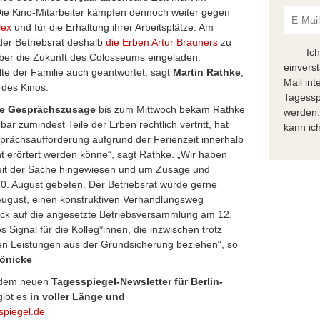
Die Kino-Mitarbeiter kämpfen dennoch weiter gegen
lex
und für die Erhaltung ihrer Arbeitsplätze. Am
er Betriebsrat deshalb
die Erben Artur Brauners
zu
Ic
ber die Zukunft des Colosseums eingeladen.
einvers
te der Familie auch geantwortet, sagt
Martin Rathke
,
Mail in
 des Kinos.
Tagessp
ete Gesprächszusage
bis zum Mittwoch bekam Rathke
werden.
nbar zumindest Teile der Erben rechtlich vertritt, hat
kann ich
sprächsaufforderung aufgrund der Ferienzeit innerhalb
t erörtert werden könne“, sagt Rathke. „Wir haben
keit der Sache hingewiesen und um Zusage und
0. August gebeten. Der Betriebsrat würde gerne
 August, einen konstruktiven Verhandlungsweg
lick auf die angesetzte Betriebsversammlung am 12.
s Signal für die Kolleg*innen, die inzwischen trotz
en Leistungen aus der Grundsicherung beziehen“, so
Hönicke
r dem neuen
Tagesspiegel-Newsletter für Berlin-
ibt es
in voller Länge und
spiegel.de