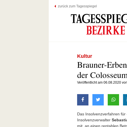
zurück zum Tagesspiegel
Kultur
Brauner-Erben
der Colosseum
Veröffentlicht am 06.08.2020 vo
auf Facebook teilen
auf Twitter t
mit W
Das Insolvenzverfahren fü
Insolvenzverwalter
Sebasti
mit, an einen rentablen Betr