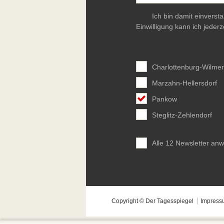
Ich bin damit einverst
Einwilligung kann ich jederz
Charlottenburg-Wilmer
Marzahn-Hellersdorf
Pankow
Steglitz-Zehlendorf
Alle 12 Newsletter an
Copyright © Der Tagesspiegel
Impress