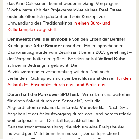
das Kino Colosseum kommt wieder in Gang. Vergangene
Woche hatte sich der Projektentwickler Values Real Estate
erstmals öffentlich geäußert und sein Konzept zur
Umwandlung des Traditionskinos
in einen Büro- und
Kulturkomplex vorgestellt.
Der Investor will die Immobilie
von den Erben der Berliner
Kinolegende
Artur Brauner
erwerben. Ein entsprechender
Bauvorantrag wurde vom Bezirksamt bereits 2019 genehmigt –
der Vorgang hatte den grünen Bezirksstadtrat
Vollrad Kuhn
schwer in Bedrängnis gebracht. Die
Bezirksverordnetenversammlung will den Deal noch
verhindern. Sich sprach sich per Beschluss stattdessen
für den
Ankauf des Ensembles durch das Land Berlin aus.
Daran hält die Pankower SPD fest.
„Wir setzen uns weiterhin
für einen Ankauf durch den Senat ein“, stellt die
Abgeordnetenhauskandidatin
Linda Vierecke
klar. Nach SPD-
Angaben ist der Ankaufsvorgang durch das Land bereits relativ
weit fortgeschritten. Der Ball liege aktuell bei der
Senatswirtschaftsverwaltung, die sich um eine Freigabe der
notwendigen Mittel bemühen müsse. „Dementsprechend