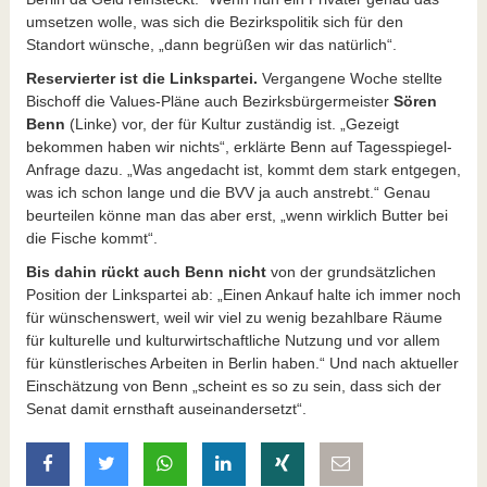
umsetzen wolle, was sich die Bezirkspolitik sich für den
Standort wünsche, „dann begrüßen wir das natürlich“.
Reservierter ist die Linkspartei.
Vergangene Woche stellte
Bischoff die Values-Pläne auch Bezirksbürgermeister
Sören
Benn
(Linke) vor, der für Kultur zuständig ist. „Gezeigt
bekommen haben wir nichts“, erklärte Benn auf Tagesspiegel-
Anfrage dazu. „Was angedacht ist, kommt dem stark entgegen,
was ich schon lange und die BVV ja auch anstrebt.“ Genau
beurteilen könne man das aber erst, „wenn wirklich Butter bei
die Fische kommt“.
Bis dahin rückt auch Benn
nicht
von der grundsätzlichen
Position der Linkspartei ab: „Einen Ankauf halte ich immer noch
für wünschenswert, weil wir viel zu wenig bezahlbare Räume
für kulturelle und kulturwirtschaftliche Nutzung und vor allem
für künstlerisches Arbeiten in Berlin haben.“ Und nach aktueller
Einschätzung von Benn „scheint es so zu sein, dass sich der
Senat damit ernsthaft auseinandersetzt“.
auf Facebook teilen
auf Twitter teilen
mit Whatsapp teilen
auf LinkedIn teilen
auf Xing teilen
per E-Mail teilen