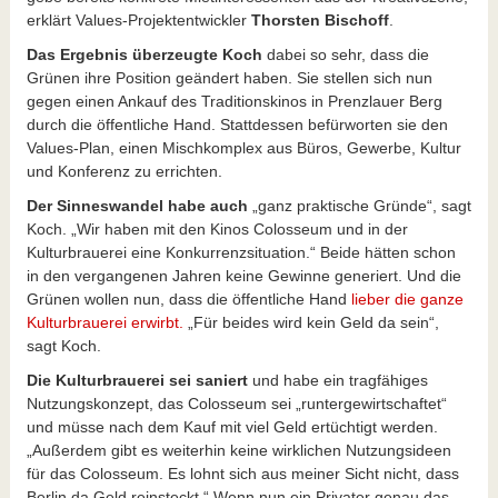
erklärt Values-Projektentwickler
Thorsten Bischoff
.
Das Ergebnis überzeugte Koch
dabei so sehr, dass die
Grünen ihre Position geändert haben. Sie stellen sich nun
gegen einen Ankauf des Traditionskinos in Prenzlauer Berg
durch die öffentliche Hand. Stattdessen befürworten sie den
Values-Plan, einen Mischkomplex aus Büros, Gewerbe, Kultur
und Konferenz zu errichten.
Der Sinneswandel habe auch
„ganz praktische Gründe“, sagt
Koch. „Wir haben mit den Kinos Colosseum und in der
Kulturbrauerei eine Konkurrenzsituation.“ Beide hätten schon
in den vergangenen Jahren keine Gewinne generiert. Und die
Grünen wollen nun, dass die öffentliche Hand
lieber die ganze
Kulturbrauerei erwirbt.
„Für beides wird kein Geld da sein“,
sagt Koch.
Die Kulturbrauerei sei saniert
und habe ein tragfähiges
Nutzungskonzept, das Colosseum sei „runtergewirtschaftet“
und müsse nach dem Kauf mit viel Geld ertüchtigt werden.
„Außerdem gibt es weiterhin keine wirklichen Nutzungsideen
für das Colosseum. Es lohnt sich aus meiner Sicht nicht, dass
Berlin da Geld reinsteckt.“ Wenn nun ein Privater genau das