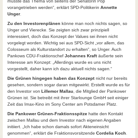
müsste das Thema von seitens der Senatorin Pop
vorangetrieben werden“, erklärt SPD-Politikerin
Annette
Unger
.
Zu den Investorenplänen
könne man noch nichts sagen, so
Unger und Vierecke. Sie zeigten sich zwar prinzipiell
interessiert, doch das Konzept der Values sei ihnen nicht
vorgelegt worden. Wichtig sei aus SPD-Sicht „vor allem, das
Colosseum als Kulturstandort zu erhalten“, so Unger. Auch
Pankows CDU-Fraktionschef
Johannes Kraft
äußerte sein
Interesse am Konzept: „Allerdings wurde es uns nicht
vorgestellt, daher kann ich dazu aktuell nichts sagen.“
Die Grünen hingegen haben das Konzept
nicht nur bereits
gesehen, sondern sogar daran mitgewirkt. Erstellt wurde es für
den Investor von
Lillemor Mallau
, die Mitglied der Pankower
Grünen ist. Sie betreibt mit ihrer Starlounge GmbH seit einiger
Zeit das Imax-Kino im Sony Center am Potsdamer Platz.
Die Pankower Grünen-Fraktionsspitze
hatte den Kontakt
zwischen Mallau und dem Investor nach eigenen Angaben
initiiert. „Ich habe schon damals sofort Akteneinsicht
genommen“, erklärt die Fraktionsvorsitzende
Cordelia Koch
.