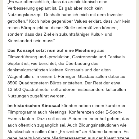
„Es war offensichtlich, dass da architektonisch eine
Verbesserung geplant ist. Es gab aber noch kein
Nutzungskonzept. Deshalb habe ich mich mit dem Investor
getroffen.“ Koch habe gegenüber Values erklärt, dass „wir kein
reines Büroprojekt an dieser Stelle unterstützen können,
sondern dass das Ziel ein zukunftsfähiger Kultur- und
Kinostandort sein muss“.
Das Konzept setzt nun auf eine Mischun
g aus
Filmvorführung und -produktion, Gastronomie und Festivals.
Geplant ist, wie berichtet, die Überbauung des
denkmalgeschützten kleinen Kinosaals und der alten
Wagenhallen. In einem L-Förmigen Glasbau sollen dabei auf
8500 Quadratmetern Büros entstehen. Der Rest der etwa
13.500 Quadratmeter soll anderen, insbesondere kulturellen
Nutzungen zugeführt werden.
Im historischen Kinosaal
könnten neben einem kuratierten
Filmprogramm auch Meetings, Konferenzen oder E-Sport-
Events laufen. Dazu soll es ein Atrium im Innenhof geben, das
auch öffentlich zugänglich sei. Auch Bildungsinstitutionen wie
Musikschulen sollen über „Freizeiten“ an Räume kommen. Es
gebe bereits konkrete Mietinteressenten aus der Kreativszene,