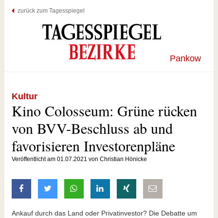
zurück zum Tagesspiegel
Pankow
Kultur
Kino Colosseum: Grüne rücken
von BVV-Beschluss ab und
favorisieren Investorenpläne
Veröffentlicht am 01.07.2021 von Christian Hönicke
auf Facebook teilen
auf Twitter teilen
mit Whatsapp teilen
auf LinkedIn teilen
auf Xing teilen
per E-Mail teilen
Ankauf durch das Land oder Privatinvestor? Die Debatte um