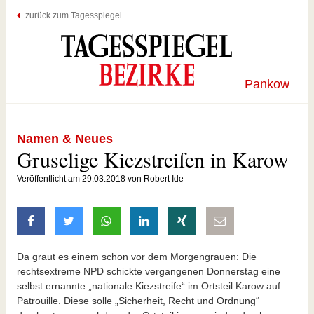
zurück zum Tagesspiegel
Pankow
Namen & Neues
Gruselige Kiezstreifen in Karow
Veröffentlicht am 29.03.2018 von Robert Ide
auf Facebook teilen
auf Twitter teilen
mit Whatsapp teilen
auf LinkedIn teilen
auf Xing teilen
per E-Mail teilen
Da graut es einem schon vor dem Morgengrauen: Die
rechtsextreme NPD schickte vergangenen Donnerstag eine
selbst ernannte „nationale Kiezstreife“ im Ortsteil Karow auf
Patrouille. Diese solle „Sicherheit, Recht und Ordnung“