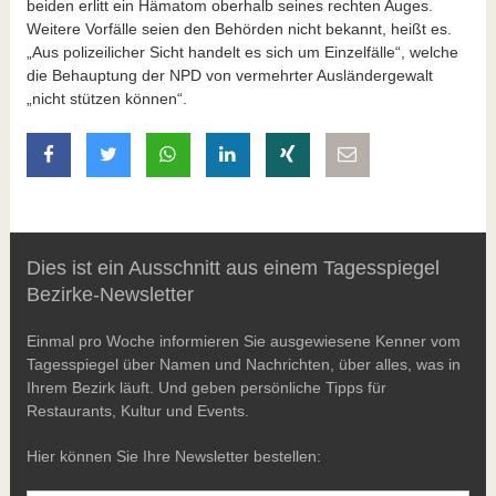
beiden erlitt ein Hämatom oberhalb seines rechten Auges.
Weitere Vorfälle seien den Behörden nicht bekannt, heißt es.
„Aus polizeilicher Sicht handelt es sich um Einzelfälle“, welche
die Behauptung der NPD von vermehrter Ausländergewalt
„nicht stützen können“.
auf Facebook teilen
auf Twitter teilen
mit Whatsapp teilen
auf LinkedIn teilen
auf Xing teilen
per E-Mail teilen
Dies ist ein Ausschnitt aus einem Tagesspiegel
Bezirke-Newsletter
Einmal pro Woche informieren Sie ausgewiesene Kenner vom
Tagesspiegel über Namen und Nachrichten, über alles, was in
Ihrem Bezirk läuft. Und geben persönliche Tipps für
Restaurants, Kultur und Events.
Hier können Sie Ihre Newsletter bestellen: