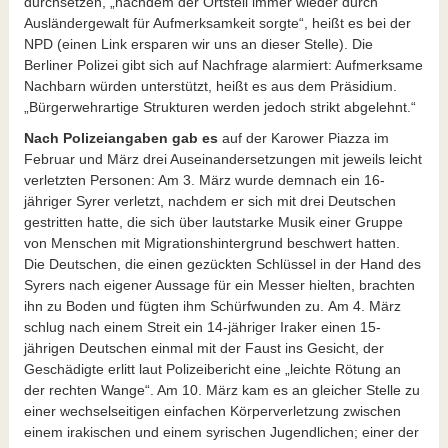
durchsetzen, „nachdem der Ortsteil immer wieder durch
Ausländergewalt für Aufmerksamkeit sorgte“, heißt es bei der
NPD (einen Link ersparen wir uns an dieser Stelle). Die
Berliner Polizei gibt sich auf Nachfrage alarmiert: Aufmerksame
Nachbarn würden unterstützt, heißt es aus dem Präsidium.
„Bürgerwehrartige Strukturen werden jedoch strikt abgelehnt.“
Nach Polizeiangaben gab es
auf der Karower Piazza im
Februar und März drei Auseinandersetzungen mit jeweils leicht
verletzten Personen: Am 3. März wurde demnach ein 16-
jähriger Syrer verletzt, nachdem er sich mit drei Deutschen
gestritten hatte, die sich über lautstarke Musik einer Gruppe
von Menschen mit Migrationshintergrund beschwert hatten.
Die Deutschen, die einen gezückten Schlüssel in der Hand des
Syrers nach eigener Aussage für ein Messer hielten, brachten
ihn zu Boden und fügten ihm Schürfwunden zu. Am 4. März
schlug nach einem Streit ein 14-jähriger Iraker einen 15-
jährigen Deutschen einmal mit der Faust ins Gesicht, der
Geschädigte erlitt laut Polizeibericht eine „leichte Rötung an
der rechten Wange“. Am 10. März kam es an gleicher Stelle zu
einer wechselseitigen einfachen Körperverletzung zwischen
einem irakischen und einem syrischen Jugendlichen; einer der