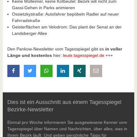
Keine Mülleimer, keine Kotbeutel: Bezirk will nicht zum
Gassi-Gehen in Parks animieren
Ossietzkystraße: Autofahrer bepöbeln Radler auf neuer
Fahrradstraße
Geisterflächen am Velodrom: Das plant der Senat an der
Landsberger Allee
Den Pankow-Newsletter vom Tagesspiegel gibt es
in voller
Länge und kostenlos
hier:
leute.tagesspiegel.de
+++
auf Facebook teilen
auf Twitter teilen
mit Whatsapp teilen
auf LinkedIn teilen
auf Xing teilen
per E-Mail teilen
Dies ist ein Ausschnitt aus einem Tagesspiegel
Bezirke-Newsletter
Einmal pro Woche informieren Sie ausgewiesene Kenner vom
Tagesspiegel über Namen und Nachrichten, über alles, was in
Ihrem Bezirk läuft. Und geben persönliche Tipps für