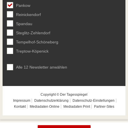
Pankow
Reinickendorf
Spandau
Steglitz-Zehlendorf
Tempelhof-Schöneberg
Treptow-Köpenick
Alle 12 Newsletter anwählen
Copyright © Der Tagesspiegel
Impressum
Datenschutzerklärung
Datenschutz-Einstellungen
Kontakt
Mediadaten Online
Mediadaten Print
Partner-Sites