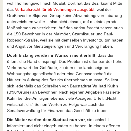
wohl hoffnungsvoll nach Moabit. Dort hat das Bezirksamt Mitte
das
Vorkaufsrecht für 55 Wohnungen ausgeübt
, weil der
Großinvestor Skjerven Group keine Abwendungsvereinbarung
unterzeichnen wollte – also nicht einsah, auf mietsteigernde
Maßnahmen zu verzichten. Auf das Vorkaufsrecht setzen auch
die 150 Bewohner in der Malmöer, Czarnikauer und Paul-
Robeson-Straße, weil sie mit demselben Investor zu tun haben
und Angst vor Mietsteigerungen und Verdrängung haben.
Doch bislang wurde ihr Wunsch nicht erfüllt
, dass die
öffentliche Hand einspringt. Das Problem ist offenbar der hohe
Verkehrswert der Gebäude, zu dem eine landeseigene
Wohnungsbaugesellschaft oder eine Genossenschaft die
Häuser im Auftrag des Bezirks übernehmen müsste. So liest
sich jedenfalls das Schreiben von Baustadtrat
Vollrad Kuhn
(B‘90/Grüne) an Bewohner. Nach eigenen Angaben kassierte
Kuhn bei drei Anfragen ebenso viele Absagen. Urteil: „Nicht
wirtschaftlich.“ Seinen Worten zu Folge war auch der
Senatsverwaltung für Finanzen das Geschäft zu teuer.
Die Mieter werfen dem Stadtrat nun vor
, sie schlecht
informiert und nicht eingebunden zu haben. In einem offenen