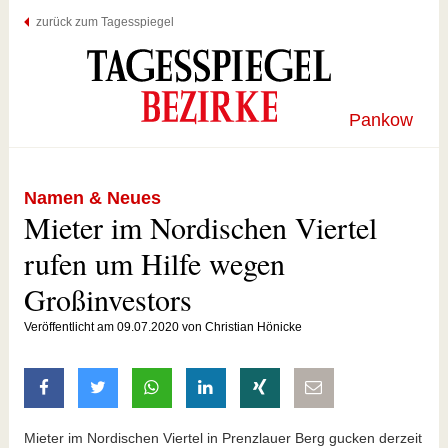
zurück zum Tagesspiegel
Pankow
Namen & Neues
Mieter im Nordischen Viertel
rufen um Hilfe wegen
Großinvestors
Veröffentlicht am 09.07.2020 von Christian Hönicke
auf Facebook teilen
auf Twitter teilen
mit Whatsapp teilen
auf LinkedIn teilen
auf Xing teilen
per E-Mail teilen
Mieter im Nordischen Viertel in Prenzlauer Berg gucken derzeit