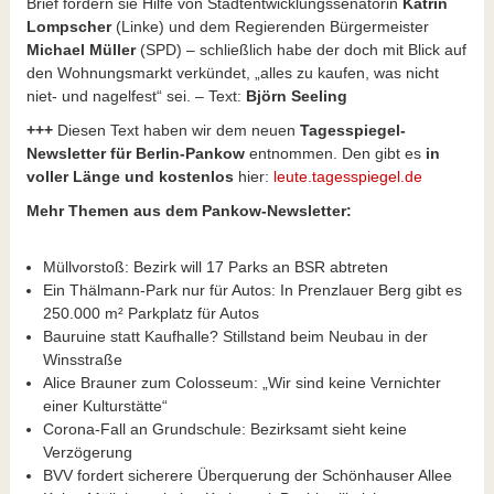
Brief fordern sie Hilfe von Stadtentwicklungssenatorin
Katrin
Lompscher
(Linke) und dem Regierenden Bürgermeister
Michael Müller
(SPD) – schließlich habe der doch mit Blick auf
den Wohnungsmarkt verkündet, „alles zu kaufen, was nicht
niet- und nagelfest“ sei. – Text:
Björn Seeling
+++
Diesen Text haben wir dem neuen
Tagesspiegel-
Newsletter für Berlin-Pankow
entnommen. Den gibt es
in
voller Länge und kostenlos
hier:
leute.tagesspiegel.de
Mehr Themen aus dem Pankow-Newsletter:
Müllvorstoß: Bezirk will 17 Parks an BSR abtreten
Ein Thälmann-Park nur für Autos: In Prenzlauer Berg gibt es
250.000 m² Parkplatz für Autos
Bauruine statt Kaufhalle? Stillstand beim Neubau in der
Winsstraße
Alice Brauner zum Colosseum: „Wir sind keine Vernichter
einer Kulturstätte“
Corona-Fall an Grundschule: Bezirksamt sieht keine
Verzögerung
BVV fordert sicherere Überquerung der Schönhauser Allee