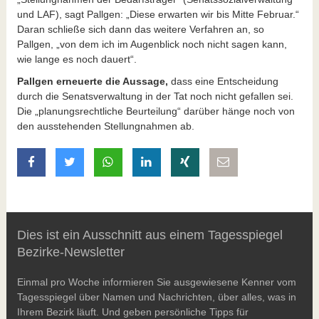
und LAF), sagt Pallgen: „Diese erwarten wir bis Mitte Februar.“
Daran schließe sich dann das weitere Verfahren an, so
Pallgen, „von dem ich im Augenblick noch nicht sagen kann,
wie lange es noch dauert“.
Pallgen erneuerte die Aussage,
dass eine Entscheidung
durch die Senatsverwaltung in der Tat noch nicht gefallen sei.
Die „planungsrechtliche Beurteilung“ darüber hänge noch von
den ausstehenden Stellungnahmen ab.
auf Facebook teilen
auf Twitter teilen
mit Whatsapp teilen
auf LinkedIn teilen
auf Xing teilen
per E-Mail teilen
Dies ist ein Ausschnitt aus einem Tagesspiegel
Bezirke-Newsletter
Einmal pro Woche informieren Sie ausgewiesene Kenner vom
Tagesspiegel über Namen und Nachrichten, über alles, was in
Ihrem Bezirk läuft. Und geben persönliche Tipps für