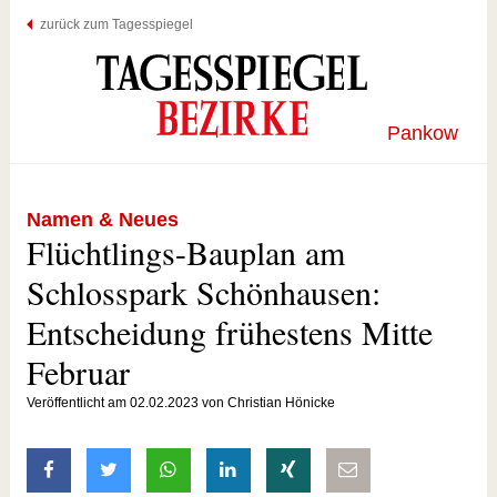
zurück zum Tagesspiegel
Pankow
Namen & Neues
Flüchtlings-Bauplan am
Schlosspark Schönhausen:
Entscheidung frühestens Mitte
Februar
Veröffentlicht am 02.02.2023 von Christian Hönicke
auf Facebook teilen
auf Twitter teilen
mit Whatsapp teilen
auf LinkedIn teilen
auf Xing teilen
per E-Mail teilen