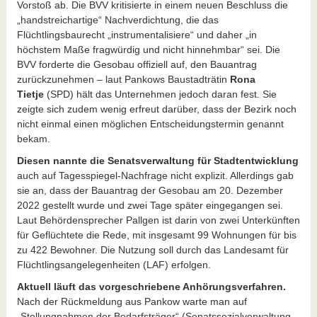
Vorstoß ab. Die BVV kritisierte in einem neuen Beschluss die
„handstreichartige“ Nachverdichtung, die das
Flüchtlingsbaurecht „instrumentalisiere“ und daher „in
höchstem Maße fragwürdig und nicht hinnehmbar“ sei. Die
BVV forderte die Gesobau offiziell auf, den Bauantrag
zurückzunehmen – laut Pankows Baustadträtin
Rona
Tietje
(SPD) hält das Unternehmen jedoch daran fest. Sie
zeigte sich zudem wenig erfreut darüber, dass der Bezirk noch
nicht einmal einen möglichen Entscheidungstermin genannt
bekam.
Diesen nannte die Senatsverwaltung für Stadtentwicklung
auch auf Tagesspiegel-Nachfrage nicht explizit. Allerdings gab
sie an, dass der Bauantrag der Gesobau am 20. Dezember
2022 gestellt wurde und zwei Tage später eingegangen sei.
Laut Behördensprecher Pallgen ist darin von zwei Unterkünften
für Geflüchtete die Rede, mit insgesamt 99 Wohnungen für bis
zu 422 Bewohner. Die Nutzung soll durch das Landesamt für
Flüchtlingsangelegenheiten (LAF) erfolgen.
Aktuell läuft das vorgeschriebene Anhörungsverfahren.
Nach der Rückmeldung aus Pankow warte man auf
„Stellungnahmen der Bedarfsträger“ (Senatssozialverwaltung