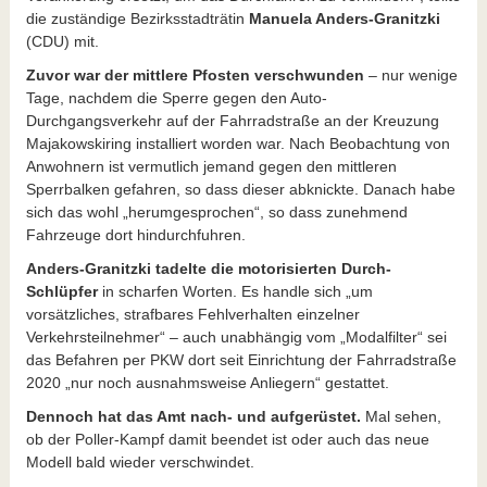
die zuständige Bezirksstadträtin
Manuela Anders-Granitzki
(CDU) mit.
Zuvor war der mittlere Pfosten verschwunden
– nur wenige
Tage, nachdem die Sperre gegen den Auto-
Durchgangsverkehr auf der Fahrradstraße an der Kreuzung
Majakowskiring installiert worden war. Nach Beobachtung von
Anwohnern ist vermutlich jemand gegen den mittleren
Sperrbalken gefahren, so dass dieser abknickte. Danach habe
sich das wohl „herumgesprochen“, so dass zunehmend
Fahrzeuge dort hindurchfuhren.
Anders-Granitzki tadelte die motorisierten Durch-
Schlüpfer
in scharfen Worten. Es handle sich „um
vorsätzliches, strafbares Fehlverhalten einzelner
Verkehrsteilnehmer“ – auch unabhängig vom „Modalfilter“ sei
das Befahren per PKW dort seit Einrichtung der Fahrradstraße
2020 „nur noch ausnahmsweise Anliegern“ gestattet.
Dennoch hat das Amt nach- und aufgerüstet.
Mal sehen,
ob der Poller-Kampf damit beendet ist oder auch das neue
Modell bald wieder verschwindet.