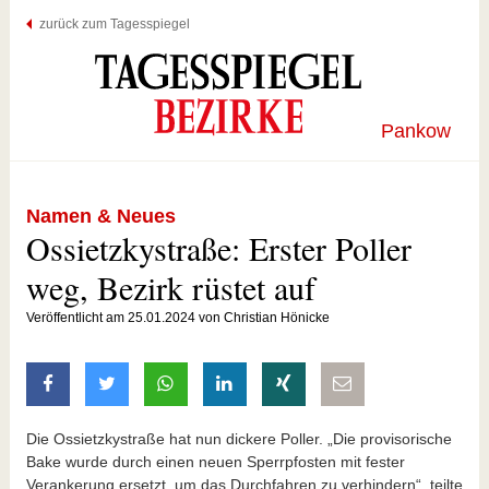
zurück zum Tagesspiegel
Pankow
Namen & Neues
Ossietzkystraße: Erster Poller
weg, Bezirk rüstet auf
Veröffentlicht am 25.01.2024 von Christian Hönicke
auf Facebook teilen
auf Twitter teilen
mit Whatsapp teilen
auf LinkedIn teilen
auf Xing teilen
per E-Mail teilen
Die Ossietzkystraße hat nun dickere Poller. „Die provisorische
Bake wurde durch einen neuen Sperrpfosten mit fester
Verankerung ersetzt, um das Durchfahren zu verhindern“, teilte