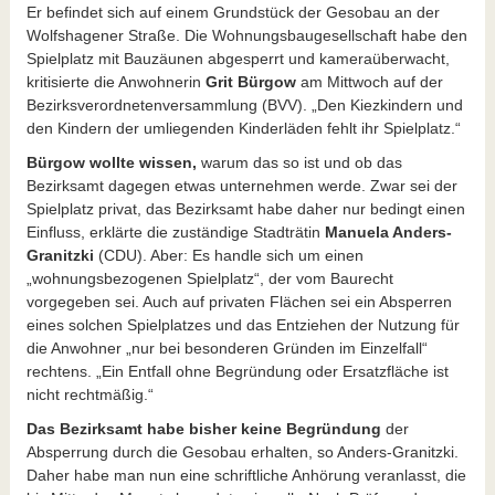
Er befindet sich auf einem Grundstück der Gesobau an der
Wolfshagener Straße. Die Wohnungsbaugesellschaft habe den
Spielplatz mit Bauzäunen abgesperrt und kameraüberwacht,
kritisierte die Anwohnerin
Grit Bürgow
am Mittwoch auf der
Bezirksverordnetenversammlung (BVV). „Den Kiezkindern und
den Kindern der umliegenden Kinderläden fehlt ihr Spielplatz.“
Bürgow wollte wissen,
warum das so ist und ob das
Bezirksamt dagegen etwas unternehmen werde. Zwar sei der
Spielplatz privat, das Bezirksamt habe daher nur bedingt einen
Einfluss, erklärte die zuständige Stadträtin
Manuela Anders-
Granitzki
(CDU). Aber: Es handle sich um einen
„wohnungsbezogenen Spielplatz“, der vom Baurecht
vorgegeben sei. Auch auf privaten Flächen sei ein Absperren
eines solchen Spielplatzes und das Entziehen der Nutzung für
die Anwohner „nur bei besonderen Gründen im Einzelfall“
rechtens. „Ein Entfall ohne Begründung oder Ersatzfläche ist
nicht rechtmäßig.“
Das Bezirksamt habe bisher keine Begründung
der
Absperrung durch die Gesobau erhalten, so Anders-Granitzki.
Daher habe man nun eine schriftliche Anhörung veranlasst, die