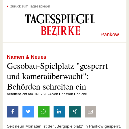
zurück zum Tagesspiegel
Pankow
Namen & Neues
Gesobau-Spielplatz "gesperrt
und kameraüberwacht":
Behörden schreiten ein
Veröffentlicht am 04.07.2024 von Christian Hönicke
auf Facebook teilen
auf Twitter teilen
mit Whatsapp teilen
auf LinkedIn teilen
auf Xing teilen
per E-Mail teilen
Seit neun Monaten ist der „Bergspielplatz“ in Pankow gesperrt.