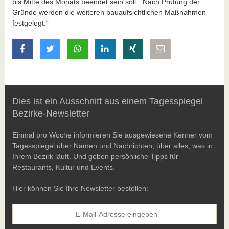
bis Mitte des Monats beendet sein soll. „Nach Prüfung der
Gründe werden die weiteren bauaufsichtlichen Maßnahmen
festgelegt.“
auf Facebook teilen
auf Twitter teilen
mit Whatsapp teilen
auf LinkedIn teilen
auf Xing teilen
per E-Mail teilen
Dies ist ein Ausschnitt aus einem Tagesspiegel
Bezirke-Newsletter
Einmal pro Woche informieren Sie ausgewiesene Kenner vom
Tagesspiegel über Namen und Nachrichten, über alles, was in
Ihrem Bezirk läuft. Und geben persönliche Tipps für
Restaurants, Kultur und Events.
Hier können Sie Ihre Newsletter bestellen: