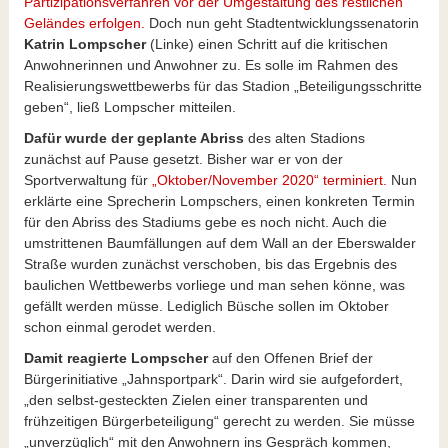
Partizipationsverfahren vor der Umgestaltung des restlichen
Geländes erfolgen.
Doch nun geht Stadtentwicklungssenatorin
Katrin Lompscher
(Linke) einen Schritt auf die kritischen
Anwohnerinnen und Anwohner zu. Es solle im Rahmen des
Realisierungswettbewerbs für das Stadion „Beteiligungsschritte
geben“, ließ Lompscher mitteilen.
Dafür wurde der geplante Abriss
des alten Stadions
zunächst auf Pause gesetzt. Bisher war er von der
Sportverwaltung für
„Oktober/November 2020“ terminiert.
Nun
erklärte eine Sprecherin Lompschers, einen konkreten Termin
für den Abriss des Stadiums gebe es noch nicht. Auch die
umstrittenen Baumfällungen auf dem Wall an der Eberswalder
Straße wurden zunächst verschoben, bis das Ergebnis des
baulichen Wettbewerbs vorliege und man sehen könne, was
gefällt werden müsse. Lediglich Büsche sollen im Oktober
schon einmal gerodet werden.
Damit reagierte Lompscher
auf den Offenen Brief der
Bürgerinitiative „Jahnsportpark“. Darin wird sie aufgefordert,
„den selbst-gesteckten Zielen einer transparenten und
frühzeitigen Bürgerbeteiligung“ gerecht zu werden. Sie müsse
„unverzüglich“ mit den Anwohnern ins Gespräch kommen,