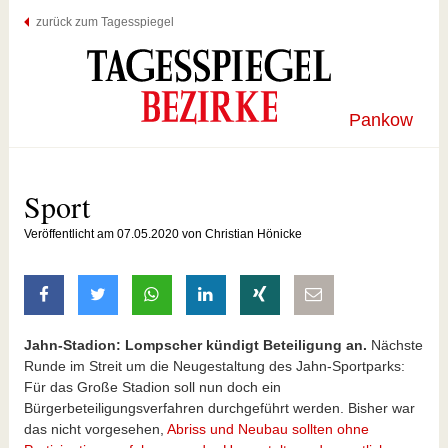
zurück zum Tagesspiegel
Pankow
Sport
Veröffentlicht am 07.05.2020 von Christian Hönicke
auf Facebook teilen
auf Twitter teilen
mit Whatsapp teilen
auf LinkedIn teilen
auf Xing teilen
per E-Mail teilen
Jahn-Stadion: Lompscher kündigt Beteiligung an.
Nächste
Runde im Streit um die Neugestaltung des Jahn-Sportparks:
Für das Große Stadion soll nun doch ein
Bürgerbeteiligungsverfahren durchgeführt werden. Bisher war
das nicht vorgesehen,
Abriss und Neubau sollten ohne