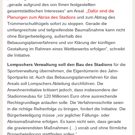
„gerade aufgrund des von Ihnen festgestellten
gesamtstädtischen Interesses“ am Areal.
„Dafür sind die
Planungen zum Abriss des Stadions
und zum Abtrag des
Trümmerschutthügels sofort zu stoppen. Gerade die
umfangreichste und tiefgreifendste Baumaßnahme kann nicht
ohne Bürgerbeteiligung, außerhalb des
Bebauungsplanverfahrens und vor Klärung der künftigen
Gestaltung im Rahmen eines Wettbewerbs erfolgen“, schreibt
die Initiative.
Lompschers Verwaltung soll den Bau des Stadions
für die
Sportverwaltung übernehmen, die Eigentümerin des Jahn-
Sportparks ist. Auch das Bebauungsplanverfahren für das
Areals soll Lompschers Abteilung durchführen. Die
Anwohnerinitiative kritisiert jedoch, dass insbesondere der
Stadionneubau für 120 Millionen Euro ohne ausreichende
Rechtsgrundlage anlaufen solle. Die Verfahrensschritte seien
in die richtige Reihenfolge zu bringen, fordert die Initiative. Die
Bürgerbeteiligung müsse „vor jeglicher Fällungs- oder
Abrissmaßnahme erfolgen. Es kann nicht sein, dass gerade
die gravierendsten Maßnahmen (…) vorab und ohne förmliche
Bürgerbeteiligung stattfinden sollen.“