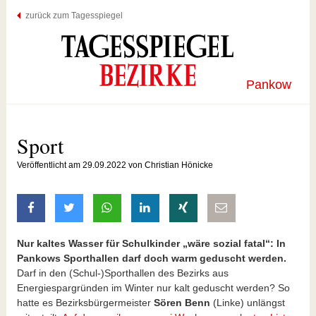
zurück zum Tagesspiegel
Pankow
Sport
Veröffentlicht am 29.09.2022 von Christian Hönicke
auf Facebook teilen
auf Twitter teilen
mit Whatsapp teilen
auf LinkedIn teilen
auf Xing teilen
per E-Mail teilen
Nur kaltes Wasser für Schulkinder „wäre sozial fatal“: In
Pankows Sporthallen darf doch warm geduscht werden.
Darf in den (Schul-)Sporthallen des Bezirks aus
Energiespargründen im Winter nur kalt geduscht werden? So
hatte es Bezirksbürgermeister
Sören Benn
(Linke) unlängst