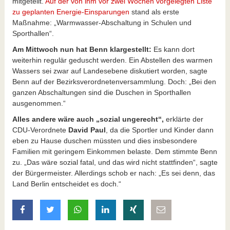
mitgeteilt.
Auf der von ihm vor zwei Wochen vorgelegten Liste
zu geplanten Energie-Einsparungen
stand als erste
Maßnahme: „Warmwasser-Abschaltung in Schulen und
Sporthallen“.
Am Mittwoch nun hat Benn klargestellt:
Es kann dort
weiterhin regulär geduscht werden. Ein Abstellen des warmen
Wassers sei zwar auf Landesebene diskutiert worden, sagte
Benn auf der Bezirksverordnetenversammlung. Doch: „Bei den
ganzen Abschaltungen sind die Duschen in Sporthallen
ausgenommen.“
Alles andere wäre auch „sozial ungerecht“,
erklärte der
CDU-Verordnete
David Paul
, da die Sportler und Kinder dann
eben zu Hause duschen müssten und dies insbesondere
Familien mit geringem Einkommen belaste. Dem stimmte Benn
zu. „Das wäre sozial fatal, und das wird nicht stattfinden“, sagte
der Bürgermeister. Allerdings schob er nach: „Es sei denn, das
Land Berlin entscheidet es doch.“
auf Facebook teilen
auf Twitter teilen
mit Whatsapp teilen
auf LinkedIn teilen
auf Xing teilen
per E-Mail teilen