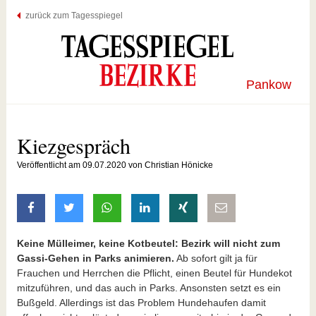
zurück zum Tagesspiegel
Pankow
Kiezgespräch
Veröffentlicht am 09.07.2020 von Christian Hönicke
auf Facebook teilen
auf Twitter teilen
mit Whatsapp teilen
auf LinkedIn teilen
auf Xing teilen
per E-Mail teilen
Keine Mülleimer, keine Kotbeutel: Bezirk will nicht zum
Gassi-Gehen in Parks animieren.
Ab sofort gilt ja für
Frauchen und Herrchen die Pflicht, einen Beutel für Hundekot
mitzuführen, und das auch in Parks. Ansonsten setzt es ein
Bußgeld. Allerdings ist das Problem Hundehaufen damit