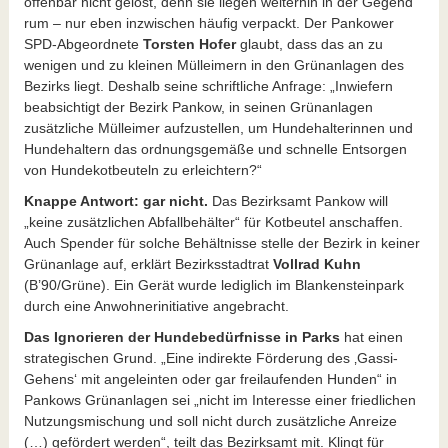
offenbar nicht gelöst, denn sie liegen weiterhin in der Gegend
rum – nur eben inzwischen häufig verpackt. Der Pankower
SPD-Abgeordnete
Torsten Hofer
glaubt, dass das an zu
wenigen und zu kleinen Mülleimern in den Grünanlagen des
Bezirks liegt. Deshalb seine schriftliche Anfrage: „Inwiefern
beabsichtigt der Bezirk Pankow, in seinen Grünanlagen
zusätzliche Mülleimer aufzustellen, um Hundehalterinnen und
Hundehaltern das ordnungsgemäße und schnelle Entsorgen
von Hundekotbeuteln zu erleichtern?“
Knappe Antwort: gar nicht.
Das Bezirksamt Pankow will
„keine zusätzlichen Abfallbehälter“ für Kotbeutel anschaffen.
Auch Spender für solche Behältnisse stelle der Bezirk in keiner
Grünanlage auf, erklärt Bezirksstadtrat
Vollrad Kuhn
(B’90/Grüne). Ein Gerät wurde lediglich im Blankensteinpark
durch eine Anwohnerinitiative angebracht.
Das Ignorieren der Hundebedürfnisse in Parks
hat einen
strategischen Grund. „Eine indirekte Förderung des ‚Gassi-
Gehens‘ mit angeleinten oder gar freilaufenden Hunden“ in
Pankows Grünanlagen sei „nicht im Interesse einer friedlichen
Nutzungsmischung und soll nicht durch zusätzliche Anreize
(…) gefördert werden“, teilt das Bezirksamt mit. Klingt für