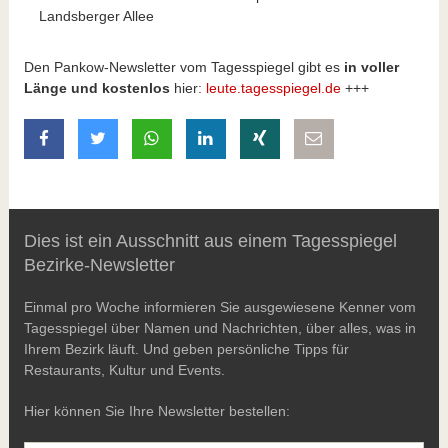
Landsberger Allee
Den Pankow-Newsletter vom Tagesspiegel gibt es
in voller
Länge und kostenlos
hier:
leute.tagesspiegel.de
+++
auf Facebook teilen
auf Twitter teilen
mit Whatsapp teilen
auf LinkedIn teilen
auf Xing teilen
per E-Mail teilen
Dies ist ein Ausschnitt aus einem Tagesspiegel
Bezirke-Newsletter
Einmal pro Woche informieren Sie ausgewiesene Kenner vom
Tagesspiegel über Namen und Nachrichten, über alles, was in
Ihrem Bezirk läuft. Und geben persönliche Tipps für
Restaurants, Kultur und Events.
Hier können Sie Ihre Newsletter bestellen: