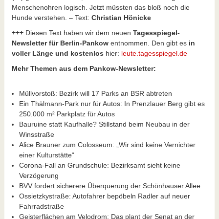
Menschenohren logisch. Jetzt müssten das bloß noch die
Hunde verstehen. – Text:
Christian Hönicke
+++
Diesen Text haben wir dem neuen
Tagesspiegel-
Newsletter für Berlin-Pankow
entnommen. Den gibt es
in
voller Länge und kostenlos
hier:
leute.tagesspiegel.de
Mehr Themen aus dem Pankow-Newsletter:
Müllvorstoß: Bezirk will 17 Parks an BSR abtreten
Ein Thälmann-Park nur für Autos: In Prenzlauer Berg gibt es
250.000 m² Parkplatz für Autos
Bauruine statt Kaufhalle? Stillstand beim Neubau in der
Winsstraße
Alice Brauner zum Colosseum: „Wir sind keine Vernichter
einer Kulturstätte“
Corona-Fall an Grundschule: Bezirksamt sieht keine
Verzögerung
BVV fordert sicherere Überquerung der Schönhauser Allee
Ossietzkystraße: Autofahrer bepöbeln Radler auf neuer
Fahrradstraße
Geisterflächen am Velodrom: Das plant der Senat an der