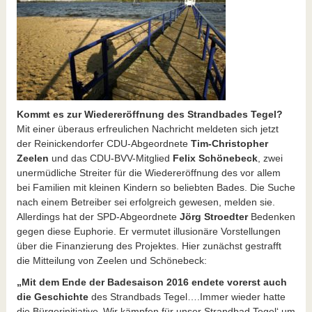
Kommt es zur Wiedereröffnung des Strandbades Tegel?
Mit einer überaus erfreulichen Nachricht meldeten sich jetzt
der Reinickendorfer CDU-Abgeordnete
Tim-Christopher
Zeelen
und das CDU-BVV-Mitglied
Felix Schönebeck
, zwei
unermüdliche Streiter für die Wiedereröffnung des vor allem
bei Familien mit kleinen Kindern so beliebten Bades. Die Suche
nach einem Betreiber sei erfolgreich gewesen, melden sie.
Allerdings hat der SPD-Abgeordnete
Jörg Stroedter
Bedenken
gegen diese Euphorie. Er vermutet illusionäre Vorstellungen
über die Finanzierung des Projektes. Hier zunächst gestrafft
die Mitteilung von Zeelen und Schönebeck:
„Mit dem Ende der Badesaison 2016 endete vorerst auch
die Geschichte
des Strandbads Tegel….Immer wieder hatte
die Bürgerinitiative ‚Wir kämpfen für unser Strandbad Tegel‘ um