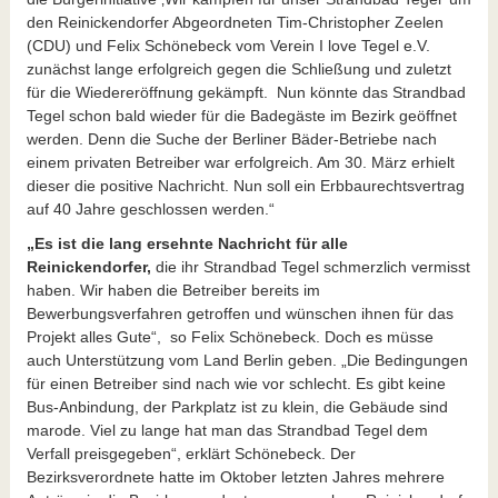
den Reinickendorfer Abgeordneten Tim-Christopher Zeelen
(CDU) und Felix Schönebeck vom Verein I love Tegel e.V.
zunächst lange erfolgreich gegen die Schließung und zuletzt
für die Wiedereröffnung gekämpft. Nun könnte das Strandbad
Tegel schon bald wieder für die Badegäste im Bezirk geöffnet
werden. Denn die Suche der Berliner Bäder-Betriebe nach
einem privaten Betreiber war erfolgreich. Am 30. März erhielt
dieser die positive Nachricht. Nun soll ein Erbbaurechtsvertrag
auf 40 Jahre geschlossen werden.“
„Es ist die lang ersehnte Nachricht für alle
Reinickendorfer,
die ihr Strandbad Tegel schmerzlich vermisst
haben. Wir haben die Betreiber bereits im
Bewerbungsverfahren getroffen und wünschen ihnen für das
Projekt alles Gute“, so Felix Schönebeck. Doch es müsse
auch Unterstützung vom Land Berlin geben. „Die Bedingungen
für einen Betreiber sind nach wie vor schlecht. Es gibt keine
Bus-Anbindung, der Parkplatz ist zu klein, die Gebäude sind
marode. Viel zu lange hat man das Strandbad Tegel dem
Verfall preisgegeben“, erklärt Schönebeck. Der
Bezirksverordnete hatte im Oktober letzten Jahres mehrere