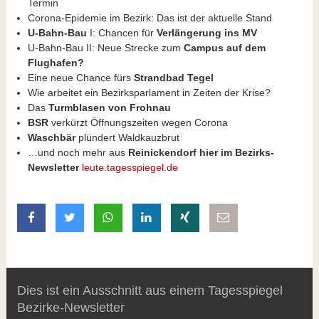
Termin
Corona-Epidemie im Bezirk: Das ist der aktuelle Stand
U-Bahn-Bau
I: Chancen für
Verlängerung ins MV
U-Bahn-Bau II: Neue Strecke zum
Campus auf dem
Flughafen?
Eine neue Chance fürs
Strandbad Tegel
Wie arbeitet ein Bezirksparlament in Zeiten der Krise?
Das
Turmblasen von Frohnau
BSR
verkürzt Öffnungszeiten wegen Corona
Waschbär
plündert Waldkauzbrut
…und noch mehr aus
Reinickendorf hier im Bezirks-
Newsletter
leute.tagesspiegel.de
auf Facebook teilen
auf Twitter teilen
mit Whatsapp teilen
auf LinkedIn teilen
auf Xing teilen
per E-Mail teilen
Dies ist ein Ausschnitt aus einem Tagesspiegel
Bezirke-Newsletter