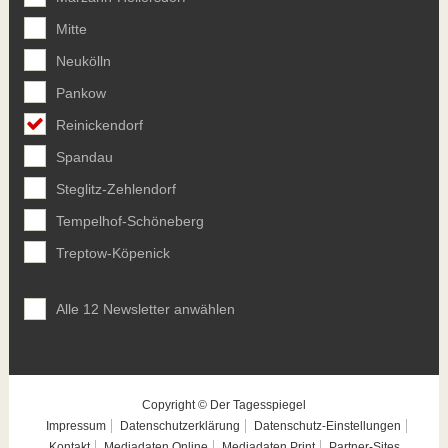
Mitte
Neukölln
Pankow
Reinickendorf
Spandau
Steglitz-Zehlendorf
Tempelhof-Schöneberg
Treptow-Köpenick
Alle 12 Newsletter anwählen
Copyright © Der Tagesspiegel
Impressum
Datenschutzerklärung
Datenschutz-Einstellungen
Kontakt
Mediadaten Online
Mediadaten Print
Partner-Sites