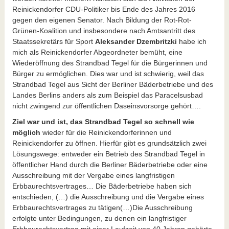
Reinickendorfer CDU-Politiker bis Ende des Jahres 2016
gegen den eigenen Senator. Nach Bildung der Rot-Rot-
Grünen-Koalition und insbesondere nach Amtsantritt des
Staatssekretärs für Sport
Aleksander Dzembritzki
habe ich
mich als Reinickendorfer Abgeordneter bemüht, eine
Wiederöffnung des Strandbad Tegel für die Bürgerinnen und
Bürger zu ermöglichen. Dies war und ist schwierig, weil das
Strandbad Tegel aus Sicht der Berliner Bäderbetriebe und des
Landes Berlins anders als zum Beispiel das Paracelsusbad
nicht zwingend zur öffentlichen Daseinsvorsorge gehört….
Ziel war und ist, das Strandbad Tegel so schnell wie
möglich
wieder für die Reinickendorferinnen und
Reinickendorfer zu öffnen. Hierfür gibt es grundsätzlich zwei
Lösungswege: entweder ein Betrieb des Strandbad Tegel in
öffentlicher Hand durch die Berliner Bäderbetriebe oder eine
Ausschreibung mit der Vergabe eines langfristigen
Erbbaurechtsvertrages… Die Bäderbetriebe haben sich
entschieden, (…) die Ausschreibung und die Vergabe eines
Erbbaurechtsvertrages zu tätigen(…)Die Ausschreibung
erfolgte unter Bedingungen, zu denen ein langfristiger
Erbbaurechtsvertrag mit einer Laufzeit von 40 Jahren gehörte.