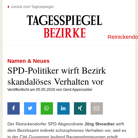
zurück zum Tagesspiegel
Reinickendo
Namen & Neues
SPD-Politiker wirft Bezirk
skandalöses Verhalten vor
Veröffentlicht am 05.05.2020 von Gerd Appenzeller
auf Facebook teilen
auf Twitter teilen
mit Whatsapp teilen
auf LinkedIn teilen
auf Xing teilen
per E-Mail teilen
Der Reinickendorfer SPD-Abgeordnete
Jörg Stroedter
wirft
dem Bezirksamt indirekt schizophrenes Verhalten vor, weil es
in der Cité Guynemer laufend Baugenehmigungen erteilt,