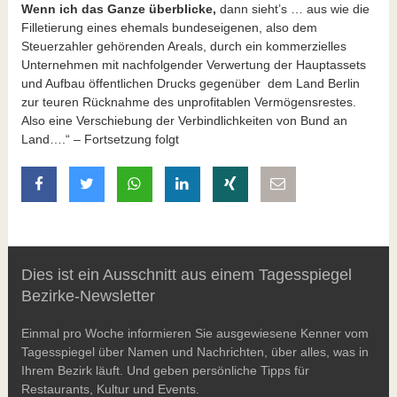
Wenn ich das Ganze überblicke,
dann sieht’s … aus wie die
Filletierung eines ehemals bundeseigenen, also dem
Steuerzahler gehörenden Areals, durch ein kommerzielles
Unternehmen mit nachfolgender Verwertung der Hauptassets
und Aufbau öffentlichen Drucks gegenüber dem Land Berlin
zur teuren Rücknahme des unprofitablen Vermögensrestes.
Also eine Verschiebung der Verbindlichkeiten von Bund an
Land….“ – Fortsetzung folgt
auf Facebook teilen
auf Twitter teilen
mit Whatsapp teilen
auf LinkedIn teilen
auf Xing teilen
per E-Mail teilen
Dies ist ein Ausschnitt aus einem Tagesspiegel
Bezirke-Newsletter
Einmal pro Woche informieren Sie ausgewiesene Kenner vom
Tagesspiegel über Namen und Nachrichten, über alles, was in
Ihrem Bezirk läuft. Und geben persönliche Tipps für
Restaurants, Kultur und Events.