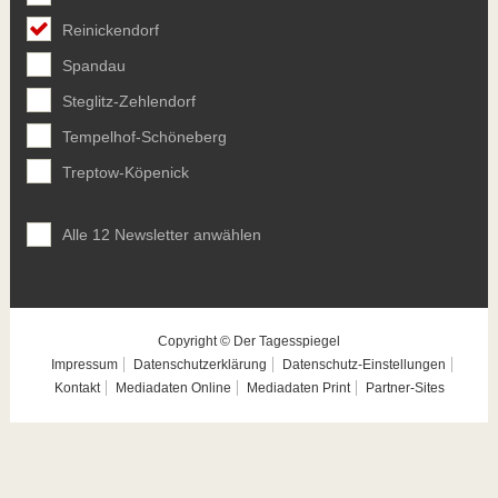
Reinickendorf
Spandau
Steglitz-Zehlendorf
Tempelhof-Schöneberg
Treptow-Köpenick
Alle 12 Newsletter anwählen
Copyright © Der Tagesspiegel
Impressum
Datenschutzerklärung
Datenschutz-Einstellungen
Kontakt
Mediadaten Online
Mediadaten Print
Partner-Sites