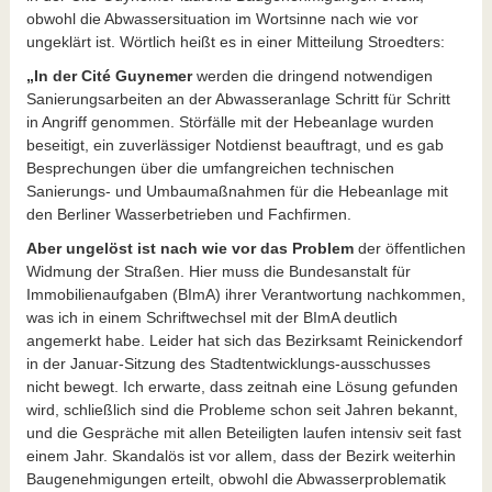
obwohl die Abwassersituation im Wortsinne nach wie vor
ungeklärt ist. Wörtlich heißt es in einer Mitteilung Stroedters:
„In der Cité Guynemer
werden die dringend notwendigen
Sanierungsarbeiten an der Abwasseranlage Schritt für Schritt
in Angriff genommen. Störfälle mit der Hebeanlage wurden
beseitigt, ein zuverlässiger Notdienst beauftragt, und es gab
Besprechungen über die umfangreichen technischen
Sanierungs- und Umbaumaßnahmen für die Hebeanlage mit
den Berliner Wasserbetrieben und Fachfirmen.
Aber ungelöst ist nach wie vor das Problem
der öffentlichen
Widmung der Straßen. Hier muss die Bundesanstalt für
Immobilienaufgaben (BImA) ihrer Verantwortung nachkommen,
was ich in einem Schriftwechsel mit der BImA deutlich
angemerkt habe. Leider hat sich das Bezirksamt Reinickendorf
in der Januar-Sitzung des Stadtentwicklungs-ausschusses
nicht bewegt. Ich erwarte, dass zeitnah eine Lösung gefunden
wird, schließlich sind die Probleme schon seit Jahren bekannt,
und die Gespräche mit allen Beteiligten laufen intensiv seit fast
einem Jahr. Skandalös ist vor allem, dass der Bezirk weiterhin
Baugenehmigungen erteilt, obwohl die Abwasserproblematik