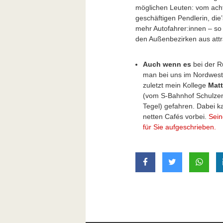
möglichen Leuten: vom achtj
geschäftigen Pendlerin, die’
mehr Autofahrer:innen – s
den Außenbezirken aus attra
Auch wenn es
bei der R
man bei uns im Nordweste
zuletzt mein Kollege
Matt
(vom S-Bahnhof Schulzen
Tegel) gefahren. Dabei k
netten Cafés vorbei.
Sein
für Sie aufgeschrieben.
auf Facebook teilen
auf Twitter t
mit W