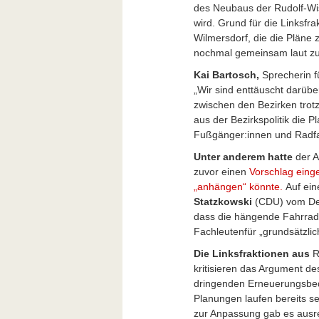
des Neubaus der Rudolf-Wi
wird. Grund für die Linksfr
Wilmersdorf, die die Pläne z
nochmal gemeinsam laut z
Kai Bartosch,
Sprecherin fü
„Wir sind enttäuscht darübe
zwischen den Bezirken trotz
aus der Bezirkspolitik die 
Fußgänger:innen und Radfahr
Unter anderem hatte
der A
zuvor einen
Vorschlag eing
„anhängen“ könnte.
Auf ein
Statzkowski
(CDU) vom Dez
dass die hängende Fahrradb
Fachleutenfür „grundsätzli
Die Linksfraktionen aus
R
kritisieren das Argument d
dringenden Erneuerungsbeda
Planungen laufen bereits se
zur Anpassung gab es ausre