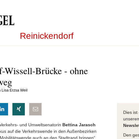
Reinickendorf
-Wissell-Brücke - ohne
weg
n Lisa Erzsa Weil
eilen
hatsapp teilen
auf LinkedIn teilen
auf Xing teilen
per E-Mail teilen
Dies is
unser
 Verkehrs- und Umweltsenatorin
Bettina Jarasch
Newslet
kus auf die Verkehrswende in den Außenbezirken
Den ges
 Mobilitätswende auch an den Stadtrand bringen“,