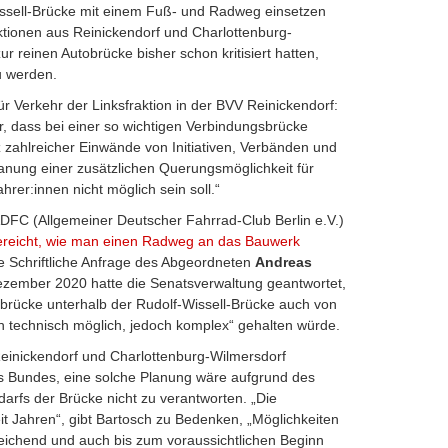
ssell-Brücke mit einem Fuß- und Radweg einsetzen
aktionen aus Reinickendorf und Charlottenburg-
ur reinen Autobrücke bisher schon kritisiert hatten,
u werden.
r Verkehr der Linksfraktion in der BVV Reinickendorf:
r, dass bei einer so wichtigen Verbindungsbrücke
 zahlreicher Einwände von Initiativen, Verbänden und
Planung einer zusätzlichen Querungsmöglichkeit für
er:innen nicht möglich sein soll.“
DFC (Allgemeiner Deutscher Fahrrad-Club Berlin e.V.)
ereicht, wie man einen Radweg an das Bauwerk
e Schriftliche Anfrage des Abgeordneten
Andreas
ember 2020 hatte die Senatsverwaltung geantwortet,
rücke unterhalb der Rudolf-Wissell-Brücke auch von
ch technisch möglich, jedoch komplex“ gehalten würde.
einickendorf und Charlottenburg-Wilmersdorf
es Bundes, eine solche Planung wäre aufgrund des
rfs der Brücke nicht zu verantworten. „Die
it Jahren“, gibt Bartosch zu Bedenken, „Möglichkeiten
ichend und auch bis zum voraussichtlichen Beginn