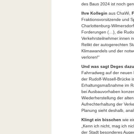
des Baus 2024 ist noch gen
Ihre Kollegin
aus ChaWi,
F
Fraktionsvorsitzende und Sp
Charlottenburg-Wilmersdorf,
Forderungen (…), die Rudol
Verkehrsteilnehmer:innen nu
Relikt der autogerechten St
Klimawandels und der notwe
verloren!“
Und was sagt Deges daz
Fahrradweg auf der neuen B
der Rudolf-Wissell-Brücke i
Erhaltungsmaßnahme im Ra
bei Ausbauvorhaben konzent
Wiederherstellung der alte
Aufrechterhaltung der Verke
Planung sieht deshalb, ana
Klingt ein bisschen
wie ei
„Kenn ich nicht, mag ich nic
der Stadt besonderes Auge