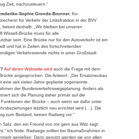
ug Zeit, nachzusteuern.“
rederike-Sophie Gronde-Brunner
, Ko-
recherin für Verkehr der Linksfraktion in der BVV
 betont deshalb: „Wir bleiben bei unseren
f-Wissell-Brücke muss für alle
tzbar sein. Eine Brücke nur für den Autoverkehr ist ein
adt und hat in Zeiten des fortschreitenden
ndigen Verkehrswende nichts in einer Großstadt
u?
Auf deren Webseite wird
auch die Frage mit dem
rücke angesprochen. Die Antwort: „
Der Ersatzneubau
st eine seit vielen Jahre geplante sogenannte
hmen der Bundesverkehrswegeplanung. Anders als
riert sich die Planung daher primär auf die
n Funktionen der Brücke – auch wenn sie dafür unter
hrsbeziehungen letztlich neu errichtet wird (…). Die
log zum Bestand, keinen Radweg vor.“
n Satz, den ein Freund von mir gern aus Witz sagt:
ht.“
Ich finde: Radwege sollten bei Baumaßnahmen in
nmerk genießen. Denn genutzt werden sie von allen