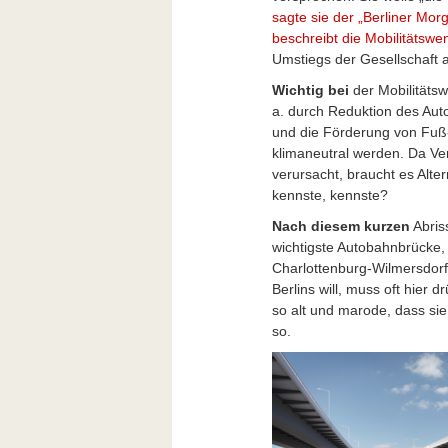
sagte sie der „Berliner Mor
beschreibt die Mobilitätswe
Umstiegs der Gesellschaft a
Wichtig bei
der Mobilitäts
a. durch Reduktion des Aut
und die Förderung von Fuß-
klimaneutral werden. Da Ver
verursacht, braucht es Alte
kennste, kennste?
Nach diesem kurzen
Abriss
wichtigste Autobahnbrücke,
Charlottenburg-Wilmersdorf
Berlins will, muss oft hier 
so alt und marode, dass si
so.