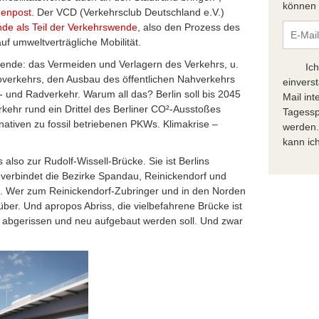
können S
genpost.
Der VCD (Verkehrsclub Deutschland e.V.)
nde als Teil der Verkehrswende
, also den Prozess des
uf umweltverträgliche Mobilität.
wende: das Vermeiden und Verlagern des Verkehrs, u.
Ic
overkehrs, den Ausbau des öffentlichen Nahverkehrs
einvers
 und Radverkehr. Warum all das? Berlin soll bis 2045
Mail in
kehr rund ein Drittel des Berliner CO²-Ausstoßes
Tagessp
rnativen zu fossil betriebenen PKWs. Klimakrise –
werden.
kann ich
 also zur Rudolf-Wissell-Brücke. Sie ist Berlins
 verbindet die Bezirke Spandau, Reinickendorf und
. Wer zum Reinickendorf-Zubringer und in den Norden
drüber. Und apropos Abriss, die vielbefahrene Brücke ist
e abgerissen und neu aufgebaut werden soll. Und zwar