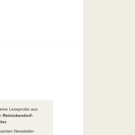
t eine Leseprobe aus
em
Reinickendorf-
ter
.
amten Newsletter