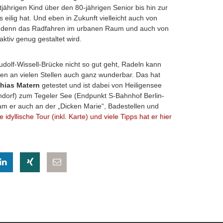
ährigen Kind über den 80-jährigen Senior bis hin zur
s eilig hat. Und eben in Zukunft vielleicht auch von
o denn das Radfahren im urbanen Raum und auch von
ktiv genug gestaltet wird.
udolf-Wissell-Brücke nicht so gut geht, Radeln kann
n an vielen Stellen auch ganz wunderbar. Das hat
hias Matern
getestet und ist dabei von Heiligensee
dorf) zum Tegeler See (Endpunkt S-Bahnhof Berlin-
am er auch an der „Dicken Marie“, Badestellen und
e idyllische Tour (inkl. Karte) und viele Tipps hat er hier
eilen
hatsapp teilen
auf LinkedIn teilen
auf Xing teilen
per E-Mail teilen