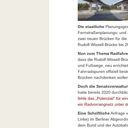
Die staatliche
Planungsgese
Fernstraßenplanungs- un
zwei neuen Brücken für die
Rudolf-Wissell-Brücke bis 2
Nun zum Thema Radfahre
dass die Rudolf-Wissell-Brü
und Fußwege, neu errichtet
Fahrradspuren offiziell bes
Brücken nachdenken wolle
Doch die Senatsverwaltu
hatte bereits 2020 durchbli
fehle das „Potenzial“ für e
ein Radvorrangnetz unter de
Eine Schriftliche
Anfrage 
Linke) im Berliner Abgeord
dem Bund und der Autobahn 