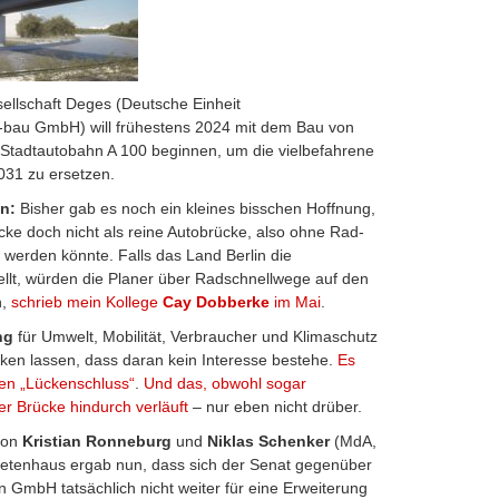
llschaft Deges (
Deutsche Einheit
d -bau GmbH)
will frühestens 2024 mit dem Bau von
 Stadtautobahn A 100 beginnen, um die vielbefahrene
031 zu ersetzen.
n:
Bisher gab es noch ein kleines bisschen Hoffnung,
cke doch nicht als reine Autobrücke, also ohne Rad-
 werden könnte. Falls das Land Berlin die
tellt, würden die Planer über Radschnellwege auf den
n,
schrieb mein Kollege
Cay Dobberke
im Mai
.
ng
für Umwelt, Mobilität, Verbraucher und Klimaschutz
cken lassen, dass daran kein Interesse bestehe.
Es
inen „Lückenschluss“
.
Und das, obwohl sogar
r Brücke hindurch verläuft
– nur eben nicht drüber.
von
Kristian Ronneburg
und
Niklas Schenker
(MdA,
netenhaus ergab nun, dass sich der Senat gegenüber
GmbH tatsächlich nicht weiter für eine Erweiterung