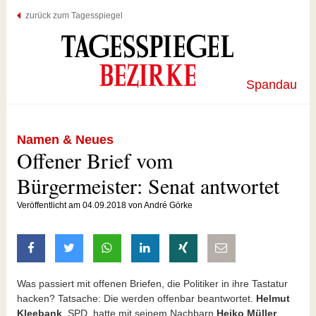
zurück zum Tagesspiegel
Spandau
Namen & Neues
Offener Brief vom
Bürgermeister: Senat antwortet
Veröffentlicht am 04.09.2018 von André Görke
auf Facebook teilen
auf Twitter teilen
mit Whatsapp teilen
auf LinkedIn teilen
auf Xing teilen
per E-Mail teilen
Was passiert mit offenen Briefen, die Politiker in ihre Tastatur
hacken? Tatsache: Die werden offenbar beantwortet.
Helmut
Kleebank
, SPD, hatte mit seinem Nachbarn
Heiko Müller