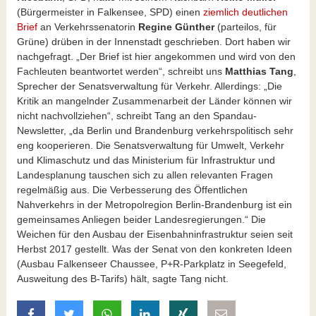
(Bürgermeister in Falkensee, SPD) einen
ziemlich deutlichen
Brief
an Verkehrssenatorin
Regine Günther
(parteilos, für
Grüne) drüben in der Innenstadt geschrieben. Dort haben wir
nachgefragt. „Der Brief ist hier angekommen und wird von den
Fachleuten beantwortet werden“, schreibt uns
Matthias Tang
,
Sprecher der Senatsverwaltung für Verkehr. Allerdings: „Die
Kritik an mangelnder Zusammenarbeit der Länder können wir
nicht nachvollziehen“, schreibt Tang an den Spandau-
Newsletter, „da Berlin und Brandenburg verkehrspolitisch sehr
eng kooperieren. Die Senatsverwaltung für Umwelt, Verkehr
und Klimaschutz und das Ministerium für Infrastruktur und
Landesplanung tauschen sich zu allen relevanten Fragen
regelmäßig aus. Die Verbesserung des Öffentlichen
Nahverkehrs in der Metropolregion Berlin-Brandenburg ist ein
gemeinsames Anliegen beider Landesregierungen.“ Die
Weichen für den Ausbau der Eisenbahninfrastruktur seien seit
Herbst 2017 gestellt. Was der Senat von den konkreten Ideen
(Ausbau Falkenseer Chaussee, P+R-Parkplatz in Seegefeld,
Ausweitung des B-Tarifs) hält, sagte Tang nicht.
auf Facebook teilen
auf Twitter teilen
mit Whatsapp teilen
auf LinkedIn teilen
auf Xing teilen
per E-Mail teilen