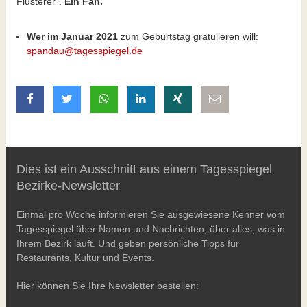
Flüsterer“.
Ein Fan.
“
Wer im Januar 2021
zum Geburtstag gratulieren will:
spandau@tagesspiegel.de
auf Facebook teilen
auf Twitter teilen
mit Whatsapp teilen
auf LinkedIn teilen
auf Xing teilen
per E-Mail teilen
Dies ist ein Ausschnitt aus einem Tagesspiegel
Bezirke-Newsletter
Einmal pro Woche informieren Sie ausgewiesene Kenner vom
Tagesspiegel über Namen und Nachrichten, über alles, was in
Ihrem Bezirk läuft. Und geben persönliche Tipps für
Restaurants, Kultur und Events.
Hier können Sie Ihre Newsletter bestellen: