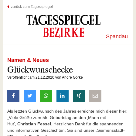
zurück zum Tagesspiegel
Spandau
Namen & Neues
Glückwunschecke
Veröffentlicht am 21.12.2020 von André Görke
auf Facebook teilen
auf Twitter teilen
mit Whatsapp teilen
auf LinkedIn teilen
auf Xing teilen
per E-Mail teilen
Als letzten Glückwunsch des Jahres erreichte mich dieser hier:
„Viele Grüße zum 55. Geburtstag an den ‚Mann mit
Hut‘,
Christian Fessel
. Herzlichen Dank für die spannenden
und informativen Geschichten. Sie sind unser „Siemensstadt-