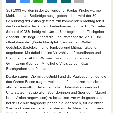
Seit 1993 werden in der Zehlendorfer Paulus-Kirche warme
Mahlzeiten an Bedürftige ausgegeben – jetzt wird der 30.
Geburtstag der Aktion gefeiert. Am kommenden Montag feiert
die Präsidentin des Abgeordnetenhauses von Berlin,
Cornelia
Seibeld
(CDU), heftig mit: Um 11 Uhr beginnt die „Tischgebet-
Andacht“, sie begrüßt dort die Geburtstagsgäste. Ab 12 Uhr
öffnet dann der „Bunte Marktplatz“, es werden Waffeln und
Getränke, Basteleien, eine Tombola und Mitmachaktionen
angeboten. Mit dabei ist eine Vielzahl von Freundinnen und
Freunden der Aktion Warmes Essen, vom Schadow-
Gymnasium über den Mittelhof e.V. bis zu den Kitas
Buschgraben und Paulus.
Danke sagen.
Die milaa gGmbH und die Paulusgemeinde, die
das Warme Essen tragen, wollen das Fest nutzen, um sich bei
allen ehrenamtlich Helfenden, allen Unterstützerinnen und
Unterstützern sowie allen Spenderinnen und Spendern (darauf
ist die Aktion angewiesen) zu bedanken. Am wichtigsten sind
bei der Geburtstagsparty jedoch die Menschen, für die Aktion
Warmes Essen ins Leben gerufen wurde: Menschen mit wenig