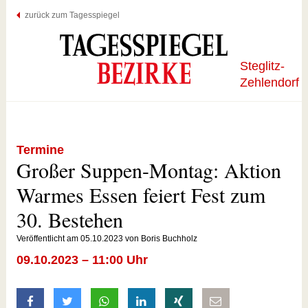
zurück zum Tagesspiegel
Steglitz-
Zehlendorf
Termine
Großer Suppen-Montag: Aktion
Warmes Essen feiert Fest zum
30. Bestehen
Veröffentlicht am 05.10.2023 von Boris Buchholz
09.10.2023 – 11:00 Uhr
auf Facebook teilen
auf Twitter teilen
mit Whatsapp teilen
auf LinkedIn teilen
auf Xing teilen
per E-Mail teilen