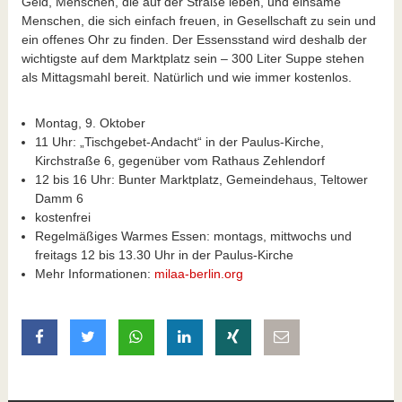
Geld, Menschen, die auf der Straße leben, und einsame
Menschen, die sich einfach freuen, in Gesellschaft zu sein und
ein offenes Ohr zu finden. Der Essensstand wird deshalb der
wichtigste auf dem Marktplatz sein – 300 Liter Suppe stehen
als Mittagsmahl bereit. Natürlich und wie immer kostenlos.
Montag, 9. Oktober
11 Uhr: „Tischgebet-Andacht“ in der Paulus-Kirche,
Kirchstraße 6, gegenüber vom Rathaus Zehlendorf
12 bis 16 Uhr: Bunter Marktplatz, Gemeindehaus, Teltower
Damm 6
kostenfrei
Regelmäßiges Warmes Essen: montags, mittwochs und
freitags 12 bis 13.30 Uhr in der Paulus-Kirche
Mehr Informationen:
milaa-berlin.org
auf Facebook teilen
auf Twitter teilen
mit Whatsapp teilen
auf LinkedIn teilen
auf Xing teilen
per E-Mail teilen