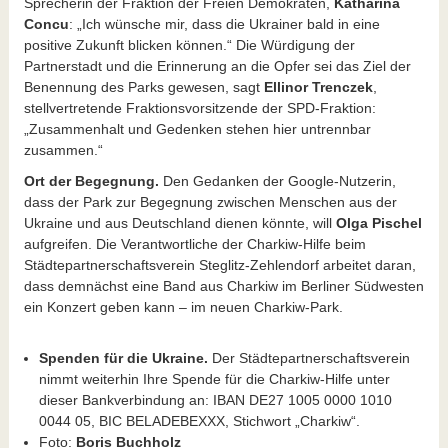
Sprecherin der Fraktion der Freien Demokraten,
Katharina
Concu
: „Ich wünsche mir, dass die Ukrainer bald in eine
positive Zukunft blicken können.“ Die Würdigung der
Partnerstadt und die Erinnerung an die Opfer sei das Ziel der
Benennung des Parks gewesen, sagt
Ellinor Trenczek
,
stellvertretende Fraktionsvorsitzende der SPD-Fraktion:
„Zusammenhalt und Gedenken stehen hier untrennbar
zusammen.“
Ort der Begegnung.
Den Gedanken der Google-Nutzerin,
dass der Park zur Begegnung zwischen Menschen aus der
Ukraine und aus Deutschland dienen könnte, will
Olga Pischel
aufgreifen. Die Verantwortliche der Charkiw-Hilfe beim
Städtepartnerschaftsverein Steglitz-Zehlendorf arbeitet daran,
dass demnächst eine Band aus Charkiw im Berliner Südwesten
ein Konzert geben kann – im neuen Charkiw-Park.
Spenden für die Ukraine.
Der Städtepartnerschaftsverein
nimmt weiterhin Ihre Spende für die Charkiw-Hilfe unter
dieser Bankverbindung an: IBAN DE27 1005 0000 1010
0044 05, BIC BELADEBEXXX, Stichwort „Charkiw“.
Foto:
Boris Buchholz