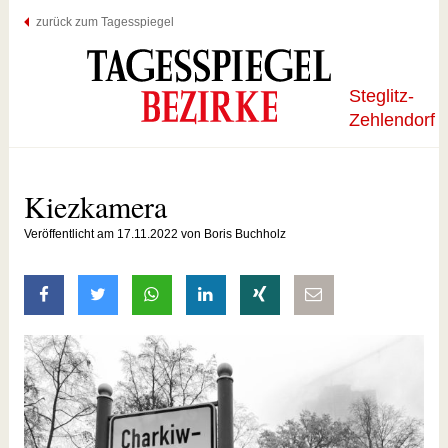
zurück zum Tagesspiegel
Steglitz-
Zehlendorf
Kiezkamera
Veröffentlicht am 17.11.2022 von Boris Buchholz
auf Facebook teilen
auf Twitter teilen
mit Whatsapp teilen
auf LinkedIn teilen
auf Xing teilen
per E-Mail teilen