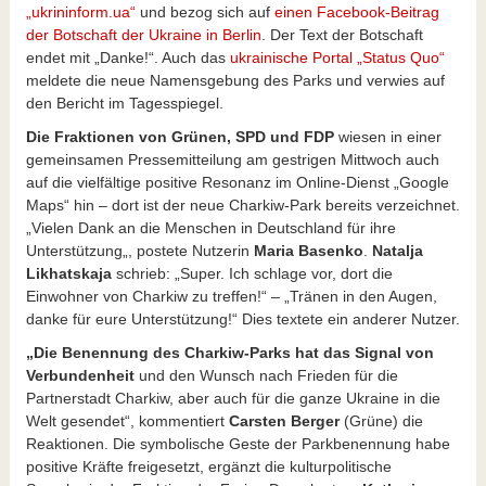
„ukrininform.ua“
und bezog sich auf
einen Facebook-Beitrag
der Botschaft der Ukraine in Berlin
. Der Text der Botschaft
endet mit „Danke!“. Auch das
ukrainische Portal „Status Quo“
meldete die neue Namensgebung des Parks und verwies auf
den Bericht im Tagesspiegel.
Die Fraktionen von Grünen, SPD und FDP
wiesen in einer
gemeinsamen Pressemitteilung am gestrigen Mittwoch auch
auf die vielfältige positive Resonanz im Online-Dienst „Google
Maps“ hin – dort ist der neue Charkiw-Park bereits verzeichnet.
„
Vielen Dank an die Menschen in Deutschland für ihre
Unterstützung
„, postete Nutzerin
Maria Basenko
.
Natalja
Likhatskaja
schrieb: „
Super. Ich schlage vor, dort die
Einwohner von Charkiw zu treffen!
“ – „
Tränen in den Augen,
danke für eure Unterstützung!
“ Dies textete ein anderer Nutzer.
„Die Benennung des Charkiw-Parks hat das Signal von
Verbundenheit
und den Wunsch nach Frieden für die
Partnerstadt Charkiw, aber auch für die ganze Ukraine in die
Welt gesendet“, kommentiert
Carsten Berger
(Grüne) die
Reaktionen. Die symbolische Geste der Parkbenennung habe
positive Kräfte freigesetzt, ergänzt die kulturpolitische