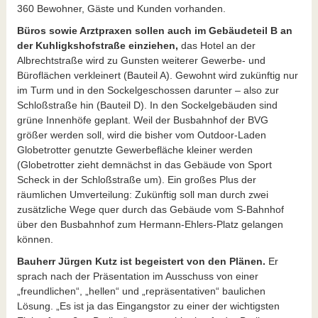
360 Bewohner, Gäste und Kunden vorhanden.
Büros sowie Arztpraxen sollen auch im Gebäudeteil B an
der Kuhligkshofstraße einziehen,
das Hotel an der
Albrechtstraße wird zu Gunsten weiterer Gewerbe- und
Büroflächen verkleinert (Bauteil A). Gewohnt wird zukünftig nur
im Turm und in den Sockelgeschossen darunter – also zur
Schloßstraße hin (Bauteil D). In den Sockelgebäuden sind
grüne Innenhöfe geplant. Weil der Busbahnhof der BVG
größer werden soll, wird die bisher vom Outdoor-Laden
Globetrotter genutzte Gewerbefläche kleiner werden
(Globetrotter zieht demnächst in das Gebäude von Sport
Scheck in der Schloßstraße um). Ein großes Plus der
räumlichen Umverteilung: Zukünftig soll man durch zwei
zusätzliche Wege quer durch das Gebäude vom S-Bahnhof
über den Busbahnhof zum Hermann-Ehlers-Platz gelangen
können.
Bauherr Jürgen Kutz ist begeistert von den Plänen.
Er
sprach nach der Präsentation im Ausschuss von einer
„freundlichen“, „hellen“ und „repräsentativen“ baulichen
Lösung. „Es ist ja das Eingangstor zu einer der wichtigsten