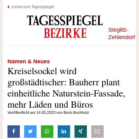
zurück zum Tagesspiegel
Steglitz-
Zehlendorf
Namen & Neues
Kreiselsockel wird
großstädtischer: Bauherr plant
einheitliche Naturstein-Fassade,
mehr Läden und Büros
Veröffentlicht am 14.05.2020 von Boris Buchholz
auf Facebook teilen
auf Twitter teilen
mit Whatsapp teilen
auf LinkedIn teilen
auf Xing teilen
per E-Mail teilen