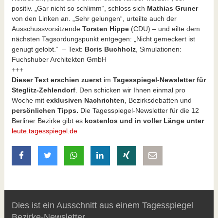
positiv. „Gar nicht so schlimm“, schloss sich
Mathias Gruner
von den Linken an. „Sehr gelungen“, urteilte auch der
Ausschussvorsitzende
Torsten Hippe
(CDU) – und eilte dem
nächsten Tagsordungspunkt entgegen: „Nicht gemeckert ist
genugt gelobt.“ – Text:
Boris Buchholz
, Simulationen:
Fuchshuber Architekten GmbH
+++
Dieser Text erschien zuerst
im
Tagesspiegel-Newsletter für
Steglitz-Zehlendorf
. Den schicken wir Ihnen einmal pro
Woche mit
exklusiven Nachrichten
, Bezirksdebatten und
persönlichen Tipps.
Die Tagesspiegel-Newsletter für die 12
Berliner Bezirke gibt es
kostenlos und in voller Länge unter
leute.tagesspiegel.de
auf Facebook teilen
auf Twitter teilen
mit Whatsapp teilen
auf LinkedIn teilen
auf Xing teilen
per E-Mail teilen
Dies ist ein Ausschnitt aus einem Tagesspiegel
Bezirke-Newsletter