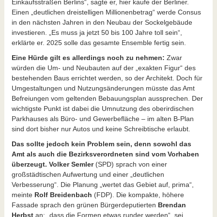
Einkaufsstraßen Berlins“, sagte er, hier kaufe der Berliner.
Einen „deutlichen dreistelligen Millionenbetrag“ werde Consus
in den nächsten Jahren in den Neubau der Sockelgebäude
investieren. „Es muss ja jetzt 50 bis 100 Jahre toll sein“,
erklärte er. 2025 solle das gesamte Ensemble fertig sein.
Eine Hürde gilt es allerdings noch zu nehmen:
Zwar
würden die Um- und Neubauten auf der „exakten Figur“ des
bestehenden Baus errichtet werden, so der Architekt. Doch für
Umgestaltungen und Nutzungsänderungen müsste das Amt
Befreiungen vom geltenden Bebauungsplan aussprechen. Der
wichtigste Punkt ist dabei die Umnutzung des oberirdischen
Parkhauses als Büro- und Gewerbefläche – im alten B-Plan
sind dort bisher nur Autos und keine Schreibtische erlaubt.
Das sollte jedoch kein Problem sein, denn sowohl das
Amt als auch die Bezirksverordneten sind vom Vorhaben
überzeugt.
Volker Semler
(SPD) sprach von einer
großstädtischen Aufwertung und einer „deutlichen
Verbesserung“. Die Planung „wertet das Gebiet auf, prima“,
meinte
Rolf Breidenbach
(FDP). Die kompakte, höhere
Fassade sprach den grünen Bürgerdeputierten
Brendan
Herbst
an; „dass die Formen etwas runder werden“, sei