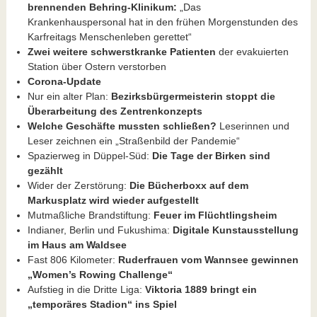
brennenden Behring-Klinikum:
„Das
Krankenhauspersonal hat in den frühen Morgenstunden des
Karfreitags Menschenleben gerettet“
Zwei weitere schwerstkranke Patienten
der evakuierten
Station über Ostern verstorben
Corona-Update
Nur ein alter Plan:
Bezirksbürgermeisterin stoppt die
Überarbeitung des Zentrenkonzepts
Welche Geschäfte mussten schließen?
Leserinnen und
Leser zeichnen ein „Straßenbild der Pandemie“
Spazierweg in Düppel-Süd:
Die Tage der Birken sind
gezählt
Wider der Zerstörung:
Die Bücherboxx auf dem
Markusplatz wird wieder aufgestellt
Mutmaßliche Brandstiftung:
Feuer im Flüchtlingsheim
Indianer, Berlin und Fukushima:
Digitale Kunstausstellung
im Haus am Waldsee
Fast 806 Kilometer:
Ruderfrauen vom Wannsee gewinnen
„Women’s Rowing Challenge“
Aufstieg in die Dritte Liga:
Viktoria 1889 bringt ein
„temporäres Stadion“ ins Spiel