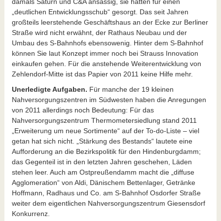
damals Saturn und C&A ansässig, sie hätten für einen
„deutlichen Entwicklungsschub“ gesorgt. Das seit Jahren
großteils leerstehende Geschäftshaus an der Ecke zur Berliner
Straße wird nicht erwähnt, der Rathaus Neubau und der
Umbau des S-Bahnhofs ebensowenig. Hinter dem S-Bahnhof
können Sie laut Konzept immer noch bei Strauss Innovation
einkaufen gehen. Für die anstehende Weiterentwicklung von
Zehlendorf-Mitte ist das Papier von 2011 keine Hilfe mehr.
Unerledigte Aufgaben.
Für manche der 19 kleinen
Nahversorgungszentren im Südwesten haben die Anregungen
von 2011 allerdings noch Bedeutung: Für das
Nahversorgungszentrum Thermometersiedlung stand 2011
„Erweiterung um neue Sortimente“ auf der To-do-Liste – viel
getan hat sich nicht. „Stärkung des Bestands“ lautete eine
Aufforderung an die Bezirkspolitik für den Hindenburgdamm;
das Gegenteil ist in den letzten Jahren geschehen, Läden
stehen leer. Auch am Ostpreußendamm macht die „diffuse
Agglomeration“ von Aldi, Dänischem Bettenlager, Getränke
Hoffmann, Radhaus und Co. am S-Bahnhof Osdorfer Straße
weiter dem eigentlichen Nahversorgungszentrum Giesensdorf
Konkurrenz.