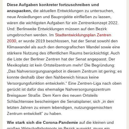
Diese Aufgaben konkreter fortzuschreiben und
anzupacken,
die aktuellen Entwicklungen zu untersuchen,
neue Ansiedlungen und Bauprojekte einfließen zu lassen,
wären die wichtigsten Aufgaben für ein Zentrenkonzept 2022.
Und: Berlinweite Entwicklungen müssen auf den Bezirk
umgebrochen werden. Im
Stadtentwicklungsplan Zentren
2030
, er wurde 2019 beschlossen, hat der Senat sowohl den
Klimawandel als auch den demografischen Wandel sowie eine
stärkere Nutzung des öffentlichen Raums berücksichtigt. Auch
die Liste der Berliner Zentren hat der Senat angepasst. Der
Mexikoplatz ist kein Ortsteilzentrum mehr! Die Begründung:
„Das Nahversorgungsangebot in diesem Zentrum ist gering; es
konnte deshalb über den Nahbereich hinaus keine
Versorgungsfunktion entwickeln.“ Eine Zentren-Liga nach oben
gerückt ist dafür das ehemalige Nahversorgungszentrum
Breisgauer Straße. Dem Kern des neuen Ortsteils
Schlachtensee bescheinigen die Senatsplaner, sich „in den
letzten Jahren zu einem lebendigen, nutzungsgemischten
Zentrum entwickelt“ zu haben.
Wie stark sich die Corona-Pandemie
auf die kleinen und
großen Wirtschaftshotspots im Bezirk auswirkt, muss ein