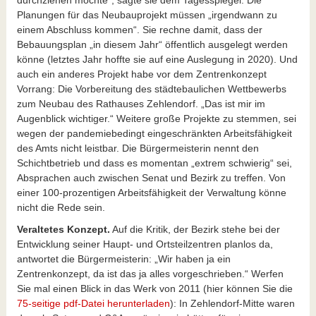
Planungen für das Neubauprojekt müssen „irgendwann zu
einem Abschluss kommen“. Sie rechne damit, dass der
Bebauungsplan „in diesem Jahr“ öffentlich ausgelegt werden
könne (letztes Jahr hoffte sie auf eine Auslegung in 2020). Und
auch ein anderes Projekt habe vor dem Zentrenkonzept
Vorrang: Die Vorbereitung des städtebaulichen Wettbewerbs
zum Neubau des Rathauses Zehlendorf. „Das ist mir im
Augenblick wichtiger.“ Weitere große Projekte zu stemmen, sei
wegen der pandemiebedingt eingeschränkten Arbeitsfähigkeit
des Amts nicht leistbar. Die Bürgermeisterin nennt den
Schichtbetrieb und dass es momentan „extrem schwierig“ sei,
Absprachen auch zwischen Senat und Bezirk zu treffen. Von
einer 100-prozentigen Arbeitsfähigkeit der Verwaltung könne
nicht die Rede sein.
Veraltetes Konzept.
Auf die Kritik, der Bezirk stehe bei der
Entwicklung seiner Haupt- und Ortsteilzentren planlos da,
antwortet die Bürgermeisterin: „Wir haben ja ein
Zentrenkonzept, da ist das ja alles vorgeschrieben.“ Werfen
Sie mal einen Blick in das Werk von 2011 (hier können Sie die
75-seitige pdf-Datei herunterladen
): In Zehlendorf-Mitte waren