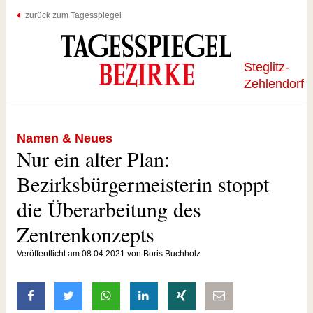
zurück zum Tagesspiegel
Steglitz-
Zehlendorf
Namen & Neues
Nur ein alter Plan:
Bezirksbürgermeisterin stoppt
die Überarbeitung des
Zentrenkonzepts
Veröffentlicht am 08.04.2021 von Boris Buchholz
auf Facebook teilen
auf Twitter teilen
mit Whatsapp teilen
auf LinkedIn teilen
auf Xing teilen
per E-Mail teilen