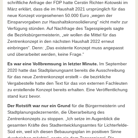
schriftliche Anfrage der FDP hatte Cerstin Richter-Kotowski im
März erklärt, dass die im Haushalt 2021 ursprünglich für das
neue Konzept vorgesehenen 50.000 Euro „wegen der
Einsparvorgaben zur Haushaltskonsolidierung“ nicht mehr zur
Verfügung stünden. Auf Nachfrage des Tagesspiegels sagte
die Bezirksbürgermeisterin, „wir wollen die Mittel für das
Zentrenkonzept in den nächsten Haushalt 2022 erneut
einbringen“. Denn: „Das existente Konzept muss angepasst
und überarbeitet werden, keine Frage.“
Es war eine Vollbremsung in letzter Minute.
Im September
2020 hatte das Stadtplanungsamt bereits die Ausschreibung
für das neue Zentrenkonzept erstellt – die bezirkliche
Vergabestelle hatte den Text für das von externen Fachleuten
zu erstellende Konzept bereits erhalten. Eine Veröffentlichung
stand kurz bevor.
Der Rotstift war nur ein Grund
für die Bürgermeisterin und
Stadtplanungsdezernentin, die Überarbeitung des
Zentrenkonzepts zu stoppen. „Ich setze im Augenblick die
gesamten Kräfte des Stadtentwicklungsamtes für Lichterfelde-
Süd ein, weil ich diesen Bebauungsplan im positiven Sinne
durchziehen möchte“, sagte sie dem Tagesspiegel. Die