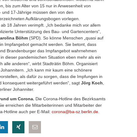
n, bis zum Alter von 15 nur in Anwesenheit von
6- und 17-Jährige müssen den von den
erzeichneten Aufklärungsbogen vorlegen.
ab 18 Jahren verimpft. „Ich bedanke mich vor allem
lizierte Unterstützung des Bau- und Gartencenters“,
arolina Böhm
(SPD). So könne Menschen „quasi auf
n Impfangebot gemacht werden. Sie betont, dass
und Brandenburger das Impfangebot wahrnehmen
 in dieser pandemischen Situation eben mehr als ein
h alle anderen“, wirbt Stadträtin Böhm. Organisiert
n Johannitern. „Ich kann mir kaum eine schönere
vorstellen, als dafür zu sorgen, dass die Impfungen in
und konsequent weitergeführt werden“, sagt
Jörg Koch
,
rliner Johanniter.
 rund um Corona.
Die Corona-Hotline des Bezirksamts
ie erreichen die Mitarbeiterinnen und Mitarbeiter der
a-Hotline auch per E-Mail:
corona@ba-sz.berlin.de
.
eilen
hatsapp teilen
auf LinkedIn teilen
auf Xing teilen
per E-Mail teilen