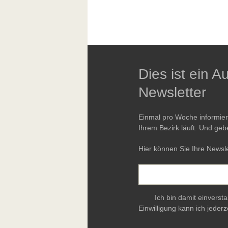
Dies ist ein 
Newsletter
Einmal pro Woche informie
Ihrem Bezirk läuft. Und geb
Hier können Sie Ihre Newsle
Ich bin damit einverst
Einwilligung kann ich jederz