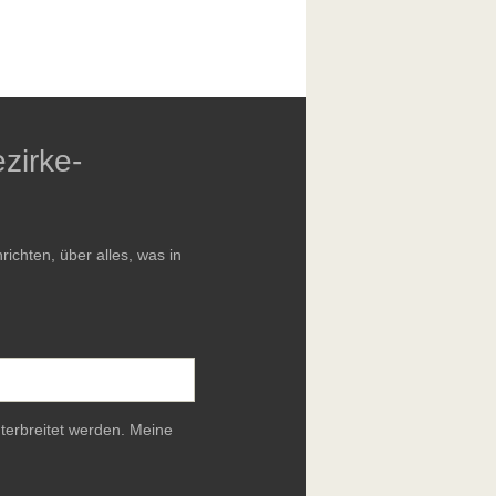
zirke-
chten, über alles, was in
terbreitet werden. Meine