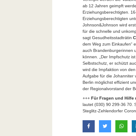
ab 12 Jahren geimpft werde
Erziehungsberechtigten. 1
Erziehungsberechtigten unt
Johnson&Johnson wird erst 
für die schnelle und unkomp
sagt Gesudheitsstadträtin
C
dem Weg zum Einkaufen“ ei
auch Brandenburgerinnen 
können. „Der Impfschutz ist
Selbstschutz, er schützt auc
wird die Impfaktion von de
Aufgabe für die Johanniter 
Berlin möglichst effizient 
der Regionalvorstand der Be
+++
Für Fragen und Hilfe
lautet (030) 90 299-36 70. S
Steglitz-Zehlendorfer Coron
auf Facebook teilen
auf Twitter t
mit W