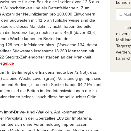
eist heute für den Bezirk eine Inzidenz von 12,6 aus
können S
les Wunschdenken und ein Datenfehler sein. Zum
ie Anzahl der Neuinfizierten pro 100.000 Einwohnern
r den Südwesten mit 41,6 an (üblicherweise sind die
ueller; dieses Mal definitiv nicht, haben Sie bitte
Ic
ah die Inzidenz-Lage noch so aus: 45,8 (davor 33,8,
einvers
genen Woche kamen im Bezirk laut der
Mail in
ng 129 neue Infektionen hinzu (Vorwoche 134, davor
Tagessp
Berliner Südwesten insgesamt 13.260 Menschen mit
werden.
422 Steglitz-Zehlendorfer starben an der Krankheit.
kann ich
iegel.de
ün!
In Berlin liegt die Inzidenz heute bei 72 (rot); das
!) als eine Woche zuvor (grün). Vollständig geimpft sind
nen und Berliner; eine erste Spritze haben 64,2 Prozent
ahlen sind die Betten in den Intensivstationen nur zu
tient:innen belegt – auch diese Ampel leuchtet Grün.
m Impf-Drive- und -Walk-in.
Am kommenden
er Parkplatz in der Goerzallee 189 zur Impfarena.
nen Sie sich ohne Voranmeldung impfen lassen:
ine von Moderna und Johnson&Johnson. Moderna kann