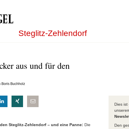
Steglitz-Zehlendorf
cker aus und für den
n Boris Buchholz
eilen
hatsapp teilen
auf LinkedIn teilen
auf Xing teilen
per E-Mail teilen
Dies is
unser
Newslet
 den Steglitz-Zehlendorf – und eine Panne:
Die
Den ges