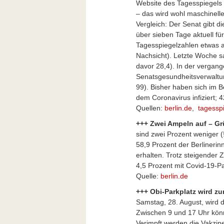
Website des Tagesspiegels w
– das wird wohl maschinel
Vergleich: Der Senat gibt d
über sieben Tage aktuell fü
Tagesspiegelzahlen etwas akt
Nachsicht). Letzte Woche s
davor 28,4). In der vergan
Senatsgesundheitsverwaltu
99). Bisher haben sich im 
dem Coronavirus infiziert; 
Quellen:
berlin.de
,
tagessp
+++ Zwei Ampeln auf – Gr
sind zwei Prozent weniger (
58,9 Prozent der Berlinerin
erhalten. Trotz steigender Z
4,5 Prozent mit Covid-19-Pa
Quelle:
berlin.de
+++ Obi-Parkplatz wird zu
Samstag, 28. August, wird d
Zwischen 9 und 17 Uhr kön
Verimpft werden die Vakz