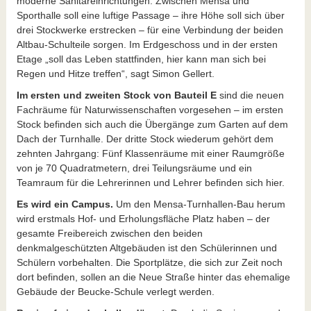
moderne Sanitäreinrichtungen. Zwischen Mensa und
Sporthalle soll eine luftige Passage – ihre Höhe soll sich über
drei Stockwerke erstrecken – für eine Verbindung der beiden
Altbau-Schulteile sorgen. Im Erdgeschoss und in der ersten
Etage „soll das Leben stattfinden, hier kann man sich bei
Regen und Hitze treffen“, sagt Simon Gellert.
Im ersten und zweiten Stock von Bauteil E
sind die neuen
Fachräume für Naturwissenschaften vorgesehen – im ersten
Stock befinden sich auch die Übergänge zum Garten auf dem
Dach der Turnhalle. Der dritte Stock wiederum gehört dem
zehnten Jahrgang: Fünf Klassenräume mit einer Raumgröße
von je 70 Quadratmetern, drei Teilungsräume und ein
Teamraum für die Lehrerinnen und Lehrer befinden sich hier.
Es wird ein Campus.
Um den Mensa-Turnhallen-Bau herum
wird erstmals Hof- und Erholungsfläche Platz haben – der
gesamte Freibereich zwischen den beiden
denkmalgeschützten Altgebäuden ist den Schülerinnen und
Schülern vorbehalten. Die Sportplätze, die sich zur Zeit noch
dort befinden, sollen an die Neue Straße hinter das ehemalige
Gebäude der Beucke-Schule verlegt werden.