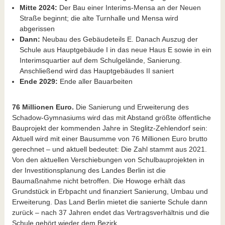
Mitte 2024:
Der Bau einer Interims-Mensa an der Neuen
Straße beginnt; die alte Turnhalle und Mensa wird
abgerissen
Dann:
Neubau des Gebäudeteils E. Danach Auszug der
Schule aus Hauptgebäude I in das neue Haus E sowie in ein
Interimsquartier auf dem Schulgelände, Sanierung.
Anschließend wird das Hauptgebäudes II saniert
Ende 2029:
Ende aller Bauarbeiten
76 Millionen Euro.
Die Sanierung und Erweiterung des
Schadow-Gymnasiums wird das mit Abstand größte öffentliche
Bauprojekt der kommenden Jahre in Steglitz-Zehlendorf sein:
Aktuell wird mit einer Bausumme von 76 Millionen Euro brutto
gerechnet – und aktuell bedeutet: Die Zahl stammt aus 2021.
Von den aktuellen Verschiebungen von Schulbauprojekten in
der Investitionsplanung des Landes Berlin ist die
Baumaßnahme nicht betroffen. Die Howoge erhält das
Grundstück in Erbpacht und finanziert Sanierung, Umbau und
Erweiterung. Das Land Berlin mietet die sanierte Schule dann
zurück – nach 37 Jahren endet das Vertragsverhältnis und die
Schule gehört wieder dem Bezirk.