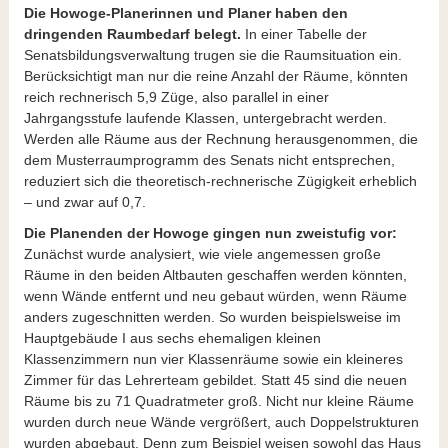
Die Howoge-Planerinnen und Planer haben den
dringenden Raumbedarf belegt.
In einer Tabelle der
Senatsbildungsverwaltung trugen sie die Raumsituation ein.
Berücksichtigt man nur die reine Anzahl der Räume, könnten
reich rechnerisch 5,9 Züge, also parallel in einer
Jahrgangsstufe laufende Klassen, untergebracht werden.
Werden alle Räume aus der Rechnung herausgenommen, die
dem Musterraumprogramm des Senats nicht entsprechen,
reduziert sich die theoretisch-rechnerische Zügigkeit erheblich
– und zwar auf 0,7.
Die Planenden der Howoge gingen nun zweistufig vor:
Zunächst wurde analysiert, wie viele angemessen große
Räume in den beiden Altbauten geschaffen werden könnten,
wenn Wände entfernt und neu gebaut würden, wenn Räume
anders zugeschnitten werden. So wurden beispielsweise im
Hauptgebäude I aus sechs ehemaligen kleinen
Klassenzimmern nun vier Klassenräume sowie ein kleineres
Zimmer für das Lehrerteam gebildet. Statt 45 sind die neuen
Räume bis zu 71 Quadratmeter groß. Nicht nur kleine Räume
wurden durch neue Wände vergrößert, auch Doppelstrukturen
wurden abgebaut. Denn zum Beispiel weisen sowohl das Haus