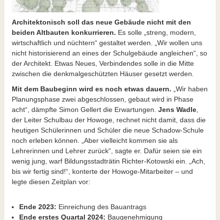
Architektonisch soll das neue Gebäude nicht mit den
beiden Altbauten konkurrieren.
Es solle „streng, modern,
wirtschaftlich und nüchtern“ gestaltet werden. „Wir wollen uns
nicht historisierend an eines der Schulgebäude angleichen“, so
der Architekt. Etwas Neues, Verbindendes solle in die Mitte
zwischen die denkmalgeschützten Häuser gesetzt werden.
Mit dem Baubeginn wird es noch etwas dauern.
„Wir haben
Planungsphase zwei abgeschlossen, gebaut wird in Phase
acht“, dämpfte Simon Gellert die Erwartungen.
Jens Wadle
,
der Leiter Schulbau der Howoge, rechnet nicht damit, dass die
heutigen Schülerinnen und Schüler die neue Schadow-Schule
noch erleben können. „Aber vielleicht kommen sie als
Lehrerinnen und Lehrer zurück“, sagte er. Dafür seien sie ein
wenig jung, warf Bildungsstadträtin Richter-Kotowski ein. „Ach,
bis wir fertig sind!“, konterte der Howoge-Mitarbeiter – und
legte diesen Zeitplan vor:
Ende 2023:
Einreichung des Bauantrags
Ende erstes Quartal 2024:
Baugenehmigung