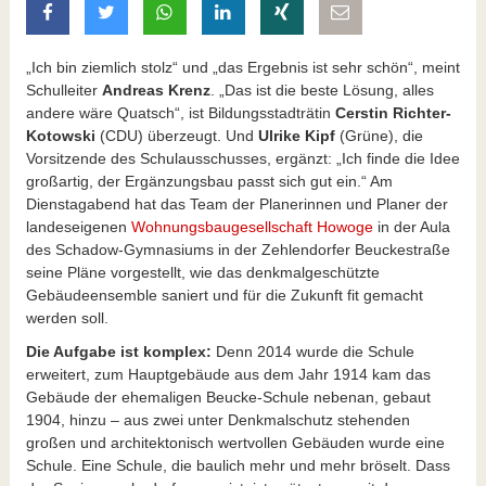
auf Facebook teilen
auf Twitter teilen
mit Whatsapp teilen
auf LinkedIn teilen
auf Xing teilen
per E-Mail teilen
„Ich bin ziemlich stolz“ und „das Ergebnis ist sehr schön“, meint
Schulleiter
Andreas Krenz
. „Das ist die beste Lösung, alles
andere wäre Quatsch“, ist Bildungsstadträtin
Cerstin Richter-
Kotowski
(CDU) überzeugt. Und
Ulrike Kipf
(Grüne), die
Vorsitzende des Schulausschusses, ergänzt: „Ich finde die Idee
großartig, der Ergänzungsbau passt sich gut ein.“ Am
Dienstagabend hat das Team der Planerinnen und Planer der
landeseigenen
Wohnungsbaugesellschaft Howoge
in der Aula
des Schadow-Gymnasiums in der Zehlendorfer Beuckestraße
seine Pläne vorgestellt, wie das denkmalgeschützte
Gebäudeensemble saniert und für die Zukunft fit gemacht
werden soll.
Die Aufgabe ist komplex:
Denn 2014 wurde die Schule
erweitert, zum Hauptgebäude aus dem Jahr 1914 kam das
Gebäude der ehemaligen Beucke-Schule nebenan, gebaut
1904, hinzu – aus zwei unter Denkmalschutz stehenden
großen und architektonisch wertvollen Gebäuden wurde eine
Schule. Eine Schule, die baulich mehr und mehr bröselt. Dass