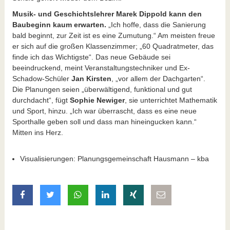
Musik- und Geschichtslehrer Marek Dippold kann den
Baubeginn kaum erwarten.
„Ich hoffe, dass die Sanierung
bald beginnt, zur Zeit ist es eine Zumutung.“ Am meisten freue
er sich auf die großen Klassenzimmer; „60 Quadratmeter, das
finde ich das Wichtigste“. Das neue Gebäude sei
beeindruckend, meint Veranstaltungstechniker und Ex-
Schadow-Schüler
Jan Kirsten
, „vor allem der Dachgarten“.
Die Planungen seien „überwältigend, funktional und gut
durchdacht“, fügt
Sophie Newiger
, sie unterrichtet Mathematik
und Sport, hinzu. „Ich war überrascht, dass es eine neue
Sporthalle geben soll und dass man hineingucken kann.“
Mitten ins Herz.
Visualisierungen: Planungsgemeinschaft Hausmann – kba
auf Facebook teilen
auf Twitter teilen
mit Whatsapp teilen
auf LinkedIn teilen
auf Xing teilen
per E-Mail teilen