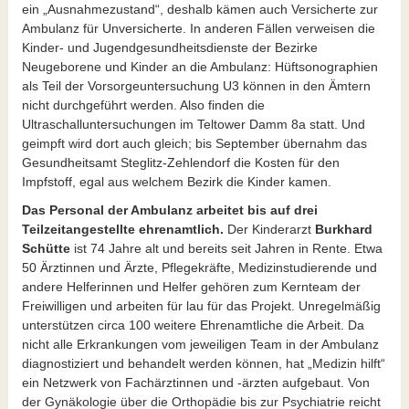
ein „Ausnahmezustand“, deshalb kämen auch Versicherte zur
Ambulanz für Unversicherte. In anderen Fällen verweisen die
Kinder- und Jugendgesundheitsdienste der Bezirke
Neugeborene und Kinder an die Ambulanz: Hüftsonographien
als Teil der Vorsorgeuntersuchung U3 können in den Ämtern
nicht durchgeführt werden. Also finden die
Ultraschalluntersuchungen im Teltower Damm 8a statt. Und
geimpft wird dort auch gleich; bis September übernahm das
Gesundheitsamt Steglitz-Zehlendorf die Kosten für den
Impfstoff, egal aus welchem Bezirk die Kinder kamen.
Das Personal der Ambulanz arbeitet bis auf drei
Teilzeitangestellte ehrenamtlich.
Der Kinderarzt
Burkhard
Schütte
ist 74 Jahre alt und bereits seit Jahren in Rente. Etwa
50 Ärztinnen und Ärzte, Pflegekräfte, Medizinstudierende und
andere Helferinnen und Helfer gehören zum Kernteam der
Freiwilligen und arbeiten für lau für das Projekt. Unregelmäßig
unterstützen circa 100 weitere Ehrenamtliche die Arbeit. Da
nicht alle Erkrankungen vom jeweiligen Team in der Ambulanz
diagnostiziert und behandelt werden können, hat „Medizin hilft“
ein Netzwerk von Fachärztinnen und -ärzten aufgebaut. Von
der Gynäkologie über die Orthopädie bis zur Psychiatrie reicht