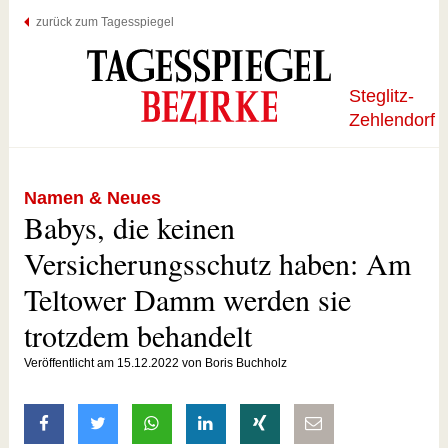
zurück zum Tagesspiegel
Steglitz-
Zehlendorf
Namen & Neues
Babys, die keinen
Versicherungsschutz haben: Am
Teltower Damm werden sie
trotzdem behandelt
Veröffentlicht am 15.12.2022 von Boris Buchholz
auf Facebook teilen
auf Twitter teilen
mit Whatsapp teilen
auf LinkedIn teilen
auf Xing teilen
per E-Mail teilen