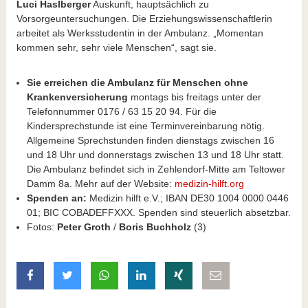
Luci Haslberger
Auskunft, hauptsächlich zu
Vorsorgeuntersuchungen. Die Erziehungswissenschaftlerin
arbeitet als Werksstudentin in der Ambulanz. „Momentan
kommen sehr, sehr viele Menschen“, sagt sie.
Sie erreichen die Ambulanz für Menschen ohne
Krankenversicherung
montags bis freitags unter der
Telefonnummer 0176 / 63 15 20 94. Für die
Kindersprechstunde ist eine Terminvereinbarung nötig.
Allgemeine Sprechstunden finden dienstags zwischen 16
und 18 Uhr und donnerstags zwischen 13 und 18 Uhr statt.
Die Ambulanz befindet sich in Zehlendorf-Mitte am Teltower
Damm 8a. Mehr auf der Website:
medizin-hilft.org
Spenden an:
Medizin hilft e.V.; IBAN DE30 1004 0000 0446
01; BIC COBADEFFXXX. Spenden sind steuerlich absetzbar.
Fotos:
Peter Groth
/
Boris Buchholz
(3)
auf Facebook teilen
auf Twitter teilen
mit Whatsapp teilen
auf LinkedIn teilen
auf Xing teilen
per E-Mail teilen