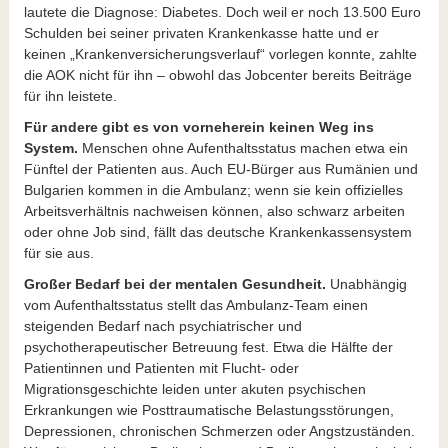
lautete die Diagnose: Diabetes. Doch weil er noch 13.500 Euro
Schulden bei seiner privaten Krankenkasse hatte und er
keinen
„Krankenversicherungsverlauf“
vorlegen konnte, zahlte
die AOK nicht für ihn – obwohl das Jobcenter bereits Beiträge
für ihn leistete.
Für andere gibt es von vorneherein keinen Weg ins
System.
Menschen ohne Aufenthaltsstatus machen etwa ein
Fünftel der Patienten aus. Auch EU-Bürger aus Rumänien und
Bulgarien kommen in die Ambulanz; wenn sie kein offizielles
Arbeitsverhältnis nachweisen können, also schwarz arbeiten
oder ohne Job sind, fällt das deutsche Krankenkassensystem
für sie aus.
Großer Bedarf bei der mentalen Gesundheit.
Unabhängig
vom Aufenthaltsstatus stellt das Ambulanz-Team einen
steigenden Bedarf nach psychiatrischer und
psychotherapeutischer Betreuung fest. Etwa die Hälfte der
Patientinnen und Patienten mit Flucht- oder
Migrationsgeschichte leiden unter akuten psychischen
Erkrankungen wie Posttraumatische Belastungsstörungen,
Depressionen, chronischen Schmerzen oder Angstzuständen.