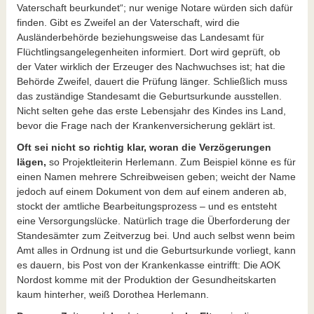
Vaterschaft beurkundet“; nur wenige Notare würden sich dafür
finden. Gibt es Zweifel an der Vaterschaft, wird die
Ausländerbehörde beziehungsweise das Landesamt für
Flüchtlingsangelegenheiten informiert. Dort wird geprüft, ob
der Vater wirklich der Erzeuger des Nachwuchses ist; hat die
Behörde Zweifel, dauert die Prüfung länger. Schließlich muss
das zuständige Standesamt die Geburtsurkunde ausstellen.
Nicht selten gehe das erste Lebensjahr des Kindes ins Land,
bevor die Frage nach der Krankenversicherung geklärt ist.
Oft sei nicht so richtig klar, woran die Verzögerungen
lägen,
so Projektleiterin Herlemann. Zum Beispiel könne es für
einen Namen mehrere Schreibweisen geben; weicht der Name
jedoch auf einem Dokument von dem auf einem anderen ab,
stockt der amtliche Bearbeitungsprozess – und es entsteht
eine Versorgungslücke. Natürlich trage die Überforderung der
Standesämter zum Zeitverzug bei. Und auch selbst wenn beim
Amt alles in Ordnung ist und die Geburtsurkunde vorliegt, kann
es dauern, bis Post von der Krankenkasse eintrifft: Die AOK
Nordost komme mit der Produktion der Gesundheitskarten
kaum hinterher, weiß Dorothea Herlemann.