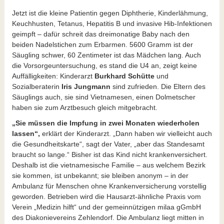
Jetzt ist die kleine Patientin gegen Diphtherie, Kinderlähmung,
Keuchhusten, Tetanus, Hepatitis B und invasive Hib-Infektionen
geimpft – dafür schreit das dreimonatige Baby nach den
beiden Nadelstichen zum Erbarmen. 5600 Gramm ist der
Säugling schwer, 60 Zentimeter ist das Mädchen lang. Auch
die Vorsorgeuntersuchung, es stand die U4 an, zeigt keine
Auffälligkeiten: Kinderarzt
Burkhard Schütte
und
Sozialberaterin
Iris Jungmann
sind zufrieden. Die Eltern des
Säuglings auch, sie sind Vietnamesen, einen Dolmetscher
haben sie zum Arztbesuch gleich mitgebracht.
„Sie müssen die Impfung in zwei Monaten wiederholen
lassen“,
erklärt der Kinderarzt. „Dann haben wir vielleicht auch
die Gesundheitskarte“, sagt der Vater, „aber das Standesamt
braucht so lange.“ Bisher ist das Kind nicht krankenversichert.
Deshalb ist die vietnamesische Familie – aus welchem Bezirk
sie kommen, ist unbekannt; sie bleiben anonym – in der
Ambulanz für Menschen ohne Krankenversicherung vorstellig
geworden. Betrieben wird die Hausarzt-ähnliche Praxis vom
Verein „Medizin hilft“ und der gemeinnützigen milaa gGmbH
des Diakonievereins Zehlendorf. Die Ambulanz liegt mitten in