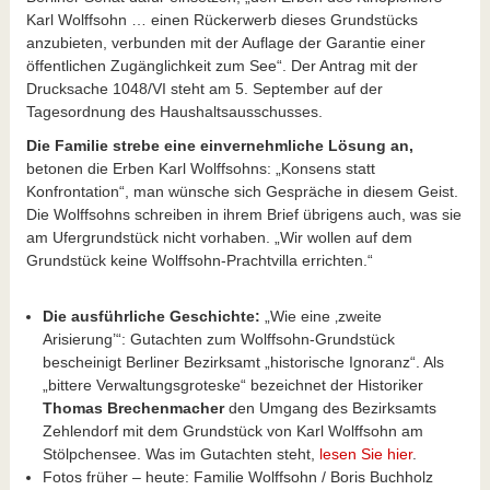
Karl Wolffsohn … einen Rückerwerb dieses Grundstücks
anzubieten, verbunden mit der Auflage der Garantie einer
öffentlichen Zugänglichkeit zum See“. Der Antrag mit der
Drucksache 1048/VI steht am 5. September auf der
Tagesordnung des Haushaltsausschusses.
Die Familie strebe eine einvernehmliche Lösung an,
betonen die Erben Karl Wolffsohns: „Konsens statt
Konfrontation“, man wünsche sich Gespräche in diesem Geist.
Die Wolffsohns schreiben in ihrem Brief übrigens auch, was sie
am Ufergrundstück nicht vorhaben. „Wir wollen auf dem
Grundstück keine Wolffsohn-Prachtvilla errichten.“
Die ausführliche Geschichte:
„Wie eine ‚zweite
Arisierung’“: Gutachten zum Wolffsohn-Grundstück
bescheinigt Berliner Bezirksamt „historische Ignoranz“. Als
„bittere Verwaltungsgroteske“ bezeichnet der Historiker
Thomas Brechenmacher
den Umgang des Bezirksamts
Zehlendorf mit dem Grundstück von Karl Wolffsohn am
Stölpchensee. Was im Gutachten steht,
lesen Sie hier
.
Fotos früher – heute: Familie Wolffsohn / Boris Buchholz