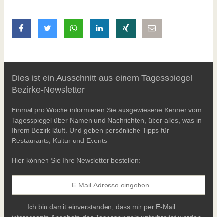
auf Facebook teilen
auf Twitter teilen
mit Whatsapp teilen
auf LinkedIn teilen
auf Xing teilen
per E-Mail teilen
Dies ist ein Ausschnitt aus einem Tagesspiegel
Bezirke-Newsletter
Einmal pro Woche informieren Sie ausgewiesene Kenner vom
Tagesspiegel über Namen und Nachrichten, über alles, was in
Ihrem Bezirk läuft. Und geben persönliche Tipps für
Restaurants, Kultur und Events.
Hier können Sie Ihre Newsletter bestellen:
Ich bin damit einverstanden, dass mir per E-Mail
interessante Angebote des Tagesspiegels unterbreitet werden.