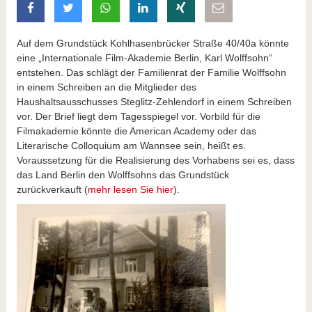
auf Facebook teilen
auf Twitter teilen
mit Whatsapp teilen
auf LinkedIn teilen
auf Xing teilen
per E-Mail teilen
Auf dem Grundstück Kohlhasenbrücker Straße 40/40a könnte
eine „Internationale Film-Akademie Berlin, Karl Wolffsohn“
entstehen. Das schlägt der Familienrat der Familie Wolffsohn
in einem Schreiben an die Mitglieder des
Haushaltsausschusses Steglitz-Zehlendorf in einem Schreiben
vor. Der Brief liegt dem Tagesspiegel vor. Vorbild für die
Filmakademie könnte die American Academy oder das
Literarische Colloquium am Wannsee sein, heißt es.
Voraussetzung für die Realisierung des Vorhabens sei es, dass
das Land Berlin den Wolffsohns das Grundstück
zurückverkauft (
mehr lesen Sie hier
).