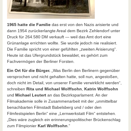
1965 hatte die Familie
das erst von den Nazis arisierte und
dann 1954 zurückerlangte Areal dem Bezirk Zehlendorf unter
Druck für 264.580 DM verkauft — weil das Amt dort eine
Grünanlage errichten wollte. Sie wurde jedoch nie realisiert.
Die Familie spricht von einer gefühlten „zweiten Arisierung“.
Heute ist das Ufergrundstück bewaldet, es gehört zum
Fachvermögen der Berliner Forsten.
Ein Ort für die Bürger.
„Was Berlin den Berlinern gegenüber
versprochen und nicht gehalten hatte, soll nun, angestoßen,
doch nicht im Detail, von unserer Familie verwirklicht werden“,
schreiben
Rita und Michael Wolffsohn
,
Katrin Wolffsohn
und
Michael Leutert
an das Bezirksparlament. An der
Filmakademie solle in Zusammenarbeit mit der „unmittelbar
benachbarten Filmstadt Babelsberg und / oder den
Filmfestspielen Berlin“ eine „Lernwerkstatt Film“ entstehen.
„Dies wäre zugleich ein erinnerungspolitischer Brückenschlag
zum Filmpionier
Karl Wolffsohn
.“