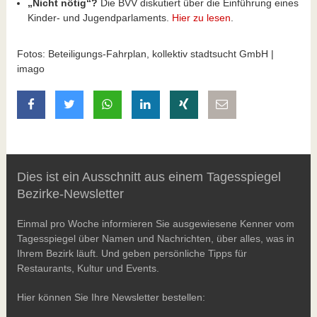
„Nicht nötig“?
Die BVV diskutiert über die Einführung eines
Kinder- und Jugendparlaments.
Hier zu lesen
.
Fotos: Beteiligungs-Fahrplan, kollektiv stadtsucht GmbH |
imago
auf Facebook teilen
auf Twitter teilen
mit Whatsapp teilen
auf LinkedIn teilen
auf Xing teilen
per E-Mail teilen
Dies ist ein Ausschnitt aus einem Tagesspiegel
Bezirke-Newsletter
Einmal pro Woche informieren Sie ausgewiesene Kenner vom
Tagesspiegel über Namen und Nachrichten, über alles, was in
Ihrem Bezirk läuft. Und geben persönliche Tipps für
Restaurants, Kultur und Events.
Hier können Sie Ihre Newsletter bestellen: