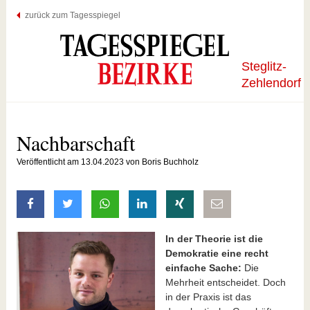
zurück zum Tagesspiegel
Steglitz-
Zehlendorf
Nachbarschaft
Veröffentlicht am 13.04.2023 von Boris Buchholz
auf Facebook teilen
auf Twitter teilen
mit Whatsapp teilen
auf LinkedIn teilen
auf Xing teilen
per E-Mail teilen
In der Theorie ist die
Demokratie eine recht
einfache Sache:
Die
Mehrheit entscheidet. Doch
in der Praxis ist das