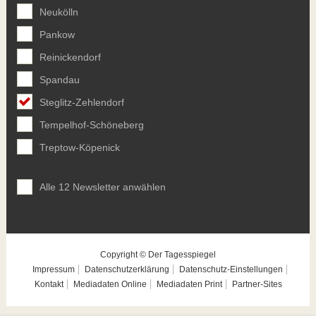
Neukölln
Pankow
Reinickendorf
Spandau
Steglitz-Zehlendorf
Tempelhof-Schöneberg
Treptow-Köpenick
Alle 12 Newsletter anwählen
Copyright © Der Tagesspiegel
Impressum
Datenschutzerklärung
Datenschutz-Einstellungen
Kontakt
Mediadaten Online
Mediadaten Print
Partner-Sites