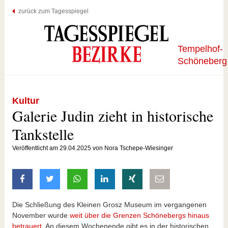
zurück zum Tagesspiegel
Tempelhof-
Schöneberg
Kultur
Galerie Judin zieht in historische
Tankstelle
Veröffentlicht am 29.04.2025 von Nora Tschepe-Wiesinger
auf Facebook teilen
auf Twitter teilen
mit Whatsapp teilen
auf LinkedIn teilen
auf Xing teilen
per E-Mail teilen
Die Schließung des Kleinen Grosz Museum im vergangenen
November wurde
weit über die Grenzen Schönebergs hinaus
betrauert
. An diesem Wochenende gibt es in der historischen