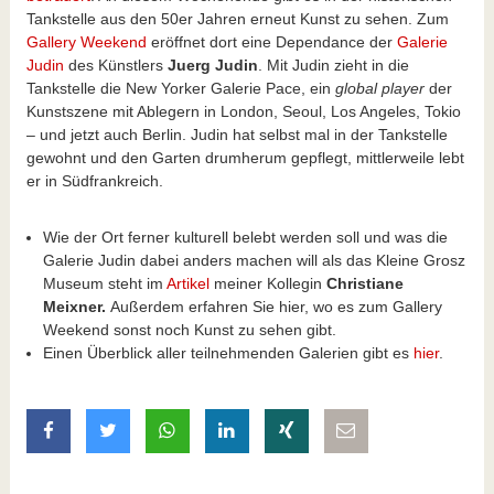
Tankstelle aus den 50er Jahren erneut Kunst zu sehen. Zum
Gallery Weekend
eröffnet dort eine Dependance der
Galerie
Judin
des Künstlers
Juerg Judin
. Mit Judin zieht in die
Tankstelle die New Yorker Galerie Pace, ein
global player
der
Kunstszene mit Ablegern in London, Seoul, Los Angeles, Tokio
– und jetzt auch Berlin. Judin hat selbst mal in der Tankstelle
gewohnt und den Garten drumherum gepflegt, mittlerweile lebt
er in Südfrankreich.
Wie der Ort ferner kulturell belebt werden soll und was die
Galerie Judin dabei anders machen will als das Kleine Grosz
Museum steht im
Artikel
meiner Kollegin
Christiane
Meixner.
Außerdem erfahren Sie hier, wo es zum Gallery
Weekend sonst noch Kunst zu sehen gibt.
Einen Überblick aller teilnehmenden Galerien gibt es
hier
.
auf Facebook teilen
auf Twitter teilen
mit Whatsapp teilen
auf LinkedIn teilen
auf Xing teilen
per E-Mail teilen