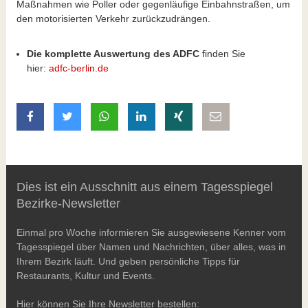
Maßnahmen wie Poller oder gegenläufige Einbahnstraßen, um
den motorisierten Verkehr zurückzudrängen.
Die komplette Auswertung des ADFC
finden Sie
hier:
adfc-berlin.de
auf Facebook teilen
auf Twitter teilen
mit Whatsapp teilen
auf LinkedIn teilen
auf Xing teilen
per E-Mail teilen
Dies ist ein Ausschnitt aus einem Tagesspiegel
Bezirke-Newsletter
Einmal pro Woche informieren Sie ausgewiesene Kenner vom
Tagesspiegel über Namen und Nachrichten, über alles, was in
Ihrem Bezirk läuft. Und geben persönliche Tipps für
Restaurants, Kultur und Events.
Hier können Sie Ihre Newsletter bestellen: