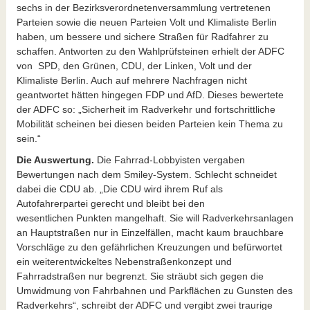
sechs in der Bezirksverordnetenversammlung vertretenen
Parteien sowie die neuen Parteien Volt und Klimaliste Berlin
haben, um bessere und sichere Straßen für Radfahrer zu
schaffen. Antworten zu den Wahlprüfsteinen erhielt der ADFC
von SPD, den Grünen, CDU, der Linken, Volt und der
Klimaliste Berlin. Auch auf mehrere Nachfragen nicht
geantwortet hätten hingegen FDP und AfD. Dieses bewertete
der ADFC so: „Sicherheit im Radverkehr und fortschrittliche
Mobilität scheinen bei diesen beiden Parteien kein Thema zu
sein.“
Die Auswertung.
Die Fahrrad-Lobbyisten vergaben
Bewertungen nach dem Smiley-System. Schlecht schneidet
dabei die CDU ab. „Die CDU wird ihrem Ruf als
Autofahrerpartei gerecht und bleibt bei den
wesentlichen Punkten mangelhaft. Sie will Radverkehrsanlagen
an Hauptstraßen nur in Einzelfällen, macht kaum brauchbare
Vorschläge zu den gefährlichen Kreuzungen und befürwortet
ein weiterentwickeltes Nebenstraßenkonzept und
Fahrradstraßen nur begrenzt. Sie sträubt sich gegen die
Umwidmung von Fahrbahnen und Parkflächen zu Gunsten des
Radverkehrs“, schreibt der ADFC und vergibt zwei traurige