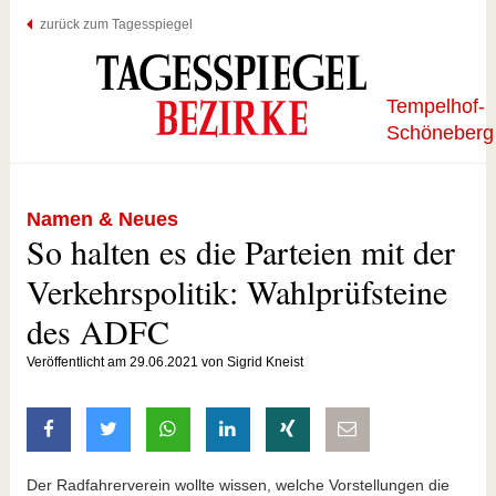
zurück zum Tagesspiegel
Tempelhof-
Schöneberg
Namen & Neues
So halten es die Parteien mit der
Verkehrspolitik: Wahlprüfsteine
des ADFC
Veröffentlicht am 29.06.2021 von Sigrid Kneist
auf Facebook teilen
auf Twitter teilen
mit Whatsapp teilen
auf LinkedIn teilen
auf Xing teilen
per E-Mail teilen
Der Radfahrerverein wollte wissen, welche Vorstellungen die