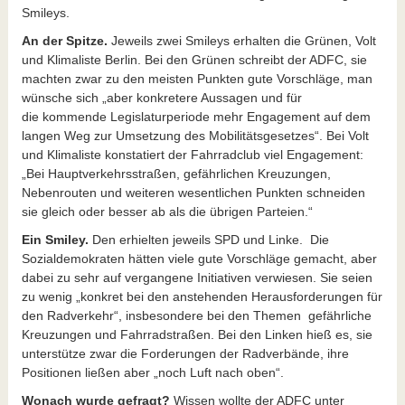
Smileys.
An der Spitze.
Jeweils zwei Smileys erhalten die Grünen, Volt
und Klimaliste Berlin. Bei den Grünen schreibt der ADFC, sie
machten zwar zu den meisten Punkten gute Vorschläge, man
wünsche sich „aber konkretere Aussagen und für
die kommende Legislaturperiode mehr Engagement auf dem
langen Weg zur Umsetzung des Mobilitätsgesetzes“. Bei Volt
und Klimaliste konstatiert der Fahrradclub viel Engagement:
„Bei Hauptverkehrsstraßen, gefährlichen Kreuzungen,
Nebenrouten und weiteren wesentlichen Punkten schneiden
sie gleich oder besser ab als die übrigen Parteien.“
Ein Smiley.
Den erhielten jeweils SPD und Linke. Die
Sozialdemokraten hätten viele gute Vorschläge gemacht, aber
dabei zu sehr auf vergangene Initiativen verwiesen. Sie seien
zu wenig „konkret bei den anstehenden Herausforderungen für
den Radverkehr“, insbesondere bei den Themen gefährliche
Kreuzungen und Fahrradstraßen. Bei den Linken hieß es, sie
unterstütze zwar die Forderungen der Radverbände, ihre
Positionen ließen aber „noch Luft nach oben“.
Wonach wurde gefragt?
Wissen wollte der ADFC unter