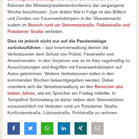
Rahmen der Ministerpräsidentenkonferenz der vergangene
Woche beschlossen. Zum dritten Mal in Folge ist das Böllern
und Zünden von Feuerwerkskörpern in der Silvesternacht
zudem im
Bereich rund um Steinmetzstraße, Pallasstraße und
Potsdamer Straße
verboten.
Dies ist jedoch nicht nur auf die Pandemielage
zurückzuführen
– laut Innenverwaltung dienen die
Verbotszonen dem Schutz von Polizei, Feuerwehr und
Anwohnenden. In den Vorjahren war es im Kiez regelmäßig zu
Ausschreitungen und Angriffen mit Feuerwerkskörpern auf
Autos gekommen. Weitere Verbotszonen sollen in den
kommenden Wochen bekanntgegeben werden: Dabei
orientiere sich die Senatsverwaltung an den
Bereichen des
letzten Jahres
, wie ein Sprecher am Freitag mitteilte. In
Tempelhof-Schöneberg ist daher neben dem Steinmetzkiez
voraussichtlich mit Verboten rund um Potsdamer Straße,
Kurfürstenstraße, Lützowstraße, Pohlstraße zu rechnen.
auf Facebook teilen
auf Twitter teilen
mit Whatsapp teilen
auf LinkedIn teilen
auf Xing teilen
per E-Mail teilen