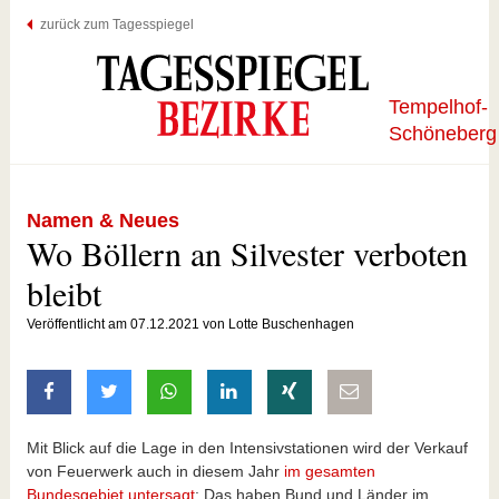
zurück zum Tagesspiegel
Tempelhof-
Schöneberg
Namen & Neues
Wo Böllern an Silvester verboten
bleibt
Veröffentlicht am 07.12.2021 von Lotte Buschenhagen
auf Facebook teilen
auf Twitter teilen
mit Whatsapp teilen
auf LinkedIn teilen
auf Xing teilen
per E-Mail teilen
Mit Blick auf die Lage in den Intensivstationen wird der Verkauf
von Feuerwerk auch in diesem Jahr
im gesamten
Bundesgebiet untersagt
: Das haben Bund und Länder im