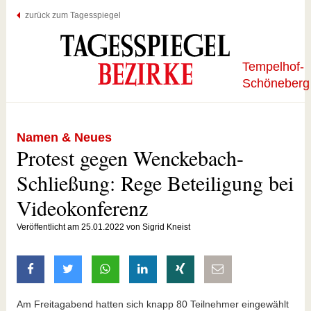
zurück zum Tagesspiegel
Tempelhof-
Schöneberg
Namen & Neues
Protest gegen Wenckebach-
Schließung: Rege Beteiligung bei
Videokonferenz
Veröffentlicht am 25.01.2022 von Sigrid Kneist
auf Facebook teilen
auf Twitter teilen
mit Whatsapp teilen
auf LinkedIn teilen
auf Xing teilen
per E-Mail teilen
Am Freitagabend hatten sich knapp 80 Teilnehmer eingewählt