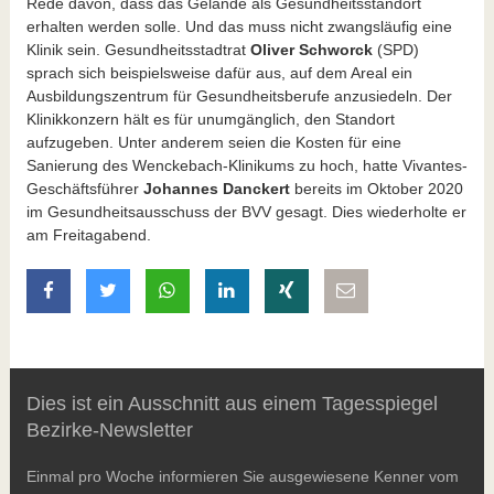
Rede davon, dass das Gelände als Gesundheitsstandort
erhalten werden solle. Und das muss nicht zwangsläufig eine
Klinik sein. Gesundheitsstadtrat
Oliver Schworck
(SPD)
sprach sich beispielsweise dafür aus, auf dem Areal ein
Ausbildungszentrum für Gesundheitsberufe anzusiedeln. Der
Klinikkonzern hält es für unumgänglich, den Standort
aufzugeben. Unter anderem seien die Kosten für eine
Sanierung des Wenckebach-Klinikums zu hoch, hatte Vivantes-
Geschäftsführer
Johannes Danckert
bereits im Oktober 2020
im Gesundheitsausschuss der BVV gesagt. Dies wiederholte er
am Freitagabend.
auf Facebook teilen
auf Twitter teilen
mit Whatsapp teilen
auf LinkedIn teilen
auf Xing teilen
per E-Mail teilen
Dies ist ein Ausschnitt aus einem Tagesspiegel
Bezirke-Newsletter
Einmal pro Woche informieren Sie ausgewiesene Kenner vom