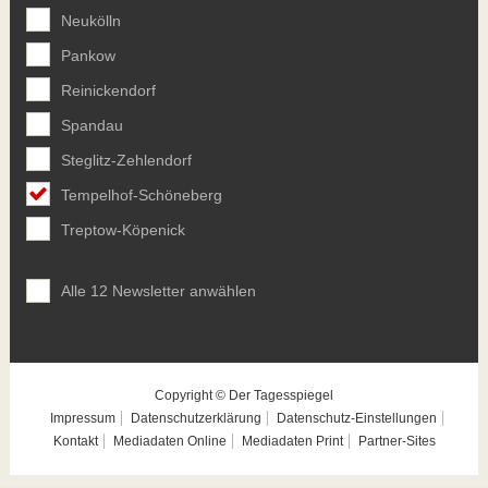
Neukölln
Pankow
Reinickendorf
Spandau
Steglitz-Zehlendorf
Tempelhof-Schöneberg
Treptow-Köpenick
Alle 12 Newsletter anwählen
Copyright © Der Tagesspiegel
Impressum
Datenschutzerklärung
Datenschutz-Einstellungen
Kontakt
Mediadaten Online
Mediadaten Print
Partner-Sites