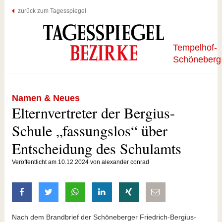
zurück zum Tagesspiegel
Tempelhof-
Schöneberg
Namen & Neues
Elternvertreter der Bergius-
Schule „fassungslos“ über
Entscheidung des Schulamts
Veröffentlicht am 10.12.2024 von alexander conrad
auf Facebook teilen
auf Twitter teilen
mit Whatsapp teilen
auf LinkedIn teilen
auf Xing teilen
per E-Mail teilen
Nach dem Brandbrief der Schöneberger Friedrich-Bergius-