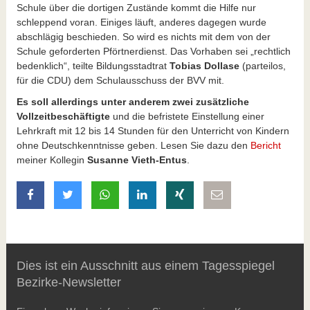
Schule über die dortigen Zustände kommt die Hilfe nur
schleppend voran. Einiges läuft, anderes dagegen wurde
abschlägig beschieden. So wird es nichts mit dem von der
Schule geforderten Pförtnerdienst. Das Vorhaben sei „rechtlich
bedenklich“, teilte Bildungsstadtrat
Tobias Dollase
(parteilos,
für die CDU) dem Schulausschuss der BVV mit.
Es soll allerdings unter anderem zwei zusätzliche
Vollzeitbeschäftigte
und die befristete Einstellung einer
Lehrkraft mit 12 bis 14 Stunden für den Unterricht von Kindern
ohne Deutschkenntnisse geben. Lesen Sie dazu den
Bericht
meiner Kollegin
Susanne Vieth-Entus
.
auf Facebook teilen
auf Twitter teilen
mit Whatsapp teilen
auf LinkedIn teilen
auf Xing teilen
per E-Mail teilen
Dies ist ein Ausschnitt aus einem Tagesspiegel
Bezirke-Newsletter