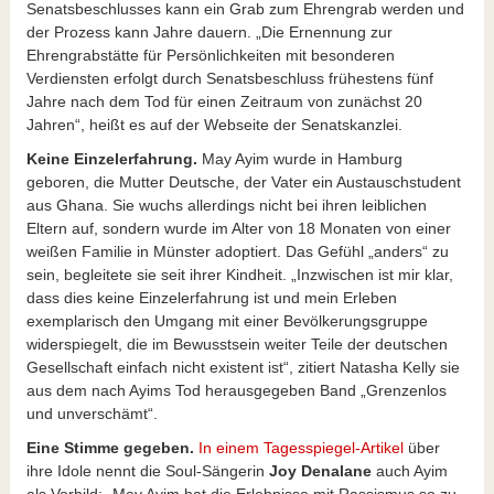
Senatsbeschlusses kann ein Grab zum Ehrengrab werden und
der Prozess kann Jahre dauern. „Die Ernennung zur
Ehrengrabstätte für Persönlichkeiten mit besonderen
Verdiensten erfolgt durch Senatsbeschluss frühestens fünf
Jahre nach dem Tod für einen Zeitraum von zunächst 20
Jahren“, heißt es auf der Webseite der Senatskanzlei.
Keine Einzelerfahrung.
May Ayim wurde in Hamburg
geboren, die Mutter Deutsche, der Vater ein Austauschstudent
aus Ghana. Sie wuchs allerdings nicht bei ihren leiblichen
Eltern auf, sondern wurde im Alter von 18 Monaten von einer
weißen Familie in Münster adoptiert. Das Gefühl „anders“ zu
sein, begleitete sie seit ihrer Kindheit. „Inzwischen ist mir klar,
dass dies keine Einzelerfahrung ist und mein Erleben
exemplarisch den Umgang mit einer Bevölkerungsgruppe
widerspiegelt, die im Bewusstsein weiter Teile der deutschen
Gesellschaft einfach nicht existent ist“, zitiert Natasha Kelly sie
aus dem nach Ayims Tod herausgegeben Band „Grenzenlos
und unverschämt“.
Eine Stimme gegeben.
In einem Tagesspiegel-Artikel
über
ihre Idole nennt die Soul-Sängerin
Joy Denalane
auch Ayim
als Vorbild: „May Ayim hat die Erlebnisse mit Rassismus so zu