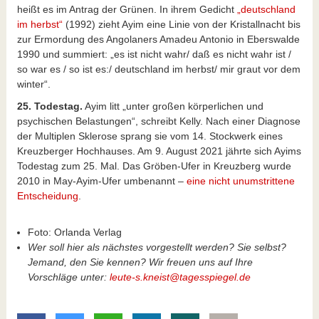
heißt es im Antrag der Grünen. In ihrem Gedicht
„deutschland
im herbst“
(1992) zieht Ayim eine Linie von der Kristallnacht bis
zur Ermordung des Angolaners Amadeu Antonio in Eberswalde
1990 und summiert: „es ist nicht wahr/ daß es nicht wahr ist /
so war es / so ist es:/ deutschland im herbst/ mir graut vor dem
winter“.
25. Todestag.
Ayim litt „unter großen körperlichen und
psychischen Belastungen“, schreibt Kelly. Nach einer Diagnose
der Multiplen Sklerose sprang sie vom 14. Stockwerk eines
Kreuzberger Hochhauses. Am 9. August 2021 jährte sich Ayims
Todestag zum 25. Mal. Das Gröben-Ufer in Kreuzberg wurde
2010 in May-Ayim-Ufer umbenannt –
eine nicht unumstrittene
Entscheidung
.
Foto: Orlanda Verlag
Wer soll hier als nächstes vorgestellt werden? Sie selbst?
Jemand, den Sie kennen? Wir freuen uns auf Ihre
Vorschläge unter:
leute-s.kneist@tagesspiegel.de