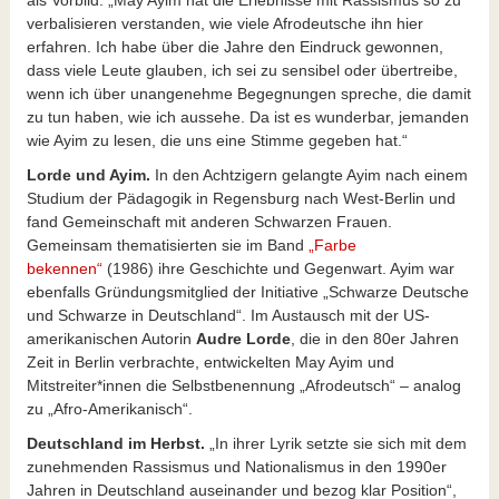
verbalisieren verstanden, wie viele Afrodeutsche ihn hier
erfahren. Ich habe über die Jahre den Eindruck gewonnen,
dass viele Leute glauben, ich sei zu sensibel oder übertreibe,
wenn ich über unangenehme Begegnungen spreche, die damit
zu tun haben, wie ich aussehe. Da ist es wunderbar, jemanden
wie Ayim zu lesen, die uns eine Stimme gegeben hat.“
Lorde und Ayim.
In den Achtzigern gelangte Ayim nach einem
Studium der Pädagogik in Regensburg nach West-Berlin und
fand Gemeinschaft mit anderen Schwarzen Frauen.
Gemeinsam thematisierten sie im Band
„Farbe
bekennen“
(1986) ihre Geschichte und Gegenwart. Ayim war
ebenfalls Gründungsmitglied der Initiative „Schwarze Deutsche
und Schwarze in Deutschland“. Im Austausch mit der US-
amerikanischen Autorin
Audre Lorde
, die in den 80er Jahren
Zeit in Berlin verbrachte, entwickelten May Ayim und
Mitstreiter*innen die Selbstbenennung „Afrodeutsch“ – analog
zu „Afro-Amerikanisch“.
Deutschland im Herbst.
„In ihrer Lyrik setzte sie sich mit dem
zunehmenden Rassismus und Nationalismus in den 1990er
Jahren in Deutschland auseinander und bezog klar Position“,