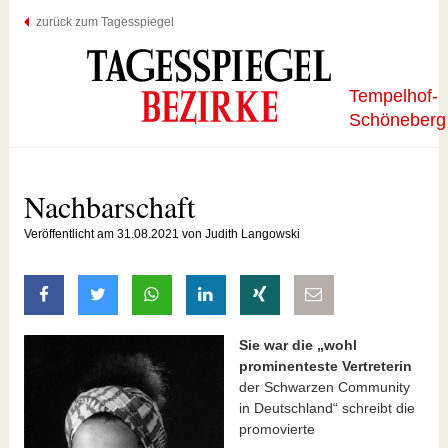
zurück zum Tagesspiegel
Tempelhof-
Schöneberg
Nachbarschaft
Veröffentlicht am 31.08.2021 von Judith Langowski
auf Facebook teilen
auf Twitter teilen
mit Whatsapp teilen
auf LinkedIn teilen
auf Xing teilen
per E-Mail teilen
Sie war die „wohl
prominenteste Vertreterin
der Schwarzen Community
in Deutschland“ schreibt die
promovierte