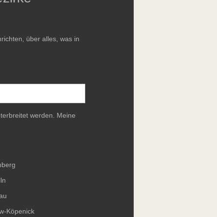
chten, über alles, was in
terbreitet werden. Meine
nberg
ln
au
ow-Köpenick