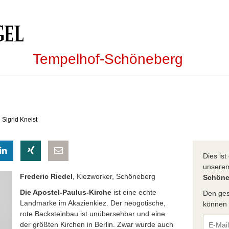
Tempelhof-Schöneberg
 Sigrid Kneist
eilen
hatsapp teilen
auf LinkedIn teilen
auf Xing teilen
per E-Mail teilen
Dies is
unser
Frederic Riedel
, Kiezworker, Schöneberg
Schöne
Die Apostel-Paulus-Kirche
ist eine echte
Den ges
Landmarke im Akazienkiez. Der neogotische,
können S
rote Backsteinbau ist unübersehbar und eine
der größten Kirchen in Berlin. Zwar wurde auch