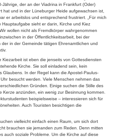
-Jährige, der an der Viadrina in Frankfurt (Oder)
rt hat und in der Lüneburger Heide aufgewachsen ist,
 war er arbeitslos und entsprechend frustriert. „Für mich
ne Hauptaufgabe sieht er darin, Kirche und Kiez
 „Wir wollen nicht als Fremdkörper wahrgenommen
inzwischen in der Öffentlichkeitsarbeit, bei der
 der in der Gemeinde tätigen Ehrenamtlichen und
tiv.
e Kiezarbeit ist eben die jenseits von Gottesdiensten
tehende Kirche. Sie soll einladend sein, kein
s Glaubens. In der Regel kann die Apostel-Paulus-
18 Uhr besucht werden. Viele Menschen nehmen das
erschiedlichen Gründen. Einige suchen die Stille des
ne Kerze anzünden, ein wenig zur Besinnung kommen.
kturstudenten beispielsweise – interessieren sich für
neheiten. Auch Touristen besichtigen die
uchen vielleicht einfach einen Raum, um sich dort
eicht brauchen sie jemanden zum Reden. Denn mitten
es auch soziale Probleme. Um die Kirche auf diese