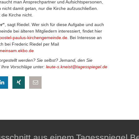
braucht man Ansprechpartner und Aufsichtspersonen,
 nicht damit getan, nur die Kirche aufzuschließen.
die Kirche nicht.
er“
, sagt Riedel. Wer sich für diese Aufgabe und auch
nde bei älteren Mitgliedern interessiert, findet hier
postel-paulus-kirchengemeinde.de
. Bei Interesse an
ch bei Frederic Riedel per Mail
emeinsam.ekbo.de
vorgestellt werden? Sie selbst? Jemand, den Sie
 Ihre Vorschläge unter:
leute-s.kneist@tagesspiegel.de
eilen
hatsapp teilen
auf LinkedIn teilen
auf Xing teilen
per E-Mail teilen
Ausschnitt aus einem Tagesspiegel Be