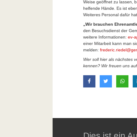
Weise geöffnet zu lassen, 
helfende Hände. Es ist eben
Weiteres Personal dafür hat 
„Wir brauchen Ehrenamtl
den Besuchsdienst der Gemei
weitere Informationen:
ev-a
einer Mitarbeit kann man si
melden:
frederic.riedel@g
Wer soll hier als nächstes 
kennen? Wir freuen uns auf
auf Facebook teilen
auf Twitter t
mit W
Dies ist ein 