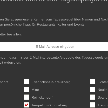
ren Sie ausgewiesene Kenner vom Tagesspiegel über Namen und Nachri
en persönliche Tipps für Restaurants, Kultur und Events.
tter bestellen:
anden, dass mir per E-Mail interessante Angebote des Tagesspiegels un
eit widerrufen.
sdorf
Friedrichshain-Kreuzberg
Lichte
Mitte
Neuköl
Reinickendorf
Spand
Tempelhof-Schöneberg
Trept