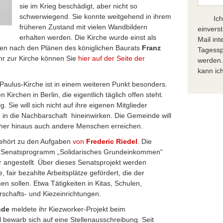
sie im Krieg beschädigt, aber nicht so
schwerwiegend. Sie konnte weitgehend in ihrem
Ic
früheren Zustand mit vielen Wandbildern
einvers
erhalten werden. Die Kirche wurde einst als
Mail in
chen nach den Plänen des königlichen Baurats
Franz
Tagessp
hr zur Kirche können Sie
hier auf der Seite der
werden.
kann ich
Paulus-Kirche ist in einem weiteren Punkt besonders.
 Kirchen in Berlin, die eigentlich täglich offen steht.
. Sie will sich nicht auf ihre eigenen Mitglieder
in die Nachbarschaft hineinwirken. Die Gemeinde will
cher hinaus auch andere Menschen erreichen.
ehört zu den Aufgaben
von
Frederic Riedel
. Die
s Senatsprogramm „Solidarisches Grundeinkommen“
 angestellt. Über dieses Senatsprojekt werden
, fair bezahlte Arbeitsplätze gefördert, die der
 sollen. Etwa Tätigkeiten in Kitas, Schulen,
schafts- und Kiezeinrichtungen.
nde
meldete ihr Kiezworker-Projekt beim
bewarb sich auf eine Stellenausschreibung. Seit