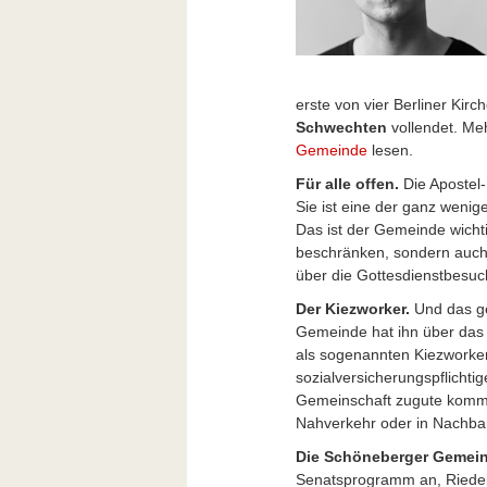
erste von vier Berliner Kir
Schwechten
vollendet. Me
Gemeinde
lesen.
Für alle offen.
Die Apostel-
Sie ist eine der ganz wenigen
Das ist der Gemeinde wichtig
beschränken, sondern auch 
über die Gottesdienstbesu
Der Kiezworker.
Und das g
Gemeinde hat ihn über da
als sogenannten Kiezworker
sozialversicherungspflichtige
Gemeinschaft zugute kommen
Nahverkehr oder in Nachbar
Die Schöneberger Gemei
Senatsprogramm an, Riedel 